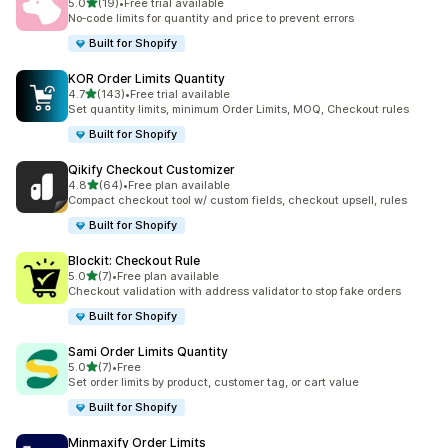
เต็ม 5 ดาว
5.0
(19)
•
Free trial available
ทั้งหมด 19 รีวิว
No‑code limits for quantity and price to prevent errors
Built for Shopify
KOR Order Limits Quantity
เต็ม 5 ดาว
4.7
(143)
•
Free trial available
ทั้งหมด 143 รีวิว
Set quantity limits, minimum Order Limits, MOQ, Checkout rules
Built for Shopify
Qikify Checkout Customizer
เต็ม 5 ดาว
4.8
(64)
•
Free plan available
ทั้งหมด 64 รีวิว
Compact checkout tool w/ custom fields, checkout upsell, rules
Built for Shopify
Blockit: Checkout Rule
เต็ม 5 ดาว
5.0
(7)
•
Free plan available
ทั้งหมด 7 รีวิว
Checkout validation with address validator to stop fake orders
Built for Shopify
Sami Order Limits Quantity
เต็ม 5 ดาว
5.0
(7)
•
Free
ทั้งหมด 7 รีวิว
Set order limits by product, customer tag, or cart value
Built for Shopify
Minmaxify Order Limits