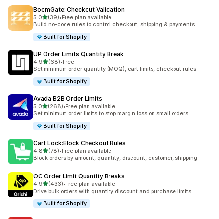
BoomGate: Checkout Validation
เต็ม 5 ดาว
5.0
(39)
•
Free plan available
ทั้งหมด 39 รีวิว
Build no-code rules to control checkout, shipping & payments
Built for Shopify
UP Order Limits Quantity Break
เต็ม 5 ดาว
4.9
(68)
•
Free
ทั้งหมด 68 รีวิว
Set minimum order quantity (MOQ), cart limits, checkout rules
Built for Shopify
Avada B2B Order Limits
เต็ม 5 ดาว
5.0
(268)
•
Free plan available
ทั้งหมด 268 รีวิว
Set minimum order limits to stop margin loss on small orders
Built for Shopify
Cart Lock:Block Checkout Rules
เต็ม 5 ดาว
4.8
(78)
•
Free plan available
ทั้งหมด 78 รีวิว
Block orders by amount, quantity, discount, customer, shipping
OC Order Limit Quantity Breaks
เต็ม 5 ดาว
4.9
(433)
•
Free plan available
ทั้งหมด 433 รีวิว
Drive bulk orders with quantity discount and purchase limits
Built for Shopify