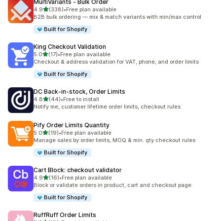
MultiVariants ‑ Bulk Order
เต็ม 5 ดาว
4.9
(338)
•
Free plan available
ทั้งหมด 338 รีวิว
B2B bulk ordering — mix & match variants with min/max control
Built for Shopify
King Checkout Validation
เต็ม 5 ดาว
5.0
(17)
•
Free plan available
ทั้งหมด 17 รีวิว
Checkout & address validation for VAT, phone, and order limits
Built for Shopify
DC Back‑in‑stock, Order Limits
เต็ม 5 ดาว
4.8
(44)
•
Free to install
ทั้งหมด 44 รีวิว
Notify me, customer lifetime order limits, checkout rules
Pify Order Limits Quantity
เต็ม 5 ดาว
5.0
(19)
•
Free plan available
ทั้งหมด 19 รีวิว
Manage sales by order limits, MOQ & min. qty checkout rules
Built for Shopify
Cart Block: checkout validator
เต็ม 5 ดาว
4.9
(16)
•
Free plan available
ทั้งหมด 16 รีวิว
Block or validate orders in product, cart and checkout page
Built for Shopify
RuffRuff Order Limits