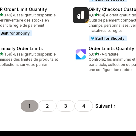
R Order Limit Quantity
Qikify Checkout Cust
étoile(s) sur 5
étoile(s) sur 5
(143)
•
Essai gratuit disponible
4,8
(64)
•
Forfait gratuit d
 avis au total
64 avis au total
er l'inventaire des stocks en
Outil de paiement compac
idant la règle de paiement
champs personnalisés, ve
incitatives et règles
Built for Shopify
Built for Shopify
nmaxify Order Limits
Order Limits Quantity
étoile(s) sur 5
étoile(s) sur 5
(159)
•
Essai gratuit disponible
5,0
(7)
•
Gratuite
 avis au total
7 avis au total
inissez des limites de produits et
Contrôlez les minimums e
collections sur votre panier
par article, collection ou p
une configuration rapide.
Suivant
1
2
3
4