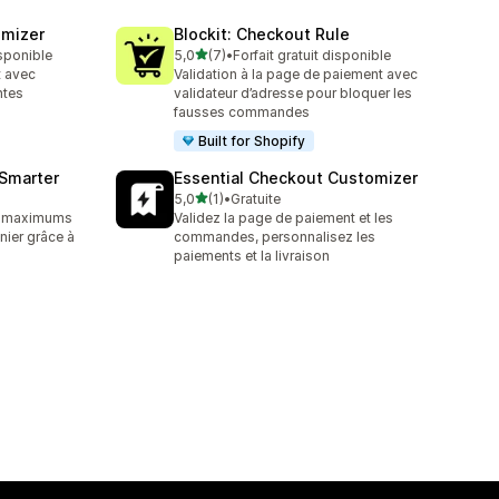
omizer
Blockit: Checkout Rule
étoile(s) sur 5
isponible
5,0
(7)
•
Forfait gratuit disponible
7 avis au total
t avec
Validation à la page de paiement avec
ntes
validateur d’adresse pour bloquer les
fausses commandes
Built for Shopify
 Smarter
Essential Checkout Customizer
étoile(s) sur 5
5,0
(1)
•
Gratuite
1 avis au total
t maximums
Validez la page de paiement et les
anier grâce à
commandes, personnalisez les
paiements et la livraison