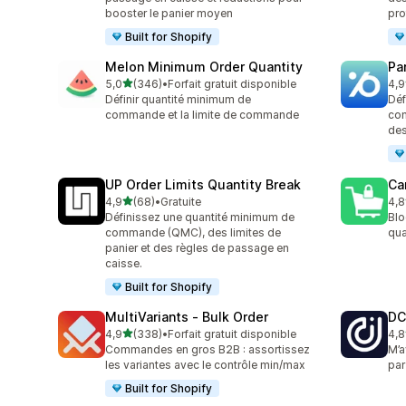
booster le panier moyen
pro
Built for Shopify
Melon Minimum Order Quantity
Pa
étoile(s) sur 5
5,0
(346)
•
Forfait gratuit disponible
4,9
346 avis au total
131
Définir quantité minimum de
Déf
commande et la limite de commande
com
des
UP Order Limits Quantity Break
Ca
étoile(s) sur 5
4,9
(68)
•
Gratuite
4,8
68 avis au total
78 
Définissez une quantité minimum de
Blo
commande (QMC), des limites de
qua
panier et des règles de passage en
caisse.
Built for Shopify
MultiVariants ‑ Bulk Order
DC
étoile(s) sur 5
4,9
(338)
•
Forfait gratuit disponible
4,8
338 avis au total
44 
Commandes en gros B2B : assortissez
M’a
les variantes avec le contrôle min/max
par
Built for Shopify