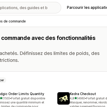
Parcourir les applicat
tes de commande
de commande avec des fonctionnalités
 achetés. Définissez des limites de poids, des
rictions.
cer
dgic Order Limits Quantity
Kedra Checkout
étoile(s) sur 5
étoile(s) sur 5
(150)
•
Forfait gratuit disponible
4,8
(496)
•
Forfait gratuit
 avis au total
496 avis au total
inissez une quantité minimum et
Masquer, renommer, réordo
 limites de commande pour
valider paiement/livraison