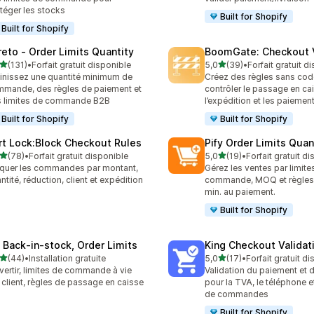
téger les stocks
Built for Shopify
Built for Shopify
reto ‑ Order Limits Quantity
BoomGate: Checkout V
étoile(s) sur 5
étoile(s) sur 5
(131)
•
Forfait gratuit disponible
5,0
(39)
•
Forfait gratuit d
 avis au total
39 avis au total
inissez une quantité minimum de
Créez des règles sans cod
mande, des règles de paiement et
contrôler le passage en ca
 limites de commande B2B
l’expédition et les paiemen
Built for Shopify
Built for Shopify
rt Lock:Block Checkout Rules
Pify Order Limits Quan
étoile(s) sur 5
étoile(s) sur 5
(78)
•
Forfait gratuit disponible
5,0
(19)
•
Forfait gratuit d
avis au total
19 avis au total
quer les commandes par montant,
Gérez les ventes par limite
ntité, réduction, client et expédition
commande, MOQ et règles 
min. au paiement.
Built for Shopify
 Back‑in‑stock, Order Limits
King Checkout Validat
étoile(s) sur 5
étoile(s) sur 5
(44)
•
Installation gratuite
5,0
(17)
•
Forfait gratuit d
avis au total
17 avis au total
vertir, limites de commande à vie
Validation du paiement et 
 client, règles de passage en caisse
pour la TVA, le téléphone et
de commandes
Built for Shopify