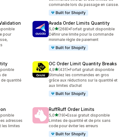
commande lors du passage en caisse.
Built for Shopify
alidation
Avada Order Limits Quantity
étoile(s) sur 5
isponible
5,0
(268)
•
Forfait gratuit disponible
268 avis au total
e pour
Définir une limite pour la commande
isse,
minimale règle de paiement
ts
Built for Shopify
tity
OC Order Limit Quantity Breaks
étoile(s) sur 5
isponible
4,9
(431)
•
Forfait gratuit disponible
431 avis au total
s de
Stimulez les commandes en gros
de quantité
grâce aux réductions sur la quantité et
aux limites d’achat
Built for Shopify
ion
RuffRuff Order Limits
étoile(s) sur 5
isponible
5,0
(19)
•
Essai gratuit disponible
19 avis au total
des adresses
Limites de quantité et de prix sans
 les limites
code pour éviter les erreurs
Built for Shopify