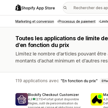
Shopify App Store
Marketing et conversion
Processus de paiement
Limi
Toutes les applications de limite 
d'en fonction du prix
Limitez le nombre d’articles pouvant être
montants d’achat minimum et d’autres rest
119 applications avec
En fonction du prix
Effa
Blockify Checkout Customizer
Ma
étoile(s) sur 5
4,9
(275)
•
Forfait gratuit disponible
4,9
275 avis au total
150
Règles, outil de personnalisation du
Déf
passage en caisse et réductions pour
des