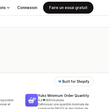
ions
Connexion
Faire un essai gratuit
Built for Shopify
Yuko Minimum Order Quantity
étoile(s) sur 5
 disponible
4,9
(89)
•
Gratuite
89 avis au total
nner et
Définissez une quantité minimale de
commande (MOQ) et des limites de