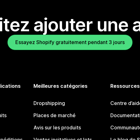
tez ajouter une a
Essayez Shopify gratuitement pendant 3 jours
lications
Meilleures catégories
Ressources
Dropshipping
Centre d’aid
its
Places de marché
Documentati
Avis sur les produits
Communauté
péditions
Ventes incitatives et lots
Le blog de 