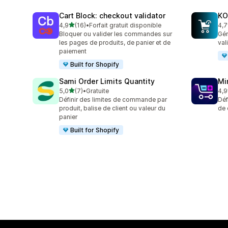
Cart Block: checkout validator
KO
étoile(s) sur 5
4,9
(16)
•
Forfait gratuit disponible
4,7
16 avis au total
143
Bloquer ou valider les commandes sur
Gér
les pages de produits, de panier et de
val
paiement
Built for Shopify
Sami Order Limits Quantity
Mi
étoile(s) sur 5
5,0
(7)
•
Gratuite
4,9
7 avis au total
159
Définir des limites de commande par
Déf
produit, balise de client ou valeur du
de 
panier
Built for Shopify