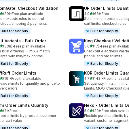
omGate: Checkout Validation
UP Order Limits Quant
เต็ม 5 ดาว
เต็ม 5 ดาว
(39)
•
Free plan available
4.9
(68)
•
Free
หมด 39 รีวิว
ทั้งหมด 68 รีวิว
ld no-code rules to control
Set minimum order quantit
ckout, shipping & payments
cart limits, checkout rules
Built for Shopify
Built for Shopify
ltiVariants ‑ Bulk Order
King Checkout Validat
เต็ม 5 ดาว
เต็ม 5 ดาว
(338)
•
Free plan available
5.0
(17)
•
Free plan availab
หมด 338 รีวิว
ทั้งหมด 17 รีวิว
 bulk ordering — mix & match
Checkout & address validat
iants with min/max control
phone, and order limits
Built for Shopify
Built for Shopify
ffRuff Order Limits
KOR Order Limits Quan
เต็ม 5 ดาว
เต็ม 5 ดาว
(19)
•
Free trial available
4.7
(143)
•
Free trial availa
หมด 19 รีวิว
ทั้งหมด 143 รีวิว
code limits for quantity and price to
Set quantity limits, minim
vent errors
Limits, MOQ, Checkout rul
Built for Shopify
Built for Shopify
mi Order Limits Quantity
Nexo ‑ Order Limits Q
เต็ม 5 ดาว
เต็ม 5 ดาว
(7)
•
Free
5.0
(20)
•
Free plan availa
หมด 7 รีวิว
ทั้งหมด 20 รีวิว
 order limits by product, customer
Flexible purchase limits by
, or cart value
variant, customer segment
Built for Shopify
Built for Shopify