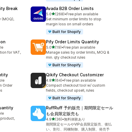
ity Break
Avada B2B Order Limits
เต็ม 5 ดาว
5.0
(268)
•
Free plan available
ทั้งหมด 268 รีวิว
y (MOQ),
Set minimum order limits to stop
margin loss on small orders
Built for Shopify
ion
Pify Order Limits Quantity
เต็ม 5 ดาว
le
5.0
(19)
•
Free plan available
ทั้งหมด 19 รีวิว
ion for VAT,
Manage sales by order limits, MOQ &
min. qty checkout rules
Built for Shopify
tity
Qikify Checkout Customizer
เต็ม 5 ดาว
ble
4.8
(64)
•
Free plan available
ทั้งหมด 64 รีวิว
um Order
Compact checkout tool w/ custom
es
fields, checkout upsell, rules
Built for Shopify
uantity
RuffRuff 予約販売｜期間限定セール
ble
も会員限定販売も
 product,
เต็ม 5 ดาว
4.9
(36)
•
無料体験あり
ทั้งหมด 36 รีวิว
期間限定セールやVIP会員限定販売、後払
い、割引、同梱制御、購入制限、発売予