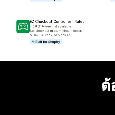
EZ Checkout Controller | Rules
เต็ม 5 ดาว
4.0
(11)
•
Free trial available
ทั้งหมด 11 รีวิว
Set checkout rules, minimum order,
MOQ, T&C box, or block IP
Built for Shopify
ต้