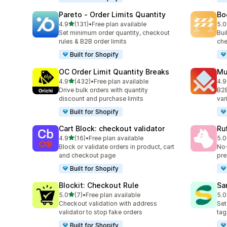
Pareto ‑ Order Limits Quantity
Bo
เต็ม 5 ดาว
4.9
(131)
•
Free plan available
5.0
ทั้งหมด 131 รีวิว
ทั้ง
Set minimum order quantity, checkout
Bui
rules & B2B order limits
che
Built for Shopify
OC Order Limit Quantity Breaks
Mu
เต็ม 5 ดาว
4.9
(432)
•
Free plan available
4.9
ทั้งหมด 432 รีวิว
ทั้ง
Drive bulk orders with quantity
B2B
discount and purchase limits
var
Built for Shopify
Cart Block: checkout validator
Ru
เต็ม 5 ดาว
4.9
(16)
•
Free plan available
5.0
ทั้งหมด 16 รีวิว
ทั้ง
Block or validate orders in product, cart
No‑
and checkout page
pre
Built for Shopify
Blockit: Checkout Rule
Sa
เต็ม 5 ดาว
5.0
(7)
•
Free plan available
5.0
ทั้งหมด 7 รีวิว
ทั้ง
Checkout validation with address
Set
validator to stop fake orders
tag
Built for Shopify