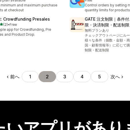
e plan available
Free
t minimum and maximum purchase
Control orders by setting
its at checkout
quantity limits for products
ft: Crowdfunding Presales
GATE 注文制限｜条件
5つ星中
(2)
•
Free
限・決済制限・配送制限
計レビュー数：2件
ple app for Crowdfunding, Pre
無料プランあり
es and Product Drop.
チェックアウトページにルー
様々な条件（個数・金額・商
国・顧客情報等）に応じて購
制限・配送制限
前へ
次へ
1
2
3
4
5
たいアプリがあり