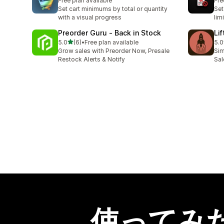
Free plan available
Fre
Set cart minimums by total or quantity
Se
with a visual progress
lim
Preorder Guru ‑ Back in Stock
Li
5つ星中
5.0
(6)
•
Free plan available
5.0
合計レビュー数：6件
合
Grow sales with Preorder Now, Presale
Sim
Restock Alerts & Notify
Sal
使ってみ