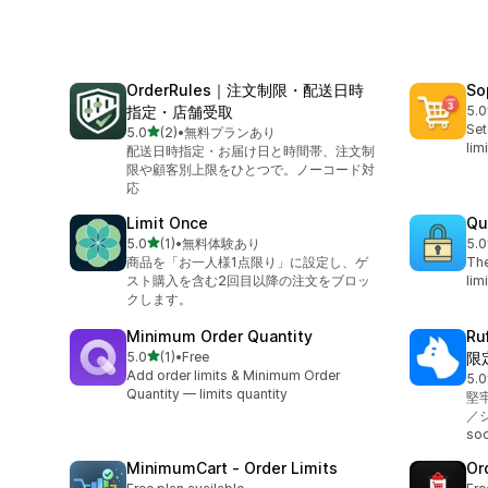
OrderRules｜注文制限・配送日時
So
指定・店舗受取
5.0
合
Set
5つ星中
5.0
(2)
•
無料プランあり
合計レビュー数：2件
lim
配送日時指定・お届け日と時間帯、注文制
限や顧客別上限をひとつで。ノーコード対
応
Limit Once
Qu
5つ星中
5.0
(1)
•
無料体験あり
5.0
合計レビュー数：1件
合
商品を「お一人様1点限り」に設定し、ゲ
The
スト購入を含む2回目以降の注文をブロッ
lim
クします。
Minimum Order Quantity
R
5つ星中
5.0
(1)
•
Free
限
合計レビュー数：1件
Add order limits & Minimum Order
5.0
合
Quantity — limits quantity
堅
／
s
MinimumCart ‑ Order Limits
Or