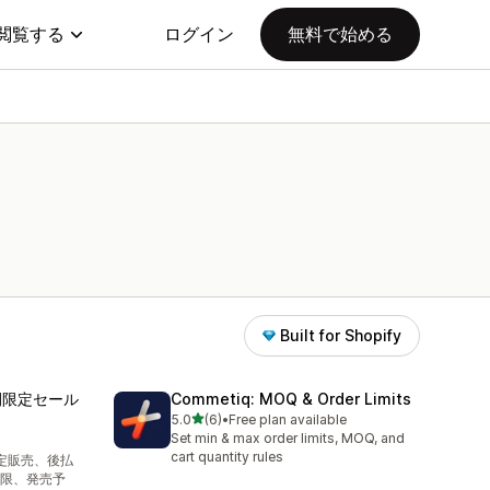
閲覧する
ログイン
無料で始める
Built for Shopify
期間限定セール
Commetiq: MOQ & Order Limits
5つ星中
5.0
(6)
•
Free plan available
合計レビュー数：6件
Set min & max order limits, MOQ, and
cart quantity rules
限定販売、後払
限、発売予