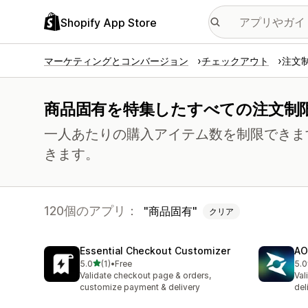
Shopify App Store
マーケティングとコンバージョン
チェックアウト
注文
商品固有を特集したすべての注文制
一人あたりの購入アイテム数を制限できま
きます。
120個のアプリ：
商品固有
クリア
Essential Checkout Customizer
AO
5つ星中
5.0
(1)
•
Free
5.0
合計レビュー数：1件
合
Validate checkout page & orders,
Val
customize payment & delivery
del