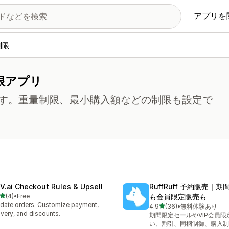
アプリを
制限
限アプリ
す。重量制限、最小購入額などの制限も設定で
V.ai Checkout Rules & Upsell
RuffRuff 予約販売｜
5つ星中
(4)
•
Free
も会員限定販売も
計レビュー数：4件
idate orders. Customize payment,
5つ星中
4.9
(36)
•
無料体験あり
合計レビュー数：36件
ivery, and discounts.
期間限定セールやVIP会員
い、割引、同梱制御、購入制