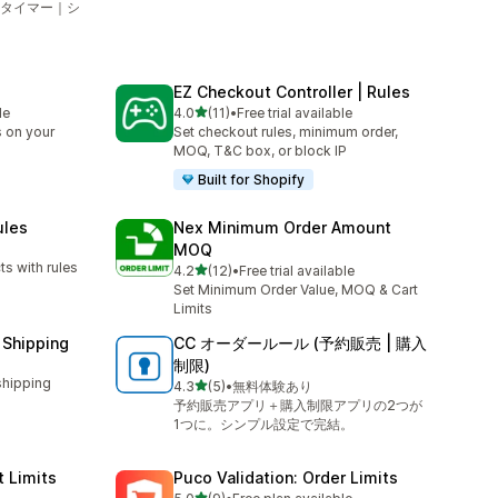
タイマー｜シ
EZ Checkout Controller | Rules
5つ星中
le
4.0
(11)
•
Free trial available
合計レビュー数：11件
 on your
Set checkout rules, minimum order,
MOQ, T&C box, or block IP
Built for Shopify
ules
Nex Minimum Order Amount
MOQ
s with rules
5つ星中
4.2
(12)
•
Free trial available
合計レビュー数：12件
Set Minimum Order Value, MOQ & Cart
Limits
 Shipping
CC オーダールール (予約販売 | 購入
制限)
shipping
5つ星中
4.3
(5)
•
無料体験あり
合計レビュー数：5件
予約販売アプリ＋購入制限アプリの2つが
1つに。シンプル設定で完結。
 Limits
Puco Validation: Order Limits
5つ星中