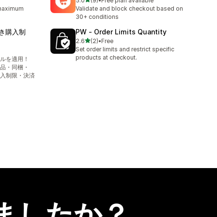
5.0
(9)
•
Free plan available
合計レビュー数：9件
 maximum
Validate and block checkout based on
30+ conditions
付き購入制
PW ‑ Order Limits Quantity
5つ星中
2.6
(2)
•
Free
合計レビュー数：2件
Set order limits and restrict specific
products at checkout.
ルを適用！
品・同梱・
入制限・決済
ましたか？