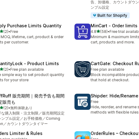
告、卸価格、カウントダウン
ンプル設定
Built for Shopify
ply Purchase Limits Quantity
MinCart ‑ Order limits
5つ星中
5つ星中
(2)
•
Free
4.8
(58)
•
Free trial availab
計レビュー数：2件
合計レビュー数：58件
 MOQ, lifetime, cart, product & order
Minimum & maximum limits
its per customer.
cart, products and more.
antityLock ‑ Product Limits
CartGate: Checkout R
5つ星中
(2)
•
Free plan available
Free plan available
計レビュー数：2件
 simple way to set product quantity
Block incompatible product
its for your store
that hold at checkout.
uffRuff 販売期間｜発売予告も期間
Shipder: Hide/Rename
定販売も
Free
Hide, reorder, and rename 
5つ星中
(2)
•
無料体験あり
計レビュー数：2件
methods with flexible rules
牢な購入制限・注文制限／販売期間設定
シンプル設定／お手軽価格／Coming
oon／カウントダウンタイマー
ders Limiter & Rules
OrderRules – Checkout