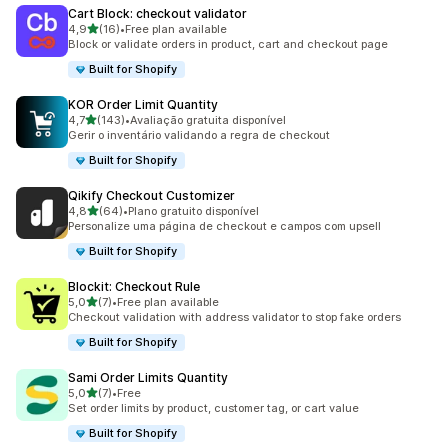
Cart Block: checkout validator
de 5 estrelas
4,9
(16)
•
Free plan available
16 total de avaliações
Block or validate orders in product, cart and checkout page
Built for Shopify
KOR Order Limit Quantity
de 5 estrelas
4,7
(143)
•
Avaliação gratuita disponível
143 total de avaliações
Gerir o inventário validando a regra de checkout
Built for Shopify
Qikify Checkout Customizer
de 5 estrelas
4,8
(64)
•
Plano gratuito disponível
64 total de avaliações
Personalize uma página de checkout e campos com upsell
Built for Shopify
Blockit: Checkout Rule
de 5 estrelas
5,0
(7)
•
Free plan available
7 total de avaliações
Checkout validation with address validator to stop fake orders
Built for Shopify
Sami Order Limits Quantity
de 5 estrelas
5,0
(7)
•
Free
7 total de avaliações
Set order limits by product, customer tag, or cart value
Built for Shopify