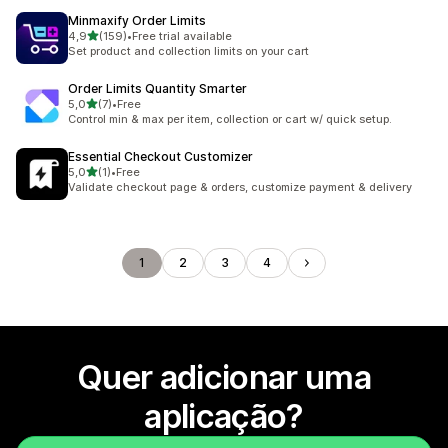
Minmaxify Order Limits
de 5 estrelas
4,9
(159)
•
Free trial available
159 total de avaliações
Set product and collection limits on your cart
Order Limits Quantity Smarter
de 5 estrelas
5,0
(7)
•
Free
7 total de avaliações
Control min & max per item, collection or cart w/ quick setup.
Essential Checkout Customizer
de 5 estrelas
5,0
(1)
•
Free
1 total de avaliações
Validate checkout page & orders, customize payment & delivery
1
2
3
4
Quer adicionar uma
aplicação?