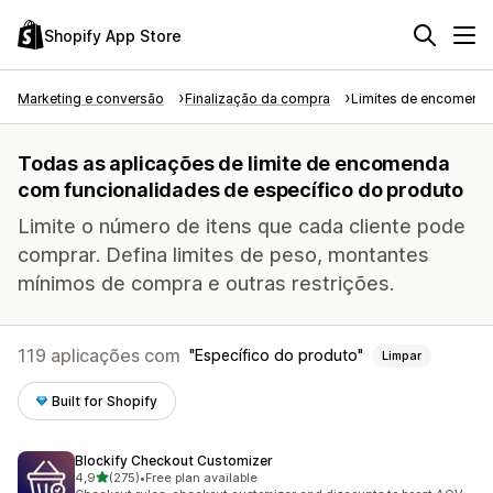
Shopify App Store
Marketing e conversão
Finalização da compra
Limites de encomend
Todas as aplicações de limite de encomenda
com funcionalidades de específico do produto
Limite o número de itens que cada cliente pode
comprar. Defina limites de peso, montantes
mínimos de compra e outras restrições.
119 aplicações com
Específico do produto
Limpar
Built for Shopify
Blockify Checkout Customizer
de 5 estrelas
4,9
(275)
•
Free plan available
275 total de avaliações