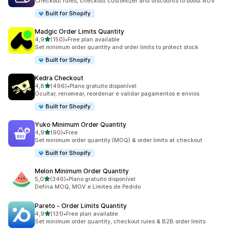
Checkout rules, checkout customizer and discounts to boost AOV
Built for Shopify
Madgic Order Limits Quantity
de 5 estrelas
4,9
(150)
•
Free plan available
150 total de avaliações
Set minimum order quantity and order limits to protect stock
Built for Shopify
Kedra Checkout
de 5 estrelas
4,8
(496)
•
Plano gratuito disponível
496 total de avaliações
Ocultar, renomear, reordenar e validar pagamentos e envios
Built for Shopify
Yuko Minimum Order Quantity
de 5 estrelas
4,9
(90)
•
Free
90 total de avaliações
Set minimum order quantity (MOQ) & order limits at checkout
Built for Shopify
Melon Minimum Order Quantity
de 5 estrelas
5,0
(346)
•
Plano gratuito disponível
346 total de avaliações
Defina MOQ, MOV e Limites de Pedido
Pareto ‑ Order Limits Quantity
de 5 estrelas
4,9
(131)
•
Free plan available
131 total de avaliações
Set minimum order quantity, checkout rules & B2B order limits