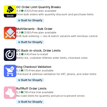
OC Order Limit Quantity Breaks
de 5 estrelas
4,9
(432)
•
Free plan available
432 total de avaliações
Drive bulk orders with quantity discount and purchase limits
Built for Shopify
MultiVariants ‑ Bulk Order
de 5 estrelas
4,9
(338)
•
Free plan available
338 total de avaliações
B2B bulk ordering — mix & match variants with min/max control
Built for Shopify
DC Back‑in‑stock, Order Limits
de 5 estrelas
4,8
(44)
•
Free to install
44 total de avaliações
Notify me, customer lifetime order limits, checkout rules
King Checkout Validation
de 5 estrelas
5,0
(17)
•
Free plan available
17 total de avaliações
Checkout & address validation for VAT, phone, and order limits
Built for Shopify
RuffRuff Order Limits
de 5 estrelas
5,0
(19)
•
Free trial available
19 total de avaliações
No‑code limits for quantity and price to prevent errors
Built for Shopify