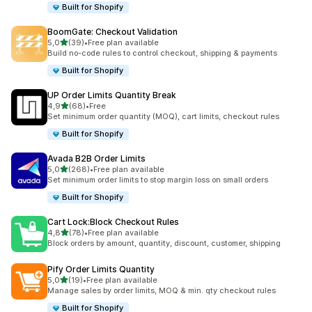
Built for Shopify
BoomGate: Checkout Validation
de 5 estrelas
5,0
(39)
•
Free plan available
39 total de avaliações
Build no-code rules to control checkout, shipping & payments
Built for Shopify
UP Order Limits Quantity Break
de 5 estrelas
4,9
(68)
•
Free
68 total de avaliações
Set minimum order quantity (MOQ), cart limits, checkout rules
Built for Shopify
Avada B2B Order Limits
de 5 estrelas
5,0
(268)
•
Free plan available
268 total de avaliações
Set minimum order limits to stop margin loss on small orders
Built for Shopify
Cart Lock:Block Checkout Rules
de 5 estrelas
4,8
(78)
•
Free plan available
78 total de avaliações
Block orders by amount, quantity, discount, customer, shipping
Pify Order Limits Quantity
de 5 estrelas
5,0
(19)
•
Free plan available
19 total de avaliações
Manage sales by order limits, MOQ & min. qty checkout rules
Built for Shopify