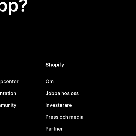
app?
Shopify
lpcenter
Om
ntation
Jobba hos oss
mmunity
Investerare
Press och media
Partner