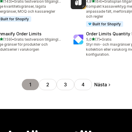
av 5 stjärnor
av 5 stjärnor
(143)
•
Gratis testversion tillgänglig
4,8
(64)
•
Gratisplan tillgä
 recensioner totalt
64 recensioner totalt
e kvantitetsgränser, lägsta
Kompakt kassaverktyg m
ergränser, MOQ och kassaregler
anpassade fält, merförsälj
och regler
Built for Shopify
Built for Shopify
nmaxify Order Limits
Order Limits Quantity
av 5 stjärnor
av 5 stjärnor
(159)
•
Gratis testversion tillgänglig
5,0
(7)
•
Gratis
 recensioner totalt
7 recensioner totalt
e gränser för produkter och
Styr min- och maxgränser pe
duktserier i varukorgen
kollektion eller varukorg 
konfiguration.
Nästa
1
2
3
4