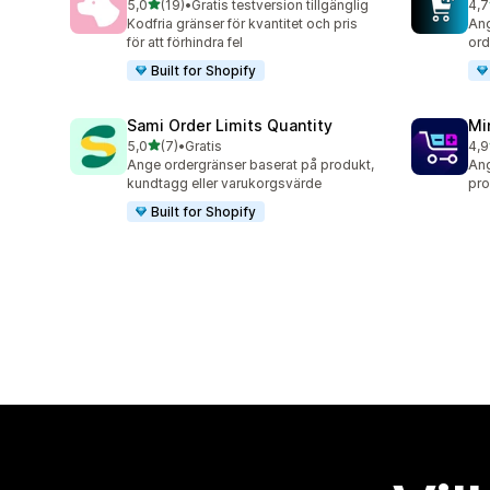
av 5 stjärnor
5,0
(19)
•
Gratis testversion tillgänglig
4,7
19 recensioner totalt
143
Kodfria gränser för kvantitet och pris
Ang
för att förhindra fel
ord
Built for Shopify
Sami Order Limits Quantity
Mi
av 5 stjärnor
5,0
(7)
•
Gratis
4,9
7 recensioner totalt
159
Ange ordergränser baserat på produkt,
Ang
kundtagg eller varukorgsvärde
pro
Built for Shopify