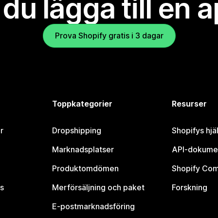
l du lägga till en 
Prova Shopify gratis i 3 dagar
Toppkategorier
Resurser
r
Dropshipping
Shopifys hjä
Marknadsplatser
API-dokume
Produktomdömen
Shopify Co
s
Merförsäljning och paket
Forskning
E-postmarknadsföring