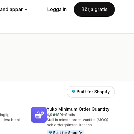
land appar
Logga in
Börja gratis
Built for Shopify
Yuko Minimum Order Quantity
av 5 stjärnor
änglig
4,9
(89)
•
Gratis
89 recensioner totalt
lidera betal-
Ställ in minsta orderkvantitet (MOQ)
och ordergränser i kassan
Built for Shopify