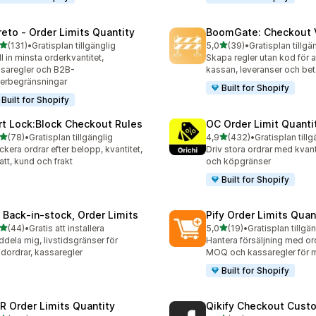
reto ‑ Order Limits Quantity
BoomGate: Checkout V
av 5 stjärnor
av 5 stjärnor
(131)
•
Gratisplan tillgänglig
5,0
(39)
•
Gratisplan tillgä
 recensioner totalt
39 recensioner totalt
ll in minsta orderkvantitet,
Skapa regler utan kod för a
saregler och B2B-
kassan, leveranser och bet
erbegränsningar
Built for Shopify
Built for Shopify
rt Lock:Block Checkout Rules
OC Order Limit Quanti
av 5 stjärnor
av 5 stjärnor
(78)
•
Gratisplan tillgänglig
4,9
(432)
•
Gratisplan tillg
recensioner totalt
432 recensioner totalt
ckera ordrar efter belopp, kvantitet,
Driv stora ordrar med kvant
att, kund och frakt
och köpgränser
Built for Shopify
 Back‑in‑stock, Order Limits
Pify Order Limits Quan
av 5 stjärnor
av 5 stjärnor
(44)
•
Gratis att installera
5,0
(19)
•
Gratisplan tillgä
recensioner totalt
19 recensioner totalt
dela mig, livstidsgränser för
Hantera försäljning med or
dordrar, kassaregler
MOQ och kassaregler för m
Built for Shopify
R Order Limits Quantity
Qikify Checkout Cust