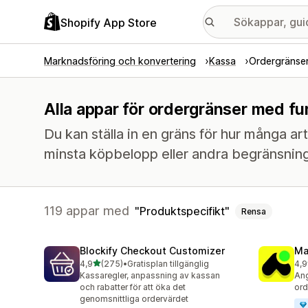
Shopify App Store
Marknadsföring och konvertering
Kassa
Ordergränse
Alla appar för ordergränser med fu
Du kan ställa in en gräns för hur många art
minsta köpbelopp eller andra begränsning
119 appar med
Produktspecifikt
Rensa
Blockify Checkout Customizer
Ma
av 5 stjärnor
4,9
(275)
•
Gratisplan tillgänglig
4,9
275 recensioner totalt
149
Kassaregler, anpassning av kassan
Ang
och rabatter för att öka det
ord
genomsnittliga ordervärdet