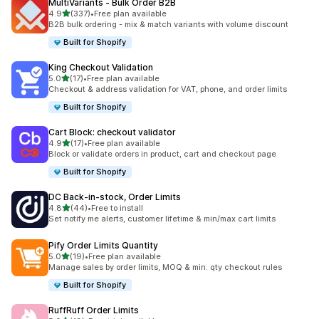
MultiVariants ‑ Bulk Order B2B
เต็ม 5 ดาว
4.9
(337)
•
Free plan available
ทั้งหมด 337 รีวิว
B2B bulk ordering - mix & match variants with volume discount
Built for Shopify
King Checkout Validation
เต็ม 5 ดาว
5.0
(17)
•
Free plan available
ทั้งหมด 17 รีวิว
Checkout & address validation for VAT, phone, and order limits
Built for Shopify
Cart Block: checkout validator
เต็ม 5 ดาว
4.9
(17)
•
Free plan available
ทั้งหมด 17 รีวิว
Block or validate orders in product, cart and checkout page
Built for Shopify
DC Back‑in‑stock, Order Limits
เต็ม 5 ดาว
4.8
(44)
•
Free to install
ทั้งหมด 44 รีวิว
Set notify me alerts, customer lifetime & min/max cart limits
Pify Order Limits Quantity
เต็ม 5 ดาว
5.0
(19)
•
Free plan available
ทั้งหมด 19 รีวิว
Manage sales by order limits, MOQ & min. qty checkout rules
Built for Shopify
RuffRuff Order Limits