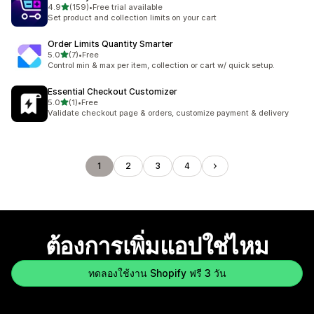
เต็ม 5 ดาว
4.9
(159)
•
Free trial available
ทั้งหมด 159 รีวิว
Set product and collection limits on your cart
Order Limits Quantity Smarter
เต็ม 5 ดาว
5.0
(7)
•
Free
ทั้งหมด 7 รีวิว
Control min & max per item, collection or cart w/ quick setup.
Essential Checkout Customizer
เต็ม 5 ดาว
5.0
(1)
•
Free
ทั้งหมด 1 รีวิว
Validate checkout page & orders, customize payment & delivery
1
2
3
4
ต้องการเพิ่มแอปใช่ไหม
ทดลองใช้งาน Shopify ฟรี 3 วัน