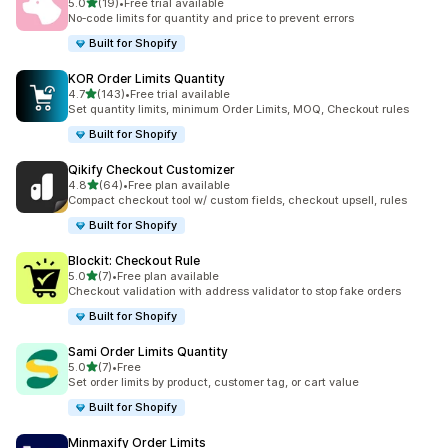
เต็ม 5 ดาว
5.0
(19)
•
Free trial available
ทั้งหมด 19 รีวิว
No‑code limits for quantity and price to prevent errors
Built for Shopify
KOR Order Limits Quantity
เต็ม 5 ดาว
4.7
(143)
•
Free trial available
ทั้งหมด 143 รีวิว
Set quantity limits, minimum Order Limits, MOQ, Checkout rules
Built for Shopify
Qikify Checkout Customizer
เต็ม 5 ดาว
4.8
(64)
•
Free plan available
ทั้งหมด 64 รีวิว
Compact checkout tool w/ custom fields, checkout upsell, rules
Built for Shopify
Blockit: Checkout Rule
เต็ม 5 ดาว
5.0
(7)
•
Free plan available
ทั้งหมด 7 รีวิว
Checkout validation with address validator to stop fake orders
Built for Shopify
Sami Order Limits Quantity
เต็ม 5 ดาว
5.0
(7)
•
Free
ทั้งหมด 7 รีวิว
Set order limits by product, customer tag, or cart value
Built for Shopify
Minmaxify Order Limits