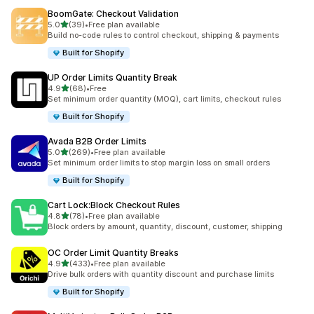
BoomGate: Checkout Validation
เต็ม 5 ดาว
5.0
(39)
•
Free plan available
ทั้งหมด 39 รีวิว
Build no-code rules to control checkout, shipping & payments
Built for Shopify
UP Order Limits Quantity Break
เต็ม 5 ดาว
4.9
(68)
•
Free
ทั้งหมด 68 รีวิว
Set minimum order quantity (MOQ), cart limits, checkout rules
Built for Shopify
Avada B2B Order Limits
เต็ม 5 ดาว
5.0
(269)
•
Free plan available
ทั้งหมด 269 รีวิว
Set minimum order limits to stop margin loss on small orders
Built for Shopify
Cart Lock:Block Checkout Rules
เต็ม 5 ดาว
4.8
(78)
•
Free plan available
ทั้งหมด 78 รีวิว
Block orders by amount, quantity, discount, customer, shipping
OC Order Limit Quantity Breaks
เต็ม 5 ดาว
4.9
(433)
•
Free plan available
ทั้งหมด 433 รีวิว
Drive bulk orders with quantity discount and purchase limits
Built for Shopify