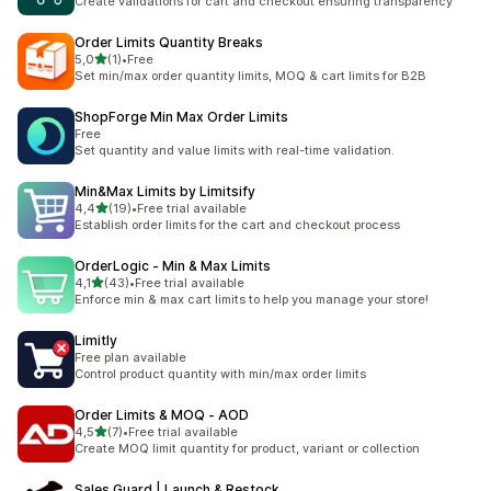
Create validations for cart and checkout ensuring transparency
Order Limits Quantity Breaks
stelle su 5
5,0
(1)
•
Free
1 recensioni totali
Set min/max order quantity limits, MOQ & cart limits for B2B
ShopForge Min Max Order Limits
Free
Set quantity and value limits with real-time validation.
Min&Max Limits by Limitsify
stelle su 5
4,4
(19)
•
Free trial available
19 recensioni totali
Establish order limits for the cart and checkout process
OrderLogic ‑ Min & Max Limits
stelle su 5
4,1
(43)
•
Free trial available
43 recensioni totali
Enforce min & max cart limits to help you manage your store!
Limitly
Free plan available
Control product quantity with min/max order limits
Order Limits & MOQ ‑ AOD
stelle su 5
4,5
(7)
•
Free trial available
7 recensioni totali
Create MOQ limit quantity for product, variant or collection
Sales Guard | Launch & Restock