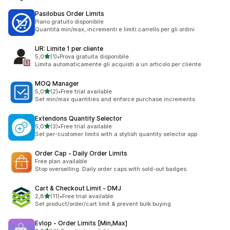
Pasilobus Order Limits
Piano gratuito disponibile
Quantità min/max, incrementi e limiti carrello per gli ordini
UR: Limite 1 per cliente
stelle su 5
5,0
(1)
•
Prova gratuita disponibile
1 recensioni totali
Limita automaticamente gli acquisti a un articolo per cliente
MOQ Manager
stelle su 5
5,0
(2)
•
Free trial available
2 recensioni totali
Set min/max quantities and enforce purchase increments
Extendons Quantity Selector
stelle su 5
5,0
(3)
•
Free trial available
3 recensioni totali
Set per-customer limits with a stylish quantity selector app
Order Cap ‑ Daily Order Limits
Free plan available
Stop overselling. Daily order caps with sold-out badges.
Cart & Checkout Limit ‑ DMJ
stelle su 5
2,8
(11)
•
Free trial available
11 recensioni totali
Set product/order/cart limit & prevent bulk buying
Evlop ‑ Order Limits [Min,Max]