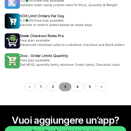
stelle su 5
3,0
(4)
•
Free trial available
4 recensioni totali
Validate order using custom rules for Price, Quantity & Weight
VOX Limit Orders Per Day
stelle su 5
5,0
(3)
•
Free trial available
3 recensioni totali
Decline or restrict orders based on week days
Sleek Checkout Rules Pro
Free plan available
Advanced checkout rules to customize checkout and block orders
Ziva ‑ Order Limits Quantity
Free plan available
Set MOQ, quantity limits, minimum Order Limits, Checkout rules
1
2
3
4
5
Vuoi aggiungere un’app?