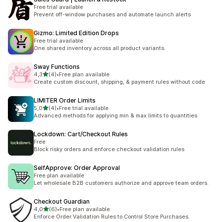
Free trial available
Prevent off-window purchases and automate launch alerts
Gizmo: Limited Edition Drops
Free trial available
One shared inventory across all product variants.
Sway Functions
stelle su 5
4,3
(4)
•
Free plan available
4 recensioni totali
Create custom discount, shipping, & payment rules without code
LIMITER Order Limits
stelle su 5
5,0
(4)
•
Free trial available
4 recensioni totali
Advanced methods for applying min & max limits to quantities
Lockdown: Cart/Checkout Rules
Free
Block risky orders and enforce checkout validation rules
SelfApprove: Order Approval
Free plan available
Let wholesale B2B customers authorize and approve team orders.
Checkout Guardian
stelle su 5
4,0
(6)
•
Free plan available
6 recensioni totali
Enforce Order Validation Rules to Control Store Purchases.