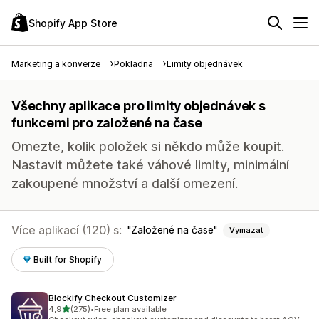
Shopify App Store
Marketing a konverze
Pokladna
Limity objednávek
Všechny aplikace pro limity objednávek s
funkcemi pro založené na čase
Omezte, kolik položek si někdo může koupit.
Nastavit můžete také váhové limity, minimální
zakoupené množství a další omezení.
Více aplikací (120) s:
Založené na čase
Vymazat
Built for Shopify
Blockify Checkout Customizer
z 5 hvězd
4,9
(275)
•
Free plan available
Celkový počet recenzí: 275