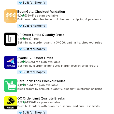
Built for Shopify
BoomGate: Checkout Validation
z 5 hvězd
5,0
(39)
•
Free plan available
Celkový počet recenzí: 39
Build no-code rules to control checkout, shipping & payments
Built for Shopify
UP Order Limits Quantity Break
z 5 hvězd
4,9
(68)
•
Free
Celkový počet recenzí: 68
Set minimum order quantity (MOQ), cart limits, checkout rules
Built for Shopify
Avada B2B Order Limits
z 5 hvězd
5,0
(269)
•
Free plan available
Celkový počet recenzí: 269
Set minimum order limits to stop margin loss on small orders
Built for Shopify
Cart Lock:Block Checkout Rules
z 5 hvězd
4,8
(78)
•
Free plan available
Celkový počet recenzí: 78
Block orders by amount, quantity, discount, customer, shipping
OC Order Limit Quantity Breaks
z 5 hvězd
4,9
(433)
•
Free plan available
Celkový počet recenzí: 433
Drive bulk orders with quantity discount and purchase limits
Built for Shopify