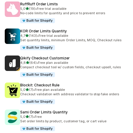
RuffRuff Order Limits
z 5 hvězd
5,0
(19)
•
Free trial available
Celkový počet recenzí: 19
No‑code limits for quantity and price to prevent errors
Built for Shopify
KOR Order Limits Quantity
z 5 hvězd
4,7
(143)
•
Free trial available
Celkový počet recenzí: 143
Set quantity limits, minimum Order Limits, MOQ, Checkout rules
Built for Shopify
Qikify Checkout Customizer
z 5 hvězd
4,8
(64)
•
Free plan available
Celkový počet recenzí: 64
Compact checkout tool w/ custom fields, checkout upsell, rules
Built for Shopify
Blockit: Checkout Rule
z 5 hvězd
5,0
(7)
•
Free plan available
Celkový počet recenzí: 7
Checkout validation with address validator to stop fake orders
Built for Shopify
Sami Order Limits Quantity
z 5 hvězd
5,0
(7)
•
Free
Celkový počet recenzí: 7
Set order limits by product, customer tag, or cart value
Built for Shopify