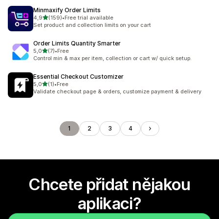
Minmaxify Order Limits
z 5 hvězd
4,9
(159)
•
Free trial available
Celkový počet recenzí: 159
Set product and collection limits on your cart
Order Limits Quantity Smarter
z 5 hvězd
5,0
(7)
•
Free
Celkový počet recenzí: 7
Control min & max per item, collection or cart w/ quick setup.
Essential Checkout Customizer
z 5 hvězd
5,0
(1)
•
Free
Celkový počet recenzí: 1
Validate checkout page & orders, customize payment & delivery
1
2
3
4
Chcete přidat nějakou
aplikaci?