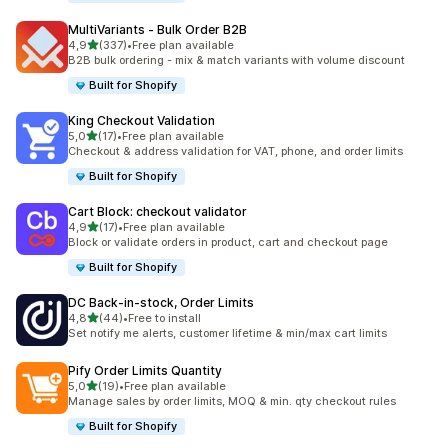
MultiVariants ‑ Bulk Order B2B
z 5 hvězd
4,9
(337)
•
Free plan available
Celkový počet recenzí: 337
B2B bulk ordering - mix & match variants with volume discount
Built for Shopify
King Checkout Validation
z 5 hvězd
5,0
(17)
•
Free plan available
Celkový počet recenzí: 17
Checkout & address validation for VAT, phone, and order limits
Built for Shopify
Cart Block: checkout validator
z 5 hvězd
4,9
(17)
•
Free plan available
Celkový počet recenzí: 17
Block or validate orders in product, cart and checkout page
Built for Shopify
DC Back‑in‑stock, Order Limits
z 5 hvězd
4,8
(44)
•
Free to install
Celkový počet recenzí: 44
Set notify me alerts, customer lifetime & min/max cart limits
Pify Order Limits Quantity
z 5 hvězd
5,0
(19)
•
Free plan available
Celkový počet recenzí: 19
Manage sales by order limits, MOQ & min. qty checkout rules
Built for Shopify