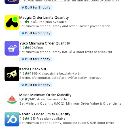
Checkout rules, checkout customizer and discounts to boost AOV
Built for Shopify
Madgic Order Limits Quantity
z 5 hvězd
4,9
(149)
•
Free plan available
Celkový počet recenzí: 149
Set minimum order quantity and order limits to protect stock
Built for Shopify
Yuko Minimum Order Quantity
z 5 hvězd
4,9
(90)
•
Free
Celkový počet recenzí: 90
Set minimum order quantity (MOQ) & order limits at checkout
Built for Shopify
Kedra Checkout
z 5 hvězd
4,8
(496)
•
K dispozici je bezplatný plán
Celkový počet recenzí: 496
Skryjte, přejmenujte, seřaďte a ověřte platby i dopravu
Built for Shopify
Melon Minimum Order Quantity
z 5 hvězd
5,0
(348)
•
Free plan available
Celkový počet recenzí: 348
Set Minimum Quantity (MOQ), Minimum Order Value & Order Limits
Pareto ‑ Order Limits Quantity
z 5 hvězd
4,9
(131)
•
Free plan available
Celkový počet recenzí: 131
Set minimum order quantity, checkout rules & B2B order limits