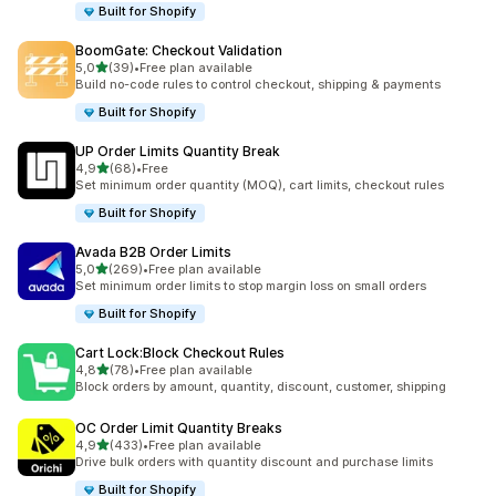
Built for Shopify
BoomGate: Checkout Validation
na 5 gwiazdek
5,0
(39)
•
Free plan available
Łączna liczba recenzji: 39
Build no-code rules to control checkout, shipping & payments
Built for Shopify
UP Order Limits Quantity Break
na 5 gwiazdek
4,9
(68)
•
Free
Łączna liczba recenzji: 68
Set minimum order quantity (MOQ), cart limits, checkout rules
Built for Shopify
Avada B2B Order Limits
na 5 gwiazdek
5,0
(269)
•
Free plan available
Łączna liczba recenzji: 269
Set minimum order limits to stop margin loss on small orders
Built for Shopify
Cart Lock:Block Checkout Rules
na 5 gwiazdek
4,8
(78)
•
Free plan available
Łączna liczba recenzji: 78
Block orders by amount, quantity, discount, customer, shipping
OC Order Limit Quantity Breaks
na 5 gwiazdek
4,9
(433)
•
Free plan available
Łączna liczba recenzji: 433
Drive bulk orders with quantity discount and purchase limits
Built for Shopify