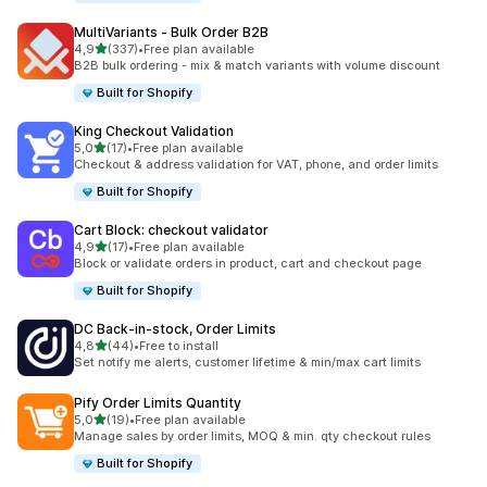
MultiVariants ‑ Bulk Order B2B
na 5 gwiazdek
4,9
(337)
•
Free plan available
Łączna liczba recenzji: 337
B2B bulk ordering - mix & match variants with volume discount
Built for Shopify
King Checkout Validation
na 5 gwiazdek
5,0
(17)
•
Free plan available
Łączna liczba recenzji: 17
Checkout & address validation for VAT, phone, and order limits
Built for Shopify
Cart Block: checkout validator
na 5 gwiazdek
4,9
(17)
•
Free plan available
Łączna liczba recenzji: 17
Block or validate orders in product, cart and checkout page
Built for Shopify
DC Back‑in‑stock, Order Limits
na 5 gwiazdek
4,8
(44)
•
Free to install
Łączna liczba recenzji: 44
Set notify me alerts, customer lifetime & min/max cart limits
Pify Order Limits Quantity
na 5 gwiazdek
5,0
(19)
•
Free plan available
Łączna liczba recenzji: 19
Manage sales by order limits, MOQ & min. qty checkout rules
Built for Shopify