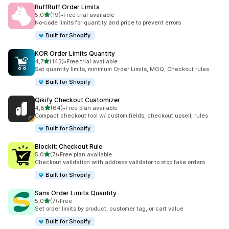
RuffRuff Order Limits
na 5 gwiazdek
5,0
(19)
•
Free trial available
Łączna liczba recenzji: 19
No‑code limits for quantity and price to prevent errors
Built for Shopify
KOR Order Limits Quantity
na 5 gwiazdek
4,7
(143)
•
Free trial available
Łączna liczba recenzji: 143
Set quantity limits, minimum Order Limits, MOQ, Checkout rules
Built for Shopify
Qikify Checkout Customizer
na 5 gwiazdek
4,8
(64)
•
Free plan available
Łączna liczba recenzji: 64
Compact checkout tool w/ custom fields, checkout upsell, rules
Built for Shopify
Blockit: Checkout Rule
na 5 gwiazdek
5,0
(7)
•
Free plan available
Łączna liczba recenzji: 7
Checkout validation with address validator to stop fake orders
Built for Shopify
Sami Order Limits Quantity
na 5 gwiazdek
5,0
(7)
•
Free
Łączna liczba recenzji: 7
Set order limits by product, customer tag, or cart value
Built for Shopify