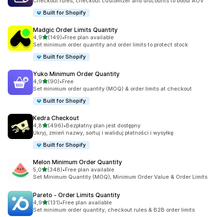
Checkout rules, checkout customizer and discounts to boost AOV
Built for Shopify
Madgic Order Limits Quantity
na 5 gwiazdek
4,9
(149)
•
Free plan available
Łączna liczba recenzji: 149
Set minimum order quantity and order limits to protect stock
Built for Shopify
Yuko Minimum Order Quantity
na 5 gwiazdek
4,9
(90)
•
Free
Łączna liczba recenzji: 90
Set minimum order quantity (MOQ) & order limits at checkout
Built for Shopify
Kedra Checkout
na 5 gwiazdek
4,8
(496)
•
Bezpłatny plan jest dostępny
Łączna liczba recenzji: 496
Ukryj, zmień nazwy, sortuj i waliduj płatności i wysyłkę
Built for Shopify
Melon Minimum Order Quantity
na 5 gwiazdek
5,0
(348)
•
Free plan available
Łączna liczba recenzji: 348
Set Minimum Quantity (MOQ), Minimum Order Value & Order Limits
Pareto ‑ Order Limits Quantity
na 5 gwiazdek
4,9
(131)
•
Free plan available
Łączna liczba recenzji: 131
Set minimum order quantity, checkout rules & B2B order limits