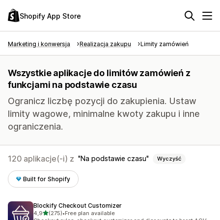
Shopify App Store
Marketing i konwersja
Realizacja zakupu
Limity zamówień
Wszystkie aplikacje do limitów zamówień z
funkcjami na podstawie czasu
Ogranicz liczbę pozycji do zakupienia. Ustaw
limity wagowe, minimalne kwoty zakupu i inne
ograniczenia.
120 aplikacje(-i) z
Na podstawie czasu
Wyczyść
Built for Shopify
Blockify Checkout Customizer
na 5 gwiazdek
4,9
(275)
•
Free plan available
Łączna liczba recenzji: 275