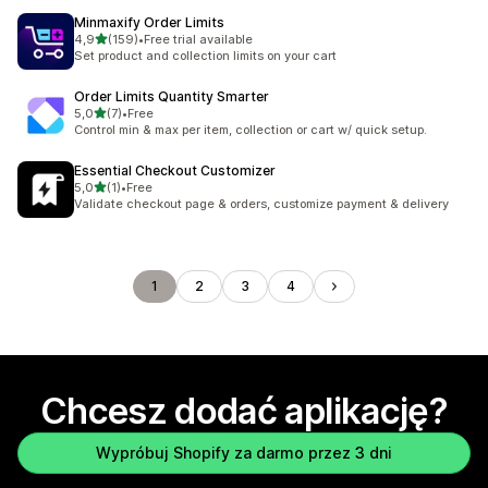
Minmaxify Order Limits
na 5 gwiazdek
4,9
(159)
•
Free trial available
Łączna liczba recenzji: 159
Set product and collection limits on your cart
Order Limits Quantity Smarter
na 5 gwiazdek
5,0
(7)
•
Free
Łączna liczba recenzji: 7
Control min & max per item, collection or cart w/ quick setup.
Essential Checkout Customizer
na 5 gwiazdek
5,0
(1)
•
Free
Łączna liczba recenzji: 1
Validate checkout page & orders, customize payment & delivery
1
2
3
4
Chcesz dodać aplikację?
Wypróbuj Shopify za darmo przez 3 dni