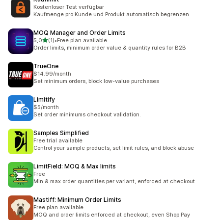
Kostenloser Test verfügbar
Kaufmenge pro Kunde und Produkt automatisch begrenzen
MOQ Manager and Order Limits
z 5 hvězd
5,0
(1)
•
Free plan available
Celkový počet recenzí: 1
Order limits, minimum order value & quantity rules for B2B
TrueOne
$14.99/month
Set minimum orders, block low-value purchases
Limitify
$5/month
Set order minimums checkout validation.
Samples Simplified
Free trial available
Control your sample products, set limit rules, and block abuse
LimitField: MOQ & Max limits
Free
Min & max order quantities per variant, enforced at checkout
Mastiff: Minimum Order Limits
Free plan available
MOQ and order limits enforced at checkout, even Shop Pay