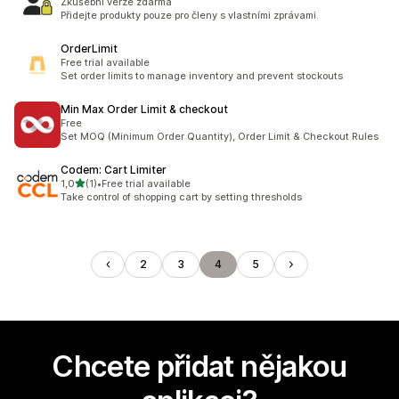
Zkušební verze zdarma
Přidejte produkty pouze pro členy s vlastními zprávami.
OrderLimit
Free trial available
Set order limits to manage inventory and prevent stockouts
Min Max Order Limit & checkout
Free
Set MOQ (Minimum Order Quantity), Order Limit & Checkout Rules
Codem: Cart Limiter
z 5 hvězd
1,0
(1)
•
Free trial available
Celkový počet recenzí: 1
Take control of shopping cart by setting thresholds
2
3
4
5
Chcete přidat nějakou