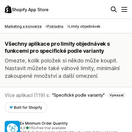
Shopify App Store
Marketing a konverze
Pokladna
Limity objednávek
Všechny aplikace pro limity objednávek s
funkcemi pro specifické podle varianty
Omezte, kolik položek si někdo může koupit.
Nastavit můžete také váhové limity, minimální
zakoupené množství a další omezení.
Více aplikací (119) s:
Specifické podle varianty
Vymazat
Built for Shopify
Ex Minimum Order Quantity
z 5 hvězd
4,0
(15)
•
Free trial available
Celkový počet recenzí: 15