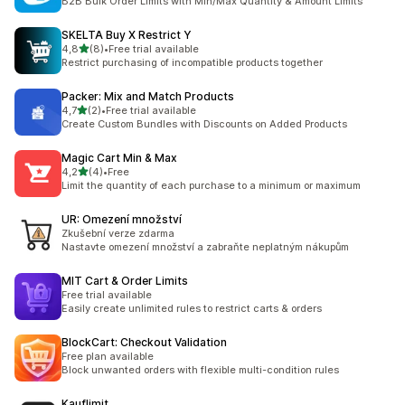
B2B Bulk Order Limits with Min/Max Quantity & Amount Limits
SKELTA Buy X Restrict Y
z 5 hvězd
4,8
(8)
•
Free trial available
Celkový počet recenzí: 8
Restrict purchasing of incompatible products together
Packer: Mix and Match Products
z 5 hvězd
4,7
(2)
•
Free trial available
Celkový počet recenzí: 2
Create Custom Bundles with Discounts on Added Products
Magic Cart Min & Max
z 5 hvězd
4,2
(4)
•
Free
Celkový počet recenzí: 4
Limit the quantity of each purchase to a minimum or maximum
UR: Omezení množství
Zkušební verze zdarma
Nastavte omezení množství a zabraňte neplatným nákupům
MIT Cart & Order Limits
Free trial available
Easily create unlimited rules to restrict carts & orders
BlockCart: Checkout Validation
Free plan available
Block unwanted orders with flexible multi-condition rules
Kauflimit