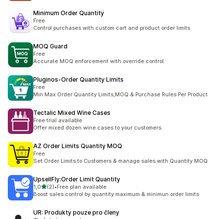
Minimum Order Quantity
Free
Control purchases with custom cart and product order limits
MOQ Guard
Free
Accurate MOQ enforcement with override control
Pluginos‑Order Quantity Limits
Free
Min Max Order Quantity Limits,MOQ & Purchase Rules Per Product
Tectalic Mixed Wine Cases
Free trial available
Offer mixed dozen wine cases to your customers.
AZ Order Limits Quantity MOQ
Free
Set Order Limits to Customers & manage sales with Quantity MOQ
UpsellFly:Order Limit Quantity
z 5 hvězd
1,0
(2)
•
Free plan available
Celkový počet recenzí: 2
Boost sales control by quantity maximum & minimun order limits
UR: Produkty pouze pro členy