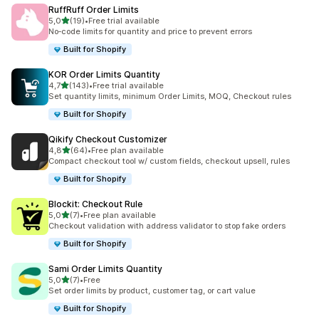
RuffRuff Order Limits
av 5 stjerner
5,0
(19)
•
Free trial available
Totalt 19 omtaler
No‑code limits for quantity and price to prevent errors
Built for Shopify
KOR Order Limits Quantity
av 5 stjerner
4,7
(143)
•
Free trial available
Totalt 143 omtaler
Set quantity limits, minimum Order Limits, MOQ, Checkout rules
Built for Shopify
Qikify Checkout Customizer
av 5 stjerner
4,8
(64)
•
Free plan available
Totalt 64 omtaler
Compact checkout tool w/ custom fields, checkout upsell, rules
Built for Shopify
Blockit: Checkout Rule
av 5 stjerner
5,0
(7)
•
Free plan available
Totalt 7 omtaler
Checkout validation with address validator to stop fake orders
Built for Shopify
Sami Order Limits Quantity
av 5 stjerner
5,0
(7)
•
Free
Totalt 7 omtaler
Set order limits by product, customer tag, or cart value
Built for Shopify