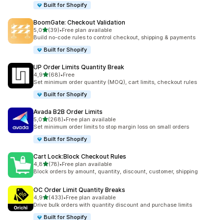
Built for Shopify
BoomGate: Checkout Validation
av 5 stjerner
5,0
(39)
•
Free plan available
Totalt 39 omtaler
Build no-code rules to control checkout, shipping & payments
Built for Shopify
UP Order Limits Quantity Break
av 5 stjerner
4,9
(68)
•
Free
Totalt 68 omtaler
Set minimum order quantity (MOQ), cart limits, checkout rules
Built for Shopify
Avada B2B Order Limits
av 5 stjerner
5,0
(268)
•
Free plan available
Totalt 268 omtaler
Set minimum order limits to stop margin loss on small orders
Built for Shopify
Cart Lock:Block Checkout Rules
av 5 stjerner
4,8
(78)
•
Free plan available
Totalt 78 omtaler
Block orders by amount, quantity, discount, customer, shipping
OC Order Limit Quantity Breaks
av 5 stjerner
4,9
(433)
•
Free plan available
Totalt 433 omtaler
Drive bulk orders with quantity discount and purchase limits
Built for Shopify