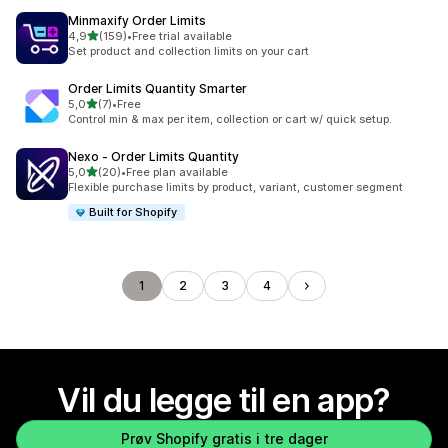
Minmaxify Order Limits
av 5 stjerner
4,9
(159)
•
Free trial available
Totalt 159 omtaler
Set product and collection limits on your cart
Order Limits Quantity Smarter
av 5 stjerner
5,0
(7)
•
Free
Totalt 7 omtaler
Control min & max per item, collection or cart w/ quick setup.
Nexo ‑ Order Limits Quantity
av 5 stjerner
5,0
(20)
•
Free plan available
Totalt 20 omtaler
Flexible purchase limits by product, variant, customer segment
Built for Shopify
1
2
3
4
Vil du legge til en app?
Prøv Shopify gratis i tre dager