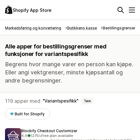
Shopify App Store
Markedsføring og konvertering
Butikkens kasse
Bestillingsgrenser
Alle apper for bestillingsgrenser med
funksjoner for variantspesifikk
Begrens hvor mange varer en person kan kjøpe.
Eller angi vektgrenser, minste kjøpsantall og
andre begrensninger.
119 apper med
Variantspesifikk
Tøm
Built for Shopify
Blockify Checkout Customizer
av 5 stjerner
4,9
(275)
•
Free plan available
Totalt 275 omtaler