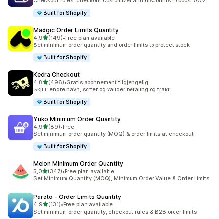
Checkout rules, checkout customizer and discounts to boost AOV
Built for Shopify
Madgic Order Limits Quantity
av 5 stjerner
4,9
(149)
•
Free plan available
Totalt 149 omtaler
Set minimum order quantity and order limits to protect stock
Built for Shopify
Kedra Checkout
av 5 stjerner
4,8
(496)
•
Gratis abonnement tilgjengelig
Totalt 496 omtaler
Skjul, endre navn, sorter og valider betaling og frakt
Built for Shopify
Yuko Minimum Order Quantity
av 5 stjerner
4,9
(89)
•
Free
Totalt 89 omtaler
Set minimum order quantity (MOQ) & order limits at checkout
Built for Shopify
Melon Minimum Order Quantity
av 5 stjerner
5,0
(347)
•
Free plan available
Totalt 347 omtaler
Set Minimum Quantity (MOQ), Minimum Order Value & Order Limits
Pareto ‑ Order Limits Quantity
av 5 stjerner
4,9
(131)
•
Free plan available
Totalt 131 omtaler
Set minimum order quantity, checkout rules & B2B order limits