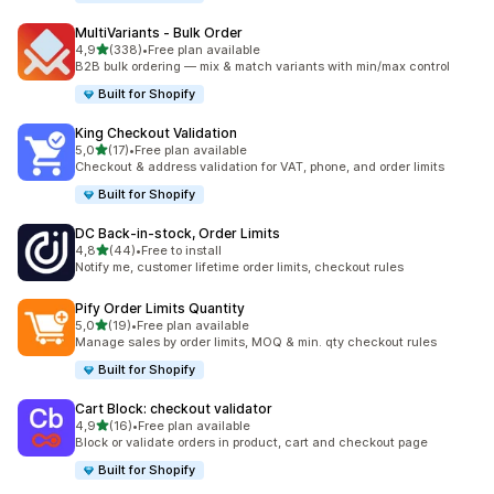
MultiVariants ‑ Bulk Order
av 5 stjerner
4,9
(338)
•
Free plan available
Totalt 338 omtaler
B2B bulk ordering — mix & match variants with min/max control
Built for Shopify
King Checkout Validation
av 5 stjerner
5,0
(17)
•
Free plan available
Totalt 17 omtaler
Checkout & address validation for VAT, phone, and order limits
Built for Shopify
DC Back‑in‑stock, Order Limits
av 5 stjerner
4,8
(44)
•
Free to install
Totalt 44 omtaler
Notify me, customer lifetime order limits, checkout rules
Pify Order Limits Quantity
av 5 stjerner
5,0
(19)
•
Free plan available
Totalt 19 omtaler
Manage sales by order limits, MOQ & min. qty checkout rules
Built for Shopify
Cart Block: checkout validator
av 5 stjerner
4,9
(16)
•
Free plan available
Totalt 16 omtaler
Block or validate orders in product, cart and checkout page
Built for Shopify