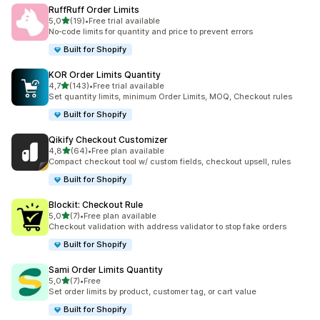
RuffRuff Order Limits
/ 5 tähteä
5,0
(19)
•
Free trial available
19 arvostelua yhteensä
No‑code limits for quantity and price to prevent errors
Built for Shopify
KOR Order Limits Quantity
/ 5 tähteä
4,7
(143)
•
Free trial available
143 arvostelua yhteensä
Set quantity limits, minimum Order Limits, MOQ, Checkout rules
Built for Shopify
Qikify Checkout Customizer
/ 5 tähteä
4,8
(64)
•
Free plan available
64 arvostelua yhteensä
Compact checkout tool w/ custom fields, checkout upsell, rules
Built for Shopify
Blockit: Checkout Rule
/ 5 tähteä
5,0
(7)
•
Free plan available
7 arvostelua yhteensä
Checkout validation with address validator to stop fake orders
Built for Shopify
Sami Order Limits Quantity
/ 5 tähteä
5,0
(7)
•
Free
7 arvostelua yhteensä
Set order limits by product, customer tag, or cart value
Built for Shopify