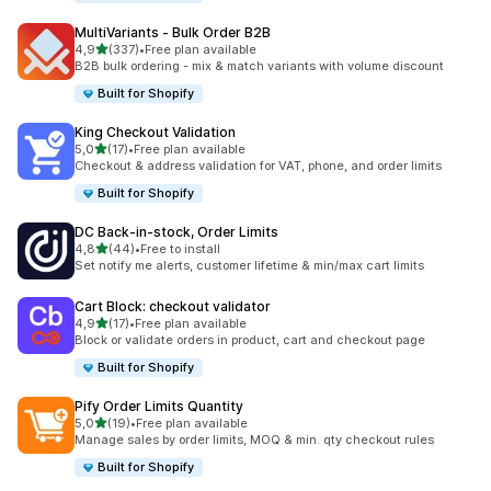
MultiVariants ‑ Bulk Order B2B
/ 5 tähteä
4,9
(337)
•
Free plan available
337 arvostelua yhteensä
B2B bulk ordering - mix & match variants with volume discount
Built for Shopify
King Checkout Validation
/ 5 tähteä
5,0
(17)
•
Free plan available
17 arvostelua yhteensä
Checkout & address validation for VAT, phone, and order limits
Built for Shopify
DC Back‑in‑stock, Order Limits
/ 5 tähteä
4,8
(44)
•
Free to install
44 arvostelua yhteensä
Set notify me alerts, customer lifetime & min/max cart limits
Cart Block: checkout validator
/ 5 tähteä
4,9
(17)
•
Free plan available
17 arvostelua yhteensä
Block or validate orders in product, cart and checkout page
Built for Shopify
Pify Order Limits Quantity
/ 5 tähteä
5,0
(19)
•
Free plan available
19 arvostelua yhteensä
Manage sales by order limits, MOQ & min. qty checkout rules
Built for Shopify