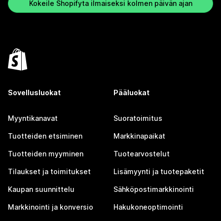
Kokeile Shopifyta ilmaiseksi kolmen päivän ajan
Sovellusluokat
Pääluokat
Myyntikanavat
Suoratoimitus
Tuotteiden etsiminen
Markkinapaikat
Tuotteiden myyminen
Tuotearvostelut
Tilaukset ja toimitukset
Lisämyynti ja tuotepaketit
Kaupan suunnittelu
Sähköpostimarkkinointi
Markkinointi ja konversio
Hakukoneoptimointi