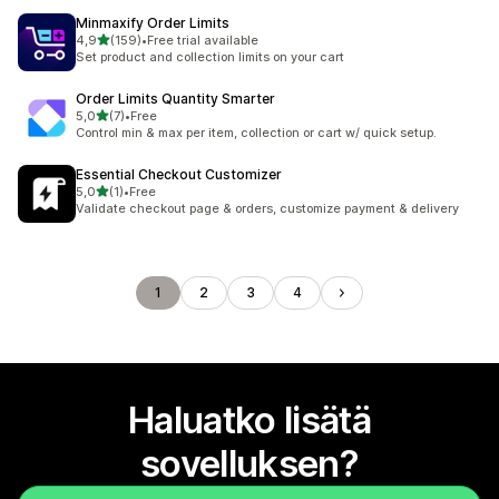
Minmaxify Order Limits
/ 5 tähteä
4,9
(159)
•
Free trial available
159 arvostelua yhteensä
Set product and collection limits on your cart
Order Limits Quantity Smarter
/ 5 tähteä
5,0
(7)
•
Free
7 arvostelua yhteensä
Control min & max per item, collection or cart w/ quick setup.
Essential Checkout Customizer
/ 5 tähteä
5,0
(1)
•
Free
1 arvostelua yhteensä
Validate checkout page & orders, customize payment & delivery
1
2
3
4
Haluatko lisätä
sovelluksen?