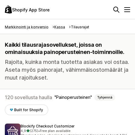
Shopify App Store
Markkinointi ja konversio
Kassa
Tilausrajat
Kaikki tilausrajasovellukset, joissa on
ominaisuuksia painoperusteinen-toiminnoille.
Rajoita, kuinka monta tuotetta asiakas voi ostaa.
Aseta myös painorajat, vähimmäisostomäärät ja
muut rajoitukset.
120 sovellusta haulla
Painoperusteinen
Tyhjennä
Built for Shopify
Blockify Checkout Customizer
/ 5 tähteä
4,9
(275)
•
Free plan available
275 arvostelua yhteensä