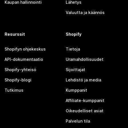
Kaupan hallinnointi
Lähetys
Valuutta ja käännös
Resurssit
Shopify
Shopifyn ohjekeskus
Tietoja
API-dokumentaatio
Uramahdollisuudet
Shopify-yhteisö
Sijoittajat
Shopify-blogi
Lehdistö ja media
Tutkimus
Kumppanit
Affiliate-kumppanit
Oikeudelliset asiat
Palvelun tila