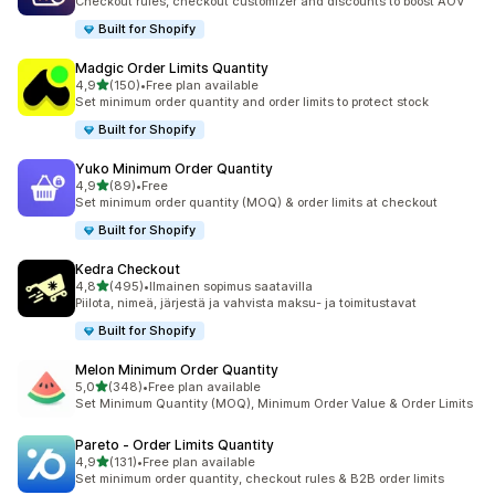
Checkout rules, checkout customizer and discounts to boost AOV
Built for Shopify
Madgic Order Limits Quantity
/ 5 tähteä
4,9
(150)
•
Free plan available
150 arvostelua yhteensä
Set minimum order quantity and order limits to protect stock
Built for Shopify
Yuko Minimum Order Quantity
/ 5 tähteä
4,9
(89)
•
Free
89 arvostelua yhteensä
Set minimum order quantity (MOQ) & order limits at checkout
Built for Shopify
Kedra Checkout
/ 5 tähteä
4,8
(495)
•
Ilmainen sopimus saatavilla
495 arvostelua yhteensä
Piilota, nimeä, järjestä ja vahvista maksu- ja toimitustavat
Built for Shopify
Melon Minimum Order Quantity
/ 5 tähteä
5,0
(348)
•
Free plan available
348 arvostelua yhteensä
Set Minimum Quantity (MOQ), Minimum Order Value & Order Limits
Pareto ‑ Order Limits Quantity
/ 5 tähteä
4,9
(131)
•
Free plan available
131 arvostelua yhteensä
Set minimum order quantity, checkout rules & B2B order limits