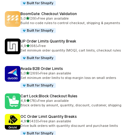
Built for Shopify
BoomGate: Checkout Validation
/ 5 tähteä
5,0
(39)
•
Free plan available
39 arvostelua yhteensä
Build no-code rules to control checkout, shipping & payments
Built for Shopify
UP Order Limits Quantity Break
/ 5 tähteä
4,9
(68)
•
Free
68 arvostelua yhteensä
Set minimum order quantity (MOQ), cart limits, checkout rules
Built for Shopify
Avada B2B Order Limits
/ 5 tähteä
5,0
(269)
•
Free plan available
269 arvostelua yhteensä
Set minimum order limits to stop margin loss on small orders
Built for Shopify
Cart Lock:Block Checkout Rules
/ 5 tähteä
4,8
(78)
•
Free plan available
78 arvostelua yhteensä
Block orders by amount, quantity, discount, customer, shipping
OC Order Limit Quantity Breaks
/ 5 tähteä
4,9
(433)
•
Free plan available
433 arvostelua yhteensä
Drive bulk orders with quantity discount and purchase limits
Built for Shopify