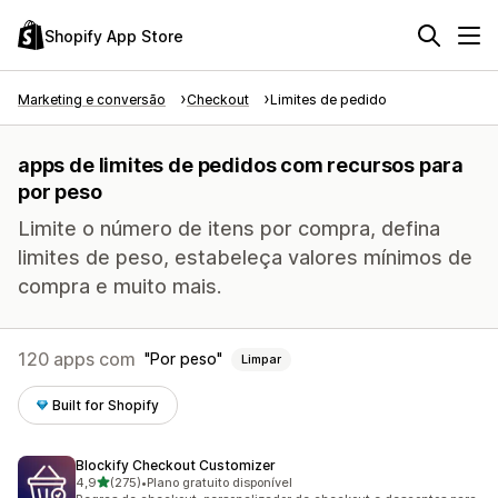
Shopify App Store
Marketing e conversão
Checkout
Limites de pedido
apps de limites de pedidos com recursos para
por peso
Limite o número de itens por compra, defina
limites de peso, estabeleça valores mínimos de
compra e muito mais.
120 apps com
Por peso
Limpar
Built for Shopify
Blockify Checkout Customizer
de 5 estrelas
4,9
(275)
•
Plano gratuito disponível
275 avaliações ao todo