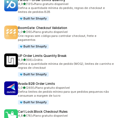
de 5 estrelas
4,9
(131)
•
Plano gratuito disponível
131 avaliações ao todo
Defina a quantidade mínima do pedido, regras de checkout e
limites de pedidos B2B
Built for Shopify
BoomGate: Checkout Validation
de 5 estrelas
5,0
(39)
•
Plano gratuito disponível
39 avaliações ao todo
Crie regras sem código para controlar checkout, frete e
pagamentos
Built for Shopify
UP Order Limits Quantity Break
de 5 estrelas
4,9
(68)
•
Grátis
68 avaliações ao todo
Defina a quantidade mínima de pedido (MOQ), limites de carrinho e
regras de checkout
Built for Shopify
Avada B2B Order Limits
de 5 estrelas
5,0
(269)
•
Plano gratuito disponível
269 avaliações ao todo
Defina limites de pedido mínimo para que pedidos pequenos não
consumam a margem de lucro
Built for Shopify
Cart Lock:Block Checkout Rules
de 5 estrelas
4,8
(78)
•
Plano gratuito disponível
78 avaliações ao todo