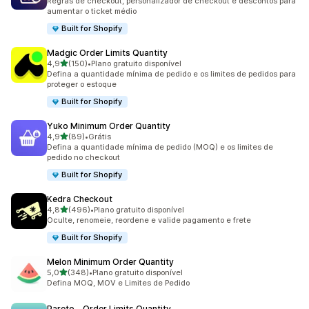
Regras de checkout, personalizador de checkout e descontos para
aumentar o ticket médio
Built for Shopify
Madgic Order Limits Quantity
de 5 estrelas
4,9
(150)
•
Plano gratuito disponível
150 avaliações ao todo
Defina a quantidade mínima de pedido e os limites de pedidos para
proteger o estoque
Built for Shopify
Yuko Minimum Order Quantity
de 5 estrelas
4,9
(89)
•
Grátis
89 avaliações ao todo
Defina a quantidade mínima de pedido (MOQ) e os limites de
pedido no checkout
Built for Shopify
Kedra Checkout
de 5 estrelas
4,8
(496)
•
Plano gratuito disponível
496 avaliações ao todo
Oculte, renomeie, reordene e valide pagamento e frete
Built for Shopify
Melon Minimum Order Quantity
de 5 estrelas
5,0
(348)
•
Plano gratuito disponível
348 avaliações ao todo
Defina MOQ, MOV e Limites de Pedido
Pareto ‑ Order Limits Quantity