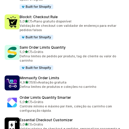
Built for Shopify
Blockit: Checkout Rule
de 5 estrelas
5,0
(7)
•
Plano gratuito disponível
7 avaliações ao todo
Validação de checkout com validador de endereço para evitar
pedidos falsos
Built for Shopify
Sami Order Limits Quantity
de 5 estrelas
5,0
(7)
•
Grátis
7 avaliações ao todo
Defina limites de pedido por produto, tag de cliente ou valor do
carrinho
Built for Shopify
Minmaxify Order Limits
de 5 estrelas
4,9
(159)
•
Avaliação gratuita
159 avaliações ao todo
Defina limites de produtos e coleções no carrinho
Order Limits Quantity Smarter
de 5 estrelas
5,0
(7)
•
Grátis
7 avaliações ao todo
Controle mínimo e máximo por item, coleção ou carrinho com
configuração rápida.
Essential Checkout Customizer
de 5 estrelas
5,0
(1)
•
Grátis
1 avaliações ao todo
Validar página de checkout e pedidos, personalizar pagamento e