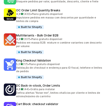
Bloqueie pedidos por valor, quantidade, desconto, cliente e frete
OC Order Limit Quantity Breaks
de 5 estrelas
4,9
(433)
•
Plano gratuito disponível
433 avaliações ao todo
Impulsione pedidos em massa com descontos por quantidade e
limites de compra
Built for Shopify
MultiVariants ‑ Bulk Order B2B
de 5 estrelas
4,9
(337)
•
Plano gratuito disponível
337 avaliações ao todo
Pedidos em massa B2B: misture e combine variantes com desconto
por volume
Built for Shopify
King Checkout Validation
de 5 estrelas
5,0
(17)
•
Plano gratuito disponível
17 avaliações ao todo
Validação de checkout e endereço para ID fiscal, telefone e limites
de pedido
Built for Shopify
DC Back‑in‑stock, Order Limits
de 5 estrelas
4,8
(44)
•
Grátis para instalar
44 avaliações ao todo
Defina alertas "Avise-me", limites vitalícios por cliente e limites de
mínimo/máximo do carrinho
Cart Block: checkout validator