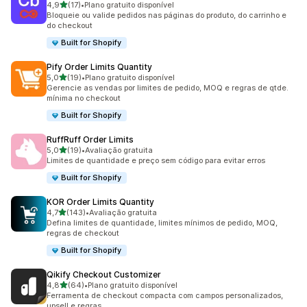
de 5 estrelas
4,9
(17)
•
Plano gratuito disponível
17 avaliações ao todo
Bloqueie ou valide pedidos nas páginas do produto, do carrinho e
do checkout
Built for Shopify
Pify Order Limits Quantity
de 5 estrelas
5,0
(19)
•
Plano gratuito disponível
19 avaliações ao todo
Gerencie as vendas por limites de pedido, MOQ e regras de qtde.
mínima no checkout
Built for Shopify
RuffRuff Order Limits
de 5 estrelas
5,0
(19)
•
Avaliação gratuita
19 avaliações ao todo
Limites de quantidade e preço sem código para evitar erros
Built for Shopify
KOR Order Limits Quantity
de 5 estrelas
4,7
(143)
•
Avaliação gratuita
143 avaliações ao todo
Defina limites de quantidade, limites mínimos de pedido, MOQ,
regras de checkout
Built for Shopify
Qikify Checkout Customizer
de 5 estrelas
4,8
(64)
•
Plano gratuito disponível
64 avaliações ao todo
Ferramenta de checkout compacta com campos personalizados,
upsell e regras