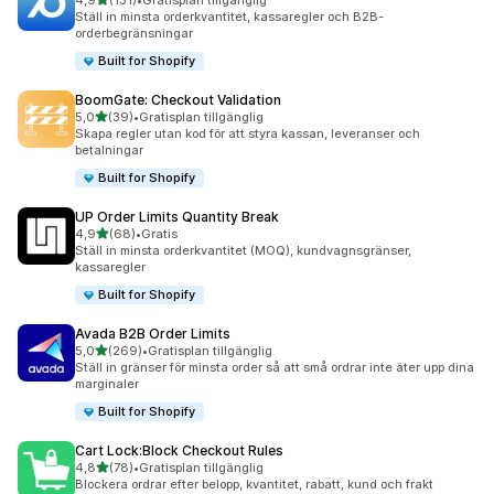
4,9
(131)
•
Gratisplan tillgänglig
131 recensioner totalt
Ställ in minsta orderkvantitet, kassaregler och B2B-
orderbegränsningar
Built for Shopify
BoomGate: Checkout Validation
av 5 stjärnor
5,0
(39)
•
Gratisplan tillgänglig
39 recensioner totalt
Skapa regler utan kod för att styra kassan, leveranser och
betalningar
Built for Shopify
UP Order Limits Quantity Break
av 5 stjärnor
4,9
(68)
•
Gratis
68 recensioner totalt
Ställ in minsta orderkvantitet (MOQ), kundvagnsgränser,
kassaregler
Built for Shopify
Avada B2B Order Limits
av 5 stjärnor
5,0
(269)
•
Gratisplan tillgänglig
269 recensioner totalt
Ställ in gränser för minsta order så att små ordrar inte äter upp dina
marginaler
Built for Shopify
Cart Lock:Block Checkout Rules
av 5 stjärnor
4,8
(78)
•
Gratisplan tillgänglig
78 recensioner totalt
Blockera ordrar efter belopp, kvantitet, rabatt, kund och frakt