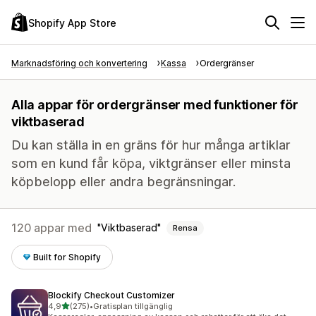
Shopify App Store
Marknadsföring och konvertering
Kassa
Ordergränser
Alla appar för ordergränser med funktioner för
viktbaserad
Du kan ställa in en gräns för hur många artiklar
som en kund får köpa, viktgränser eller minsta
köpbelopp eller andra begränsningar.
120 appar med
Viktbaserad
Rensa
Built for Shopify
Blockify Checkout Customizer
av 5 stjärnor
4,9
(275)
•
Gratisplan tillgänglig
275 recensioner totalt