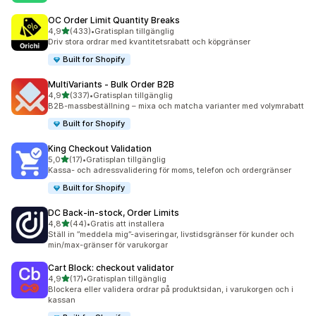
OC Order Limit Quantity Breaks
av 5 stjärnor
4,9
(433)
•
Gratisplan tillgänglig
433 recensioner totalt
Driv stora ordrar med kvantitetsrabatt och köpgränser
Built for Shopify
MultiVariants ‑ Bulk Order B2B
av 5 stjärnor
4,9
(337)
•
Gratisplan tillgänglig
337 recensioner totalt
B2B-massbeställning – mixa och matcha varianter med volymrabatt
Built for Shopify
King Checkout Validation
av 5 stjärnor
5,0
(17)
•
Gratisplan tillgänglig
17 recensioner totalt
Kassa- och adressvalidering för moms, telefon och ordergränser
Built for Shopify
DC Back‑in‑stock, Order Limits
av 5 stjärnor
4,8
(44)
•
Gratis att installera
44 recensioner totalt
Ställ in ”meddela mig”-aviseringar, livstidsgränser för kunder och
min/max-gränser för varukorgar
Cart Block: checkout validator
av 5 stjärnor
4,9
(17)
•
Gratisplan tillgänglig
17 recensioner totalt
Blockera eller validera ordrar på produktsidan, i varukorgen och i
kassan