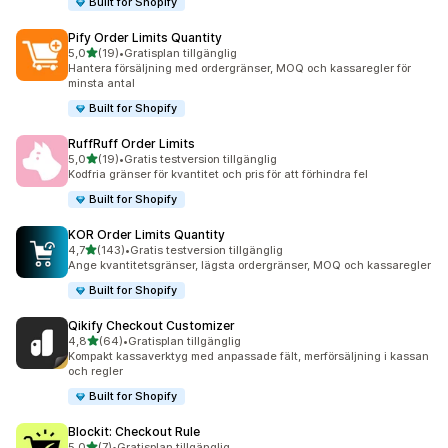
Built for Shopify
Pify Order Limits Quantity
av 5 stjärnor
5,0
(19)
•
Gratisplan tillgänglig
19 recensioner totalt
Hantera försäljning med ordergränser, MOQ och kassaregler för
minsta antal
Built for Shopify
RuffRuff Order Limits
av 5 stjärnor
5,0
(19)
•
Gratis testversion tillgänglig
19 recensioner totalt
Kodfria gränser för kvantitet och pris för att förhindra fel
Built for Shopify
KOR Order Limits Quantity
av 5 stjärnor
4,7
(143)
•
Gratis testversion tillgänglig
143 recensioner totalt
Ange kvantitetsgränser, lägsta ordergränser, MOQ och kassaregler
Built for Shopify
Qikify Checkout Customizer
av 5 stjärnor
4,8
(64)
•
Gratisplan tillgänglig
64 recensioner totalt
Kompakt kassaverktyg med anpassade fält, merförsäljning i kassan
och regler
Built for Shopify
Blockit: Checkout Rule
av 5 stjärnor
5,0
(7)
•
Gratisplan tillgänglig