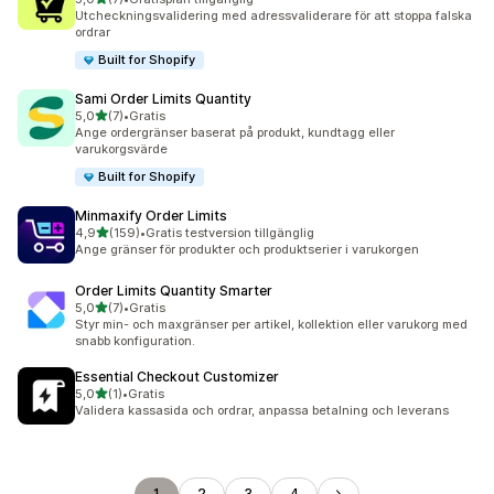
7 recensioner totalt
Utcheckningsvalidering med adressvaliderare för att stoppa falska
ordrar
Built for Shopify
Sami Order Limits Quantity
av 5 stjärnor
5,0
(7)
•
Gratis
7 recensioner totalt
Ange ordergränser baserat på produkt, kundtagg eller
varukorgsvärde
Built for Shopify
Minmaxify Order Limits
av 5 stjärnor
4,9
(159)
•
Gratis testversion tillgänglig
159 recensioner totalt
Ange gränser för produkter och produktserier i varukorgen
Order Limits Quantity Smarter
av 5 stjärnor
5,0
(7)
•
Gratis
7 recensioner totalt
Styr min- och maxgränser per artikel, kollektion eller varukorg med
snabb konfiguration.
Essential Checkout Customizer
av 5 stjärnor
5,0
(1)
•
Gratis
1 recensioner totalt
Validera kassasida och ordrar, anpassa betalning och leverans
1
2
3
4