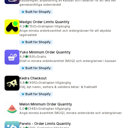
Kassaregler, anpassning av kassan och rabatter för att öka det
genomsnittliga ordervärdet
Built for Shopify
Madgic Order Limits Quantity
av 5 stjärnor
4,9
(150)
•
Gratisplan tillgänglig
150 recensioner totalt
Ange minsta orderkvantitet och ordergränser för att skydda
lagersaldot
Built for Shopify
Yuko Minimum Order Quantity
av 5 stjärnor
4,9
(89)
•
Gratis
89 recensioner totalt
Ställ in minsta orderkvantitet (MOQ) och ordergränser i kassan
Built for Shopify
Kedra Checkout
av 5 stjärnor
4,8
(495)
•
Gratisplan tillgänglig
495 recensioner totalt
Dölj, byt namn, sortera & validera betal- & fraktsätt
Built for Shopify
Melon Minimum Order Quantity
av 5 stjärnor
5,0
(348)
•
Gratisplan tillgänglig
348 recensioner totalt
Ange minsta kvantitet (MOQ), minsta ordervärde och ordergränser
Pareto ‑ Order Limits Quantity
av 5 stjärnor