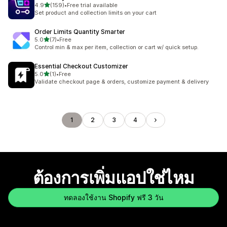
เต็ม 5 ดาว
4.9
(159)
•
Free trial available
ทั้งหมด 159 รีวิว
Set product and collection limits on your cart
Order Limits Quantity Smarter
เต็ม 5 ดาว
5.0
(7)
•
Free
ทั้งหมด 7 รีวิว
Control min & max per item, collection or cart w/ quick setup.
Essential Checkout Customizer
เต็ม 5 ดาว
5.0
(1)
•
Free
ทั้งหมด 1 รีวิว
Validate checkout page & orders, customize payment & delivery
1
2
3
4
ต้องการเพิ่มแอปใช่ไหม
ทดลองใช้งาน Shopify ฟรี 3 วัน