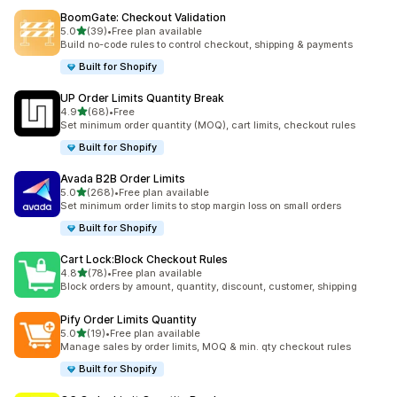
BoomGate: Checkout Validation
เต็ม 5 ดาว
5.0
(39)
•
Free plan available
ทั้งหมด 39 รีวิว
Build no-code rules to control checkout, shipping & payments
Built for Shopify
UP Order Limits Quantity Break
เต็ม 5 ดาว
4.9
(68)
•
Free
ทั้งหมด 68 รีวิว
Set minimum order quantity (MOQ), cart limits, checkout rules
Built for Shopify
Avada B2B Order Limits
เต็ม 5 ดาว
5.0
(268)
•
Free plan available
ทั้งหมด 268 รีวิว
Set minimum order limits to stop margin loss on small orders
Built for Shopify
Cart Lock:Block Checkout Rules
เต็ม 5 ดาว
4.8
(78)
•
Free plan available
ทั้งหมด 78 รีวิว
Block orders by amount, quantity, discount, customer, shipping
Pify Order Limits Quantity
เต็ม 5 ดาว
5.0
(19)
•
Free plan available
ทั้งหมด 19 รีวิว
Manage sales by order limits, MOQ & min. qty checkout rules
Built for Shopify