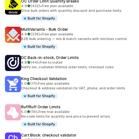
OC Order Limit Quantity Breaks
เต็ม 5 ดาว
4.9
(432)
•
Free plan available
ทั้งหมด 432 รีวิว
Drive bulk orders with quantity discount and purchase limits
Built for Shopify
MultiVariants ‑ Bulk Order
เต็ม 5 ดาว
4.9
(338)
•
Free plan available
ทั้งหมด 338 รีวิว
B2B bulk ordering — mix & match variants with min/max control
Built for Shopify
DC Back‑in‑stock, Order Limits
เต็ม 5 ดาว
4.8
(44)
•
Free to install
ทั้งหมด 44 รีวิว
Notify me, customer lifetime order limits, checkout rules
King Checkout Validation
เต็ม 5 ดาว
5.0
(17)
•
Free plan available
ทั้งหมด 17 รีวิว
Checkout & address validation for VAT, phone, and order limits
Built for Shopify
RuffRuff Order Limits
เต็ม 5 ดาว
5.0
(19)
•
Free trial available
ทั้งหมด 19 รีวิว
No‑code limits for quantity and price to prevent errors
Built for Shopify
Cart Block: checkout validator