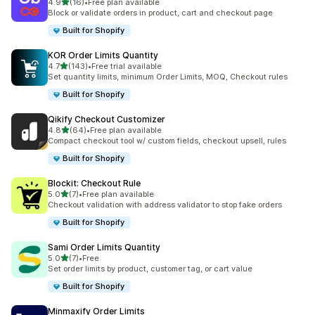
เต็ม 5 ดาว
4.9
(16)
•
Free plan available
ทั้งหมด 16 รีวิว
Block or validate orders in product, cart and checkout page
Built for Shopify
KOR Order Limits Quantity
เต็ม 5 ดาว
4.7
(143)
•
Free trial available
ทั้งหมด 143 รีวิว
Set quantity limits, minimum Order Limits, MOQ, Checkout rules
Built for Shopify
Qikify Checkout Customizer
เต็ม 5 ดาว
4.8
(64)
•
Free plan available
ทั้งหมด 64 รีวิว
Compact checkout tool w/ custom fields, checkout upsell, rules
Built for Shopify
Blockit: Checkout Rule
เต็ม 5 ดาว
5.0
(7)
•
Free plan available
ทั้งหมด 7 รีวิว
Checkout validation with address validator to stop fake orders
Built for Shopify
Sami Order Limits Quantity
เต็ม 5 ดาว
5.0
(7)
•
Free
ทั้งหมด 7 รีวิว
Set order limits by product, customer tag, or cart value
Built for Shopify
Minmaxify Order Limits