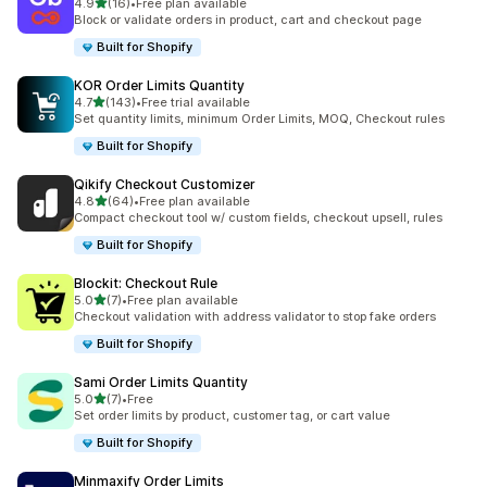
เต็ม 5 ดาว
4.9
(16)
•
Free plan available
ทั้งหมด 16 รีวิว
Block or validate orders in product, cart and checkout page
Built for Shopify
KOR Order Limits Quantity
เต็ม 5 ดาว
4.7
(143)
•
Free trial available
ทั้งหมด 143 รีวิว
Set quantity limits, minimum Order Limits, MOQ, Checkout rules
Built for Shopify
Qikify Checkout Customizer
เต็ม 5 ดาว
4.8
(64)
•
Free plan available
ทั้งหมด 64 รีวิว
Compact checkout tool w/ custom fields, checkout upsell, rules
Built for Shopify
Blockit: Checkout Rule
เต็ม 5 ดาว
5.0
(7)
•
Free plan available
ทั้งหมด 7 รีวิว
Checkout validation with address validator to stop fake orders
Built for Shopify
Sami Order Limits Quantity
เต็ม 5 ดาว
5.0
(7)
•
Free
ทั้งหมด 7 รีวิว
Set order limits by product, customer tag, or cart value
Built for Shopify
Minmaxify Order Limits