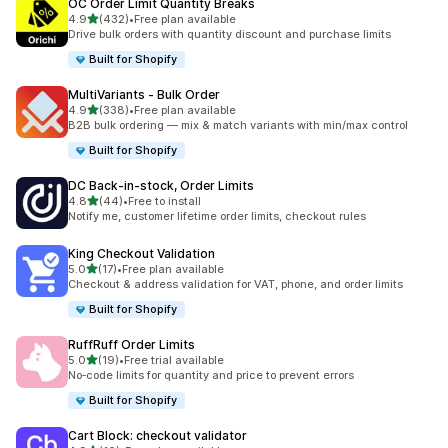
OC Order Limit Quantity Breaks
เต็ม 5 ดาว
4.9
(432)
•
Free plan available
ทั้งหมด 432 รีวิว
Drive bulk orders with quantity discount and purchase limits
Built for Shopify
MultiVariants ‑ Bulk Order
เต็ม 5 ดาว
4.9
(338)
•
Free plan available
ทั้งหมด 338 รีวิว
B2B bulk ordering — mix & match variants with min/max control
Built for Shopify
DC Back‑in‑stock, Order Limits
เต็ม 5 ดาว
4.8
(44)
•
Free to install
ทั้งหมด 44 รีวิว
Notify me, customer lifetime order limits, checkout rules
King Checkout Validation
เต็ม 5 ดาว
5.0
(17)
•
Free plan available
ทั้งหมด 17 รีวิว
Checkout & address validation for VAT, phone, and order limits
Built for Shopify
RuffRuff Order Limits
เต็ม 5 ดาว
5.0
(19)
•
Free trial available
ทั้งหมด 19 รีวิว
No‑code limits for quantity and price to prevent errors
Built for Shopify
Cart Block: checkout validator