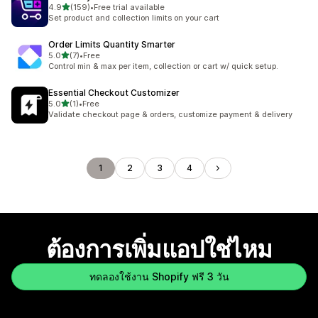
เต็ม 5 ดาว
4.9
(159)
•
Free trial available
ทั้งหมด 159 รีวิว
Set product and collection limits on your cart
Order Limits Quantity Smarter
เต็ม 5 ดาว
5.0
(7)
•
Free
ทั้งหมด 7 รีวิว
Control min & max per item, collection or cart w/ quick setup.
Essential Checkout Customizer
เต็ม 5 ดาว
5.0
(1)
•
Free
ทั้งหมด 1 รีวิว
Validate checkout page & orders, customize payment & delivery
1
2
3
4
ต้องการเพิ่มแอปใช่ไหม
ทดลองใช้งาน Shopify ฟรี 3 วัน