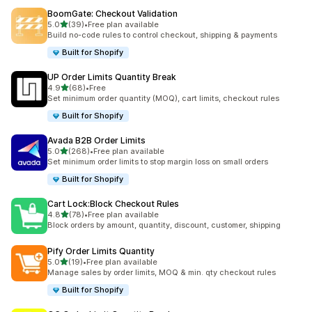
BoomGate: Checkout Validation
เต็ม 5 ดาว
5.0
(39)
•
Free plan available
ทั้งหมด 39 รีวิว
Build no-code rules to control checkout, shipping & payments
Built for Shopify
UP Order Limits Quantity Break
เต็ม 5 ดาว
4.9
(68)
•
Free
ทั้งหมด 68 รีวิว
Set minimum order quantity (MOQ), cart limits, checkout rules
Built for Shopify
Avada B2B Order Limits
เต็ม 5 ดาว
5.0
(268)
•
Free plan available
ทั้งหมด 268 รีวิว
Set minimum order limits to stop margin loss on small orders
Built for Shopify
Cart Lock:Block Checkout Rules
เต็ม 5 ดาว
4.8
(78)
•
Free plan available
ทั้งหมด 78 รีวิว
Block orders by amount, quantity, discount, customer, shipping
Pify Order Limits Quantity
เต็ม 5 ดาว
5.0
(19)
•
Free plan available
ทั้งหมด 19 รีวิว
Manage sales by order limits, MOQ & min. qty checkout rules
Built for Shopify