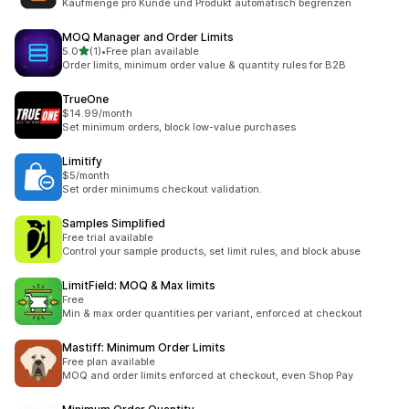
Kaufmenge pro Kunde und Produkt automatisch begrenzen
MOQ Manager and Order Limits
เต็ม 5 ดาว
5.0
(1)
•
Free plan available
ทั้งหมด 1 รีวิว
Order limits, minimum order value & quantity rules for B2B
TrueOne
$14.99/month
Set minimum orders, block low-value purchases
Limitify
$5/month
Set order minimums checkout validation.
Samples Simplified
Free trial available
Control your sample products, set limit rules, and block abuse
LimitField: MOQ & Max limits
Free
Min & max order quantities per variant, enforced at checkout
Mastiff: Minimum Order Limits
Free plan available
MOQ and order limits enforced at checkout, even Shop Pay