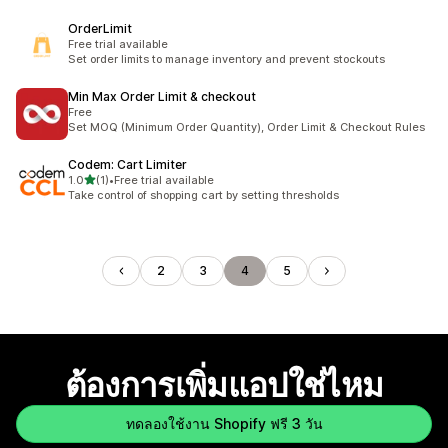
OrderLimit
Free trial available
Set order limits to manage inventory and prevent stockouts
Min Max Order Limit & checkout
Free
Set MOQ (Minimum Order Quantity), Order Limit & Checkout Rules
Codem: Cart Limiter
เต็ม 5 ดาว
1.0
(1)
•
Free trial available
ทั้งหมด 1 รีวิว
Take control of shopping cart by setting thresholds
2
3
4
5
ต้องการเพิ่มแอปใช่ไหม
ทดลองใช้งาน Shopify ฟรี 3 วัน