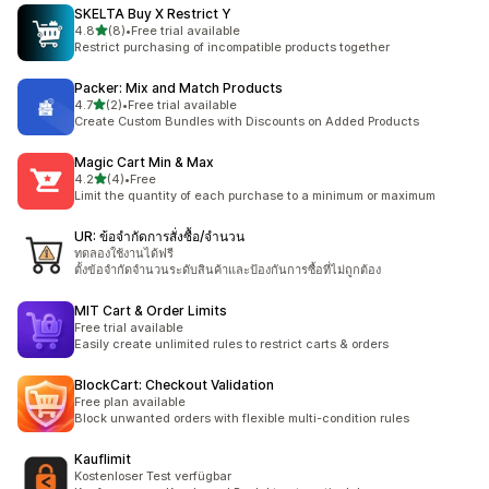
SKELTA Buy X Restrict Y
เต็ม 5 ดาว
4.8
(8)
•
Free trial available
ทั้งหมด 8 รีวิว
Restrict purchasing of incompatible products together
Packer: Mix and Match Products
เต็ม 5 ดาว
4.7
(2)
•
Free trial available
ทั้งหมด 2 รีวิว
Create Custom Bundles with Discounts on Added Products
Magic Cart Min & Max
เต็ม 5 ดาว
4.2
(4)
•
Free
ทั้งหมด 4 รีวิว
Limit the quantity of each purchase to a minimum or maximum
UR: ข้อจำกัดการสั่งซื้อ/จำนวน
ทดลองใช้งานได้ฟรี
ตั้งข้อจำกัดจำนวนระดับสินค้าและป้องกันการซื้อที่ไม่ถูกต้อง
MIT Cart & Order Limits
Free trial available
Easily create unlimited rules to restrict carts & orders
BlockCart: Checkout Validation
Free plan available
Block unwanted orders with flexible multi-condition rules
Kauflimit
Kostenloser Test verfügbar