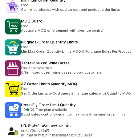
Minimum Order Quantity
Free
Control purchases with custom cart and product order limits
MOQ Guard
Free
Accurate MOQ enforcement with override control
Pluginos‑Order Quantity Limits
Free
Min Max Order Quantity Limits,MOQ & Purchase Rules Per Product
Tectalic Mixed Wine Cases
Free trial available
Offer mixed dozen wine cases to your customers.
AZ Order Limits Quantity MOQ
Free
Set Order Limits to Customers & manage sales with Quantity MOQ
UpsellFly:Order Limit Quantity
เต็ม 5 ดาว
1.0
(2)
•
Free plan available
ทั้งหมด 2 รีวิว
Boost sales control by quantity maximum & minimun order limits
UR: สินค้าสำหรับสมาชิกเท่านั้น
ทดลองใช้งานได้ฟรี
เพิ่มสินค้าสำหรับสมาชิกด้วยข้อความที่ปรับแต่งได้