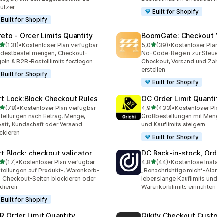
ützen
Built for Shopify
Built for Shopify
reto ‑ Order Limits Quantity
BoomGate: Checkout V
von 5 Sternen
von 5 Sternen
(131)
•
Kostenloser Plan verfügbar
5,0
(39)
•
Kostenloser Pla
 Rezensionen insgesamt
39 Rezensionen insgesam
destbestellmengen, Checkout-
No-Code-Regeln zur Steu
eln & B2B-Bestelllimits festlegen
Checkout, Versand und Za
erstellen
Built for Shopify
Built for Shopify
rt Lock:Block Checkout Rules
OC Order Limit Quanti
von 5 Sternen
von 5 Sternen
(78)
•
Kostenloser Plan verfügbar
4,9
(433)
•
Kostenloser Pl
Rezensionen insgesamt
433 Rezensionen insgesa
tellungen nach Betrag, Menge,
Großbestellungen mit Men
att, Kundschaft oder Versand
und Kauflimits steigern
ckieren
Built for Shopify
rt Block: checkout validator
DC Back‑in‑stock, Ord
von 5 Sternen
von 5 Sternen
(17)
•
Kostenloser Plan verfügbar
4,8
(44)
•
Kostenlose Insta
Rezensionen insgesamt
44 Rezensionen insgesam
tellungen auf Produkt-, Warenkorb-
„Benachrichtige mich“-Ala
 Checkout-Seiten blockieren oder
lebenslange Kauflimits und
idieren
Warenkorblimits einrichten
Built for Shopify
R Order Limit Quantity
Qikify Checkout Cust