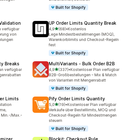
Built for Shopify
alidation
UP Order Limits Quantity Break
von 5 Sternen
n verfügbar
4,9
(68)
•
Kostenlos
t
68 Rezensionen insgesamt
erung von
Lege Mindestbestellmengen (MOQ),
hlungen
Warenkorblimits und Checkout-Regeln
fest
Built for Shopify
ty Breaks
MultiVariants ‑ Bulk Order B2B
von 5 Sternen
an verfügbar
4,9
(337)
•
Kostenloser Plan verfügbar
mt
337 Rezensionen insgesamt
genrabatten
B2B-Großbestellungen – Mix & Match
von Varianten mit Mengenrabatt
Built for Shopify
er Limits
Pify Order Limits Quantity
von 5 Sternen
llation
5,0
(19)
•
Kostenloser Plan verfügbar
t
19 Rezensionen insgesamt
rme,
Verkäufe über Bestelllimits, MOQ und
 Min.-/Max.-
Checkout-Regeln für Mindestmengen
steuern
Built for Shopify
omizer
Blockit: Checkout Rule