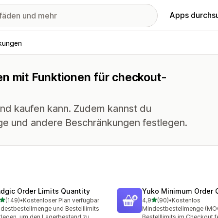
Apps durchs
nkungen
en mit Funktionen für checkout-
mand kaufen kann. Zudem kannst du
ge und andere Beschränkungen festlegen.
dgic Order Limits Quantity
Yuko Minimum Order Q
von 5 Sternen
von 5 Sternen
(149)
•
Kostenloser Plan verfügbar
4,9
(90)
•
Kostenlos
 Rezensionen insgesamt
90 Rezensionen insgesam
destbestellmenge und Bestelllimits
Mindestbestellmenge (MO
tlegen, um den Lagerbestand zu
Bestelllimits im Checkout 