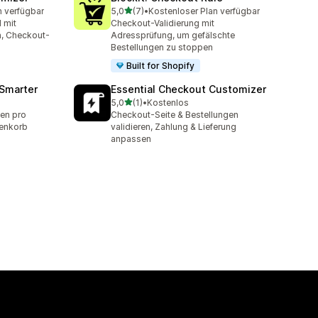
von 5 Sternen
n verfügbar
5,0
(7)
•
Kostenloser Plan verfügbar
t
7 Rezensionen insgesamt
 mit
Checkout-Validierung mit
n, Checkout-
Adressprüfung, um gefälschte
Bestellungen zu stoppen
Built for Shopify
 Smarter
Essential Checkout Customizer
von 5 Sternen
5,0
(1)
•
Kostenlos
1 Rezensionen insgesamt
en pro
Checkout-Seite & Bestellungen
renkorb
validieren, Zahlung & Lieferung
anpassen