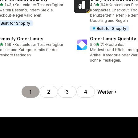
von 5 Sternen
von 5 Sternen
(143)
•
Kostenloser Test verfügbar
4,8
(64)
•
Kostenloser Pla
 Rezensionen insgesamt
64 Rezensionen insgesam
walten Bestand, indem Sie die
Kompaktes Checkout-Tool
ckout-Regel validieren
benutzerdefinierten Felder
Upselling und Regeln
Built for Shopify
Built for Shopify
nmaxify Order Limits
Order Limits Quantity
von 5 Sternen
von 5 Sternen
(159)
•
Kostenloser Test verfügbar
5,0
(7)
•
Kostenlos
 Rezensionen insgesamt
7 Rezensionen insgesamt
dukt- und Kategorielimits für den
Mindest- und Höchstmeng
enkorb festlegen
Artikel, Kategorie oder Wa
schnell festlegen.
Weiter
1
2
3
4