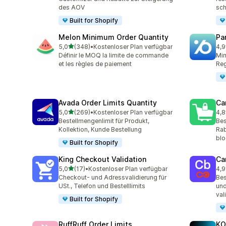
des AOV
sch
Built for Shopify
Melon Minimum Order Quantity
Pa
von 5 Sternen
5,0
(348)
•
Kostenloser Plan verfügbar
4,9
348 Rezensionen insgesamt
131
Définir le MOQ la limite de commande
Min
et les règles de paiement
Reg
Avada Order Limits Quantity
Ca
von 5 Sternen
5,0
(269)
•
Kostenloser Plan verfügbar
4,8
269 Rezensionen insgesamt
78 
Bestellmengenlimit für Produkt,
Bes
Kollektion, Kunde Bestellung
Rab
blo
Built for Shopify
King Checkout Validation
Ca
von 5 Sternen
5,0
(17)
•
Kostenloser Plan verfügbar
4,9
17 Rezensionen insgesamt
17 
Checkout- und Adressvalidierung für
Bes
USt., Telefon und Bestelllimits
und
val
Built for Shopify
RuffRuff Order Limits
KO