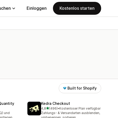
uchen
Einloggen
Kostenlos starten
Built for Shopify
uantity
Kedra Checkout
von 5 Sternen
4,8
(496)
•
Kostenloser Plan verfügbar
t
496 Rezensionen insgesamt
Q) und
Zahlungs- & Versandarten ausblenden,
festlegen
umbenennen, sortieren