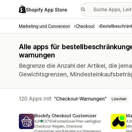
Shopify App Store
Marketing und Conversion
Checkout
Bestellbeschrä
Alle apps für bestellbeschränkung
warnungen
Begrenze die Anzahl der Artikel, die je
Gewichtsgrenzen, Mindesteinkaufsbeträ
120 Apps mit
Checkout-Warnungen
Löschen
Blockify Checkout Customizer
Ma
von 5 Sternen
4,9
(275)
•
Kostenloser Plan verfügbar
4,9
275 Rezensionen insgesamt
149
Checkout-Regeln, Checkout
Min
Customizer und Rabatte zur Steigerung
fes