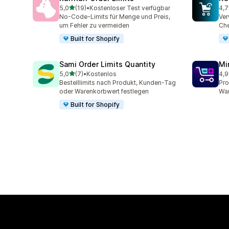
von 5 Sternen
5,0
(19)
•
Kostenloser Test verfügbar
4,7
19 Rezensionen insgesamt
143
No-Code-Limits für Menge und Preis,
Ver
um Fehler zu vermeiden
Che
Built for Shopify
Sami Order Limits Quantity
Mi
von 5 Sternen
5,0
(7)
•
Kostenlos
4,9
7 Rezensionen insgesamt
159
Bestelllimits nach Produkt, Kunden-Tag
Pro
oder Warenkorbwert festlegen
War
Built for Shopify