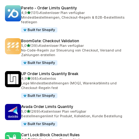
Pareto ‑ Order Limits Quantity
von 5 Sternen
4,9
(131)
•
Kostenloser Plan verfügbar
131 Rezensionen insgesamt
Mindestbestellmengen, Checkout-Regeln & B2B-Bestelllimits
festlegen
Built for Shopify
BoomGate: Checkout Validation
von 5 Sternen
5,0
(39)
•
Kostenloser Plan verfügbar
39 Rezensionen insgesamt
No-Code-Regeln zur Steuerung von Checkout, Versand und
Zahlungen erstellen
Built for Shopify
UP Order Limits Quantity Break
von 5 Sternen
4,9
(68)
•
Kostenlos
68 Rezensionen insgesamt
Lege Mindestbestellmengen (MOQ), Warenkorblimits und
Checkout-Regeln fest
Built for Shopify
Avada Order Limits Quantity
von 5 Sternen
5,0
(269)
•
Kostenloser Plan verfügbar
269 Rezensionen insgesamt
Bestellmengenlimit für Produkt, Kollektion, Kunde Bestellung
Built for Shopify
Cart Lock:Block Checkout Rules