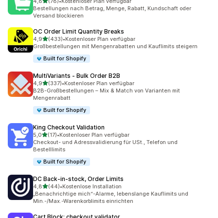
von 5 Sternen
4,8
(78)
•
Kostenloser Plan verfügbar
78 Rezensionen insgesamt
Bestellungen nach Betrag, Menge, Rabatt, Kundschaft oder
Versand blockieren
OC Order Limit Quantity Breaks
von 5 Sternen
4,9
(433)
•
Kostenloser Plan verfügbar
433 Rezensionen insgesamt
Großbestellungen mit Mengenrabatten und Kauflimits steigern
Built for Shopify
MultiVariants ‑ Bulk Order B2B
von 5 Sternen
4,9
(337)
•
Kostenloser Plan verfügbar
337 Rezensionen insgesamt
B2B-Großbestellungen – Mix & Match von Varianten mit
Mengenrabatt
Built for Shopify
King Checkout Validation
von 5 Sternen
5,0
(17)
•
Kostenloser Plan verfügbar
17 Rezensionen insgesamt
Checkout- und Adressvalidierung für USt., Telefon und
Bestelllimits
Built for Shopify
DC Back‑in‑stock, Order Limits
von 5 Sternen
4,8
(44)
•
Kostenlose Installation
44 Rezensionen insgesamt
„Benachrichtige mich“-Alarme, lebenslange Kauflimits und
Min.-/Max.-Warenkorblimits einrichten
Cart Block: checkout validator