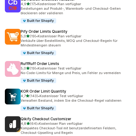
von 5 Sternen
4,9
(17)
•
Kostenloser Plan verfügbar
17 Rezensionen insgesamt
Bestellungen auf Produkt-, Warenkorb- und Checkout-Seiten
blockieren oder validieren
Built for Shopify
Pify Order Limits Quantity
von 5 Sternen
5,0
(19)
•
Kostenloser Plan verfügbar
19 Rezensionen insgesamt
Verkäufe über Bestelllimits, MOQ und Checkout-Regeln für
Mindestmengen steuern
Built for Shopify
RuffRuff Order Limits
von 5 Sternen
5,0
(19)
•
Kostenloser Test verfügbar
19 Rezensionen insgesamt
No-Code-Limits für Menge und Preis, um Fehler zu vermeiden
Built for Shopify
KOR Order Limit Quantity
von 5 Sternen
4,7
(143)
•
Kostenloser Test verfügbar
143 Rezensionen insgesamt
Verwalten Bestand, indem Sie die Checkout-Regel validieren
Built for Shopify
Qikify Checkout Customizer
von 5 Sternen
4,8
(64)
•
Kostenloser Plan verfügbar
64 Rezensionen insgesamt
Kompaktes Checkout-Tool mit benutzerdefinierten Feldern,
Checkout-Upselling und Regeln