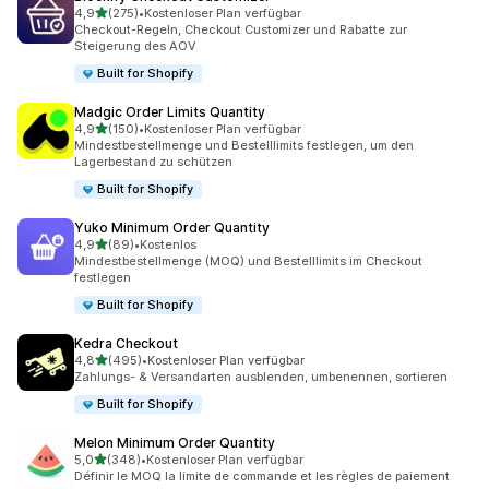
von 5 Sternen
4,9
(275)
•
Kostenloser Plan verfügbar
275 Rezensionen insgesamt
Checkout-Regeln, Checkout Customizer und Rabatte zur
Steigerung des AOV
Built for Shopify
Madgic Order Limits Quantity
von 5 Sternen
4,9
(150)
•
Kostenloser Plan verfügbar
150 Rezensionen insgesamt
Mindestbestellmenge und Bestelllimits festlegen, um den
Lagerbestand zu schützen
Built for Shopify
Yuko Minimum Order Quantity
von 5 Sternen
4,9
(89)
•
Kostenlos
89 Rezensionen insgesamt
Mindestbestellmenge (MOQ) und Bestelllimits im Checkout
festlegen
Built for Shopify
Kedra Checkout
von 5 Sternen
4,8
(495)
•
Kostenloser Plan verfügbar
495 Rezensionen insgesamt
Zahlungs- & Versandarten ausblenden, umbenennen, sortieren
Built for Shopify
Melon Minimum Order Quantity
von 5 Sternen
5,0
(348)
•
Kostenloser Plan verfügbar
348 Rezensionen insgesamt
Définir le MOQ la limite de commande et les règles de paiement