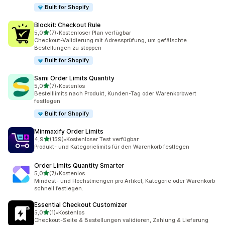
Built for Shopify
Blockit: Checkout Rule
von 5 Sternen
5,0
(7)
•
Kostenloser Plan verfügbar
7 Rezensionen insgesamt
Checkout-Validierung mit Adressprüfung, um gefälschte
Bestellungen zu stoppen
Built for Shopify
Sami Order Limits Quantity
von 5 Sternen
5,0
(7)
•
Kostenlos
7 Rezensionen insgesamt
Bestelllimits nach Produkt, Kunden-Tag oder Warenkorbwert
festlegen
Built for Shopify
Minmaxify Order Limits
von 5 Sternen
4,9
(159)
•
Kostenloser Test verfügbar
159 Rezensionen insgesamt
Produkt- und Kategorielimits für den Warenkorb festlegen
Order Limits Quantity Smarter
von 5 Sternen
5,0
(7)
•
Kostenlos
7 Rezensionen insgesamt
Mindest- und Höchstmengen pro Artikel, Kategorie oder Warenkorb
schnell festlegen.
Essential Checkout Customizer
von 5 Sternen
5,0
(1)
•
Kostenlos
1 Rezensionen insgesamt
Checkout-Seite & Bestellungen validieren, Zahlung & Lieferung