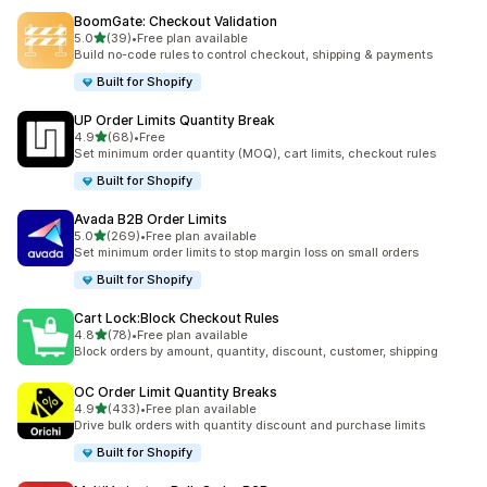
BoomGate: Checkout Validation
เต็ม 5 ดาว
5.0
(39)
•
Free plan available
ทั้งหมด 39 รีวิว
Build no-code rules to control checkout, shipping & payments
Built for Shopify
UP Order Limits Quantity Break
เต็ม 5 ดาว
4.9
(68)
•
Free
ทั้งหมด 68 รีวิว
Set minimum order quantity (MOQ), cart limits, checkout rules
Built for Shopify
Avada B2B Order Limits
เต็ม 5 ดาว
5.0
(269)
•
Free plan available
ทั้งหมด 269 รีวิว
Set minimum order limits to stop margin loss on small orders
Built for Shopify
Cart Lock:Block Checkout Rules
เต็ม 5 ดาว
4.8
(78)
•
Free plan available
ทั้งหมด 78 รีวิว
Block orders by amount, quantity, discount, customer, shipping
OC Order Limit Quantity Breaks
เต็ม 5 ดาว
4.9
(433)
•
Free plan available
ทั้งหมด 433 รีวิว
Drive bulk orders with quantity discount and purchase limits
Built for Shopify