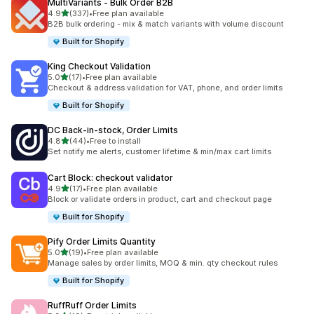
MultiVariants ‑ Bulk Order B2B
เต็ม 5 ดาว
4.9
(337)
•
Free plan available
ทั้งหมด 337 รีวิว
B2B bulk ordering - mix & match variants with volume discount
Built for Shopify
King Checkout Validation
เต็ม 5 ดาว
5.0
(17)
•
Free plan available
ทั้งหมด 17 รีวิว
Checkout & address validation for VAT, phone, and order limits
Built for Shopify
DC Back‑in‑stock, Order Limits
เต็ม 5 ดาว
4.8
(44)
•
Free to install
ทั้งหมด 44 รีวิว
Set notify me alerts, customer lifetime & min/max cart limits
Cart Block: checkout validator
เต็ม 5 ดาว
4.9
(17)
•
Free plan available
ทั้งหมด 17 รีวิว
Block or validate orders in product, cart and checkout page
Built for Shopify
Pify Order Limits Quantity
เต็ม 5 ดาว
5.0
(19)
•
Free plan available
ทั้งหมด 19 รีวิว
Manage sales by order limits, MOQ & min. qty checkout rules
Built for Shopify
RuffRuff Order Limits