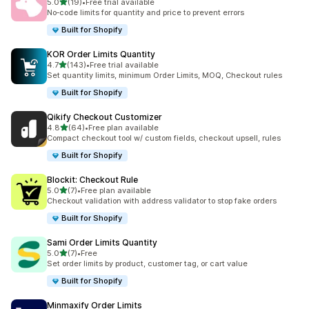
เต็ม 5 ดาว
5.0
(19)
•
Free trial available
ทั้งหมด 19 รีวิว
No‑code limits for quantity and price to prevent errors
Built for Shopify
KOR Order Limits Quantity
เต็ม 5 ดาว
4.7
(143)
•
Free trial available
ทั้งหมด 143 รีวิว
Set quantity limits, minimum Order Limits, MOQ, Checkout rules
Built for Shopify
Qikify Checkout Customizer
เต็ม 5 ดาว
4.8
(64)
•
Free plan available
ทั้งหมด 64 รีวิว
Compact checkout tool w/ custom fields, checkout upsell, rules
Built for Shopify
Blockit: Checkout Rule
เต็ม 5 ดาว
5.0
(7)
•
Free plan available
ทั้งหมด 7 รีวิว
Checkout validation with address validator to stop fake orders
Built for Shopify
Sami Order Limits Quantity
เต็ม 5 ดาว
5.0
(7)
•
Free
ทั้งหมด 7 รีวิว
Set order limits by product, customer tag, or cart value
Built for Shopify
Minmaxify Order Limits