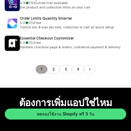
เต็ม 5 ดาว
4.9
(159)
•
Free trial available
ทั้งหมด 159 รีวิว
Set product and collection limits on your cart
Order Limits Quantity Smarter
เต็ม 5 ดาว
5.0
(7)
•
Free
ทั้งหมด 7 รีวิว
Control min & max per item, collection or cart w/ quick setup.
Essential Checkout Customizer
เต็ม 5 ดาว
5.0
(1)
•
Free
ทั้งหมด 1 รีวิว
Validate checkout page & orders, customize payment & delivery
1
2
3
4
ต้องการเพิ่มแอปใช่ไหม
ทดลองใช้งาน Shopify ฟรี 3 วัน