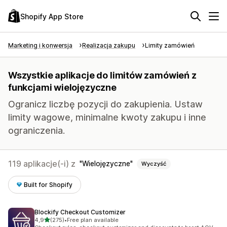
Shopify App Store
Marketing i konwersja
Realizacja zakupu
Limity zamówień
Wszystkie aplikacje do limitów zamówień z
funkcjami wielojęzyczne
Ogranicz liczbę pozycji do zakupienia. Ustaw
limity wagowe, minimalne kwoty zakupu i inne
ograniczenia.
119 aplikacje(-i) z
Wielojęzyczne
Wyczyść
Built for Shopify
Blockify Checkout Customizer
na 5 gwiazdek
4,9
(275)
•
Free plan available
Łączna liczba recenzji: 275