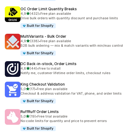
OC Order Limit Quantity Breaks
na 5 gwiazdek
4,9
(432)
•
Free plan available
Łączna liczba recenzji: 432
Drive bulk orders with quantity discount and purchase limits
Built for Shopify
MultiVariants ‑ Bulk Order
na 5 gwiazdek
4,9
(338)
•
Free plan available
Łączna liczba recenzji: 338
B2B bulk ordering — mix & match variants with min/max control
Built for Shopify
DC Back‑in‑stock, Order Limits
na 5 gwiazdek
4,8
(44)
•
Free to install
Łączna liczba recenzji: 44
Notify me, customer lifetime order limits, checkout rules
King Checkout Validation
na 5 gwiazdek
5,0
(17)
•
Free plan available
Łączna liczba recenzji: 17
Checkout & address validation for VAT, phone, and order limits
Built for Shopify
RuffRuff Order Limits
na 5 gwiazdek
5,0
(19)
•
Free trial available
Łączna liczba recenzji: 19
No‑code limits for quantity and price to prevent errors
Built for Shopify