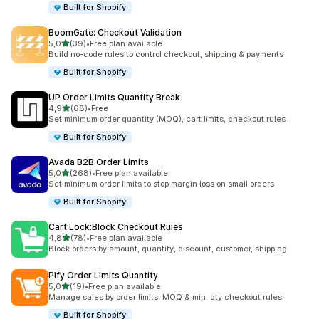
Built for Shopify
BoomGate: Checkout Validation
na 5 gwiazdek
5,0
(39)
•
Free plan available
Łączna liczba recenzji: 39
Build no-code rules to control checkout, shipping & payments
Built for Shopify
UP Order Limits Quantity Break
na 5 gwiazdek
4,9
(68)
•
Free
Łączna liczba recenzji: 68
Set minimum order quantity (MOQ), cart limits, checkout rules
Built for Shopify
Avada B2B Order Limits
na 5 gwiazdek
5,0
(268)
•
Free plan available
Łączna liczba recenzji: 268
Set minimum order limits to stop margin loss on small orders
Built for Shopify
Cart Lock:Block Checkout Rules
na 5 gwiazdek
4,8
(78)
•
Free plan available
Łączna liczba recenzji: 78
Block orders by amount, quantity, discount, customer, shipping
Pify Order Limits Quantity
na 5 gwiazdek
5,0
(19)
•
Free plan available
Łączna liczba recenzji: 19
Manage sales by order limits, MOQ & min. qty checkout rules
Built for Shopify