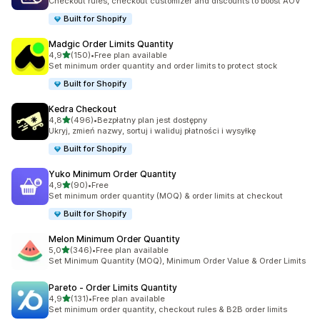
Checkout rules, checkout customizer and discounts to boost AOV
Built for Shopify
Madgic Order Limits Quantity
na 5 gwiazdek
4,9
(150)
•
Free plan available
Łączna liczba recenzji: 150
Set minimum order quantity and order limits to protect stock
Built for Shopify
Kedra Checkout
na 5 gwiazdek
4,8
(496)
•
Bezpłatny plan jest dostępny
Łączna liczba recenzji: 496
Ukryj, zmień nazwy, sortuj i waliduj płatności i wysyłkę
Built for Shopify
Yuko Minimum Order Quantity
na 5 gwiazdek
4,9
(90)
•
Free
Łączna liczba recenzji: 90
Set minimum order quantity (MOQ) & order limits at checkout
Built for Shopify
Melon Minimum Order Quantity
na 5 gwiazdek
5,0
(346)
•
Free plan available
Łączna liczba recenzji: 346
Set Minimum Quantity (MOQ), Minimum Order Value & Order Limits
Pareto ‑ Order Limits Quantity
na 5 gwiazdek
4,9
(131)
•
Free plan available
Łączna liczba recenzji: 131
Set minimum order quantity, checkout rules & B2B order limits