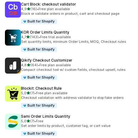
Cart Block: checkout validator
na 5 gwiazdek
4,9
(16)
•
Free plan available
Łączna liczba recenzji: 16
Block or validate orders in product, cart and checkout page
Built for Shopify
KOR Order Limits Quantity
na 5 gwiazdek
4,7
(143)
•
Free trial available
Łączna liczba recenzji: 143
Set quantity limits, minimum Order Limits, MOQ, Checkout rules
Built for Shopify
Qikify Checkout Customizer
na 5 gwiazdek
4,8
(64)
•
Free plan available
Łączna liczba recenzji: 64
Compact checkout tool w/ custom fields, checkout upsell, rules
Built for Shopify
Blockit: Checkout Rule
na 5 gwiazdek
5,0
(7)
•
Free plan available
Łączna liczba recenzji: 7
Checkout validation with address validator to stop fake orders
Built for Shopify
Sami Order Limits Quantity
na 5 gwiazdek
5,0
(7)
•
Free
Łączna liczba recenzji: 7
Set order limits by product, customer tag, or cart value
Built for Shopify