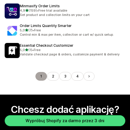
Minmaxify Order Limits
na 5 gwiazdek
4,9
(159)
•
Free trial available
Łączna liczba recenzji: 159
Set product and collection limits on your cart
Order Limits Quantity Smarter
na 5 gwiazdek
5,0
(7)
•
Free
Łączna liczba recenzji: 7
Control min & max per item, collection or cart w/ quick setup.
Essential Checkout Customizer
na 5 gwiazdek
5,0
(1)
•
Free
Łączna liczba recenzji: 1
Validate checkout page & orders, customize payment & delivery
1
2
3
4
Chcesz dodać aplikację?
Wypróbuj Shopify za darmo przez 3 dni