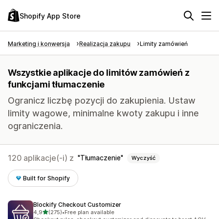
Shopify App Store
Marketing i konwersja
Realizacja zakupu
Limity zamówień
Wszystkie aplikacje do limitów zamówień z
funkcjami tłumaczenie
Ogranicz liczbę pozycji do zakupienia. Ustaw
limity wagowe, minimalne kwoty zakupu i inne
ograniczenia.
120 aplikacje(-i) z
Tłumaczenie
Wyczyść
Built for Shopify
Blockify Checkout Customizer
na 5 gwiazdek
4,9
(275)
•
Free plan available
Łączna liczba recenzji: 275