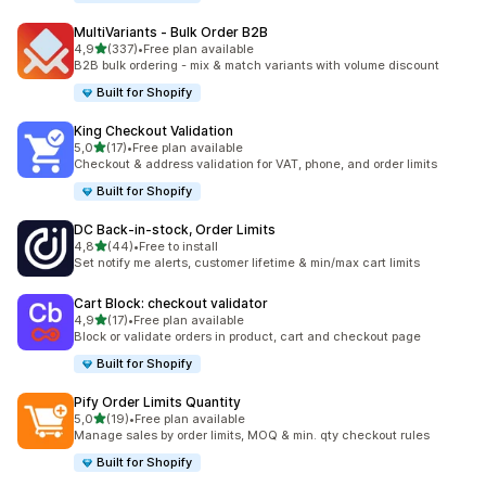
MultiVariants ‑ Bulk Order B2B
na 5 gwiazdek
4,9
(337)
•
Free plan available
Łączna liczba recenzji: 337
B2B bulk ordering - mix & match variants with volume discount
Built for Shopify
King Checkout Validation
na 5 gwiazdek
5,0
(17)
•
Free plan available
Łączna liczba recenzji: 17
Checkout & address validation for VAT, phone, and order limits
Built for Shopify
DC Back‑in‑stock, Order Limits
na 5 gwiazdek
4,8
(44)
•
Free to install
Łączna liczba recenzji: 44
Set notify me alerts, customer lifetime & min/max cart limits
Cart Block: checkout validator
na 5 gwiazdek
4,9
(17)
•
Free plan available
Łączna liczba recenzji: 17
Block or validate orders in product, cart and checkout page
Built for Shopify
Pify Order Limits Quantity
na 5 gwiazdek
5,0
(19)
•
Free plan available
Łączna liczba recenzji: 19
Manage sales by order limits, MOQ & min. qty checkout rules
Built for Shopify