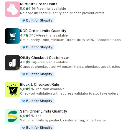
RuffRuff Order Limits
na 5 gwiazdek
5,0
(19)
•
Free trial available
Łączna liczba recenzji: 19
No‑code limits for quantity and price to prevent errors
Built for Shopify
KOR Order Limits Quantity
na 5 gwiazdek
4,7
(143)
•
Free trial available
Łączna liczba recenzji: 143
Set quantity limits, minimum Order Limits, MOQ, Checkout rules
Built for Shopify
Qikify Checkout Customizer
na 5 gwiazdek
4,8
(64)
•
Free plan available
Łączna liczba recenzji: 64
Compact checkout tool w/ custom fields, checkout upsell, rules
Built for Shopify
Blockit: Checkout Rule
na 5 gwiazdek
5,0
(7)
•
Free plan available
Łączna liczba recenzji: 7
Checkout validation with address validator to stop fake orders
Built for Shopify
Sami Order Limits Quantity
na 5 gwiazdek
5,0
(7)
•
Free
Łączna liczba recenzji: 7
Set order limits by product, customer tag, or cart value
Built for Shopify