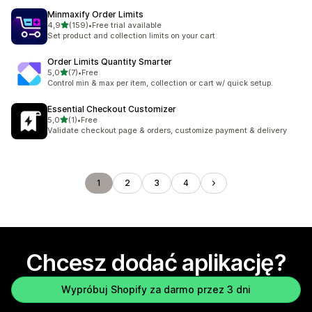
Minmaxify Order Limits
na 5 gwiazdek
4,9
(159)
•
Free trial available
Łączna liczba recenzji: 159
Set product and collection limits on your cart
Order Limits Quantity Smarter
na 5 gwiazdek
5,0
(7)
•
Free
Łączna liczba recenzji: 7
Control min & max per item, collection or cart w/ quick setup.
Essential Checkout Customizer
na 5 gwiazdek
5,0
(1)
•
Free
Łączna liczba recenzji: 1
Validate checkout page & orders, customize payment & delivery
1
2
3
4
Chcesz dodać aplikację?
Wypróbuj Shopify za darmo przez 3 dni