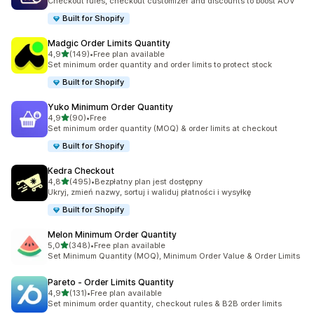
Checkout rules, checkout customizer and discounts to boost AOV
Built for Shopify
Madgic Order Limits Quantity
na 5 gwiazdek
4,9
(149)
•
Free plan available
Łączna liczba recenzji: 149
Set minimum order quantity and order limits to protect stock
Built for Shopify
Yuko Minimum Order Quantity
na 5 gwiazdek
4,9
(90)
•
Free
Łączna liczba recenzji: 90
Set minimum order quantity (MOQ) & order limits at checkout
Built for Shopify
Kedra Checkout
na 5 gwiazdek
4,8
(495)
•
Bezpłatny plan jest dostępny
Łączna liczba recenzji: 495
Ukryj, zmień nazwy, sortuj i waliduj płatności i wysyłkę
Built for Shopify
Melon Minimum Order Quantity
na 5 gwiazdek
5,0
(348)
•
Free plan available
Łączna liczba recenzji: 348
Set Minimum Quantity (MOQ), Minimum Order Value & Order Limits
Pareto ‑ Order Limits Quantity
na 5 gwiazdek
4,9
(131)
•
Free plan available
Łączna liczba recenzji: 131
Set minimum order quantity, checkout rules & B2B order limits