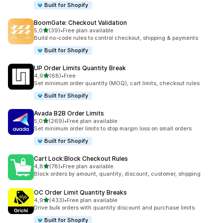
Built for Shopify
BoomGate: Checkout Validation
na 5 gwiazdek
5,0
(39)
•
Free plan available
Łączna liczba recenzji: 39
Build no-code rules to control checkout, shipping & payments
Built for Shopify
UP Order Limits Quantity Break
na 5 gwiazdek
4,9
(68)
•
Free
Łączna liczba recenzji: 68
Set minimum order quantity (MOQ), cart limits, checkout rules
Built for Shopify
Avada B2B Order Limits
na 5 gwiazdek
5,0
(269)
•
Free plan available
Łączna liczba recenzji: 269
Set minimum order limits to stop margin loss on small orders
Built for Shopify
Cart Lock:Block Checkout Rules
na 5 gwiazdek
4,8
(78)
•
Free plan available
Łączna liczba recenzji: 78
Block orders by amount, quantity, discount, customer, shipping
OC Order Limit Quantity Breaks
na 5 gwiazdek
4,9
(433)
•
Free plan available
Łączna liczba recenzji: 433
Drive bulk orders with quantity discount and purchase limits
Built for Shopify