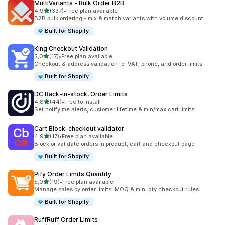
MultiVariants ‑ Bulk Order B2B
/ 5 tähteä
4,9
(337)
•
Free plan available
337 arvostelua yhteensä
B2B bulk ordering - mix & match variants with volume discount
Built for Shopify
King Checkout Validation
/ 5 tähteä
5,0
(17)
•
Free plan available
17 arvostelua yhteensä
Checkout & address validation for VAT, phone, and order limits
Built for Shopify
DC Back‑in‑stock, Order Limits
/ 5 tähteä
4,8
(44)
•
Free to install
44 arvostelua yhteensä
Set notify me alerts, customer lifetime & min/max cart limits
Cart Block: checkout validator
/ 5 tähteä
4,9
(17)
•
Free plan available
17 arvostelua yhteensä
Block or validate orders in product, cart and checkout page
Built for Shopify
Pify Order Limits Quantity
/ 5 tähteä
5,0
(19)
•
Free plan available
19 arvostelua yhteensä
Manage sales by order limits, MOQ & min. qty checkout rules
Built for Shopify
RuffRuff Order Limits