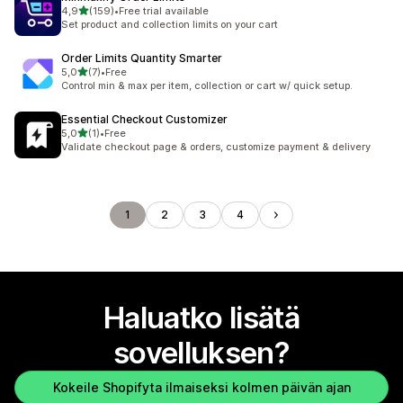
/ 5 tähteä
4,9
(159)
•
Free trial available
159 arvostelua yhteensä
Set product and collection limits on your cart
Order Limits Quantity Smarter
/ 5 tähteä
5,0
(7)
•
Free
7 arvostelua yhteensä
Control min & max per item, collection or cart w/ quick setup.
Essential Checkout Customizer
/ 5 tähteä
5,0
(1)
•
Free
1 arvostelua yhteensä
Validate checkout page & orders, customize payment & delivery
1
2
3
4
Haluatko lisätä
sovelluksen?
Kokeile Shopifyta ilmaiseksi kolmen päivän ajan