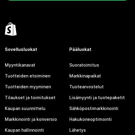
Sovellusluokat
Pääluokat
Myyntikanavat
Suoratoimitus
Tuotteiden etsiminen
Markkinapaikat
Tuotteiden myyminen
Tuotearvostelut
Tilaukset ja toimitukset
Lisämyynti ja tuotepaketit
Kaupan suunnittelu
Sähköpostimarkkinointi
Markkinointi ja konversio
Hakukoneoptimointi
Kaupan hallinnointi
Lähetys