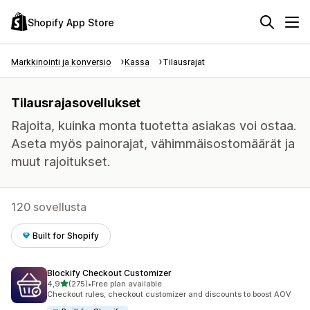
Shopify App Store
Markkinointi ja konversio
Kassa
Tilausrajat
Tilausrajasovellukset
Rajoita, kuinka monta tuotetta asiakas voi ostaa.
Aseta myös painorajat, vähimmäisostomäärät ja
muut rajoitukset.
120 sovellusta
Built for Shopify
Blockify Checkout Customizer
/ 5 tähteä
4,9
(275)
•
Free plan available
275 arvostelua yhteensä
Checkout rules, checkout customizer and discounts to boost AOV