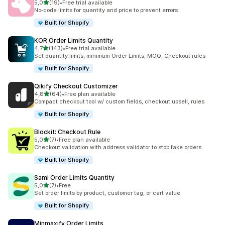
/ 5 tähteä
5,0
(19)
•
Free trial available
19 arvostelua yhteensä
No‑code limits for quantity and price to prevent errors
Built for Shopify
KOR Order Limits Quantity
/ 5 tähteä
4,7
(143)
•
Free trial available
143 arvostelua yhteensä
Set quantity limits, minimum Order Limits, MOQ, Checkout rules
Built for Shopify
Qikify Checkout Customizer
/ 5 tähteä
4,8
(64)
•
Free plan available
64 arvostelua yhteensä
Compact checkout tool w/ custom fields, checkout upsell, rules
Built for Shopify
Blockit: Checkout Rule
/ 5 tähteä
5,0
(7)
•
Free plan available
7 arvostelua yhteensä
Checkout validation with address validator to stop fake orders
Built for Shopify
Sami Order Limits Quantity
/ 5 tähteä
5,0
(7)
•
Free
7 arvostelua yhteensä
Set order limits by product, customer tag, or cart value
Built for Shopify
Minmaxify Order Limits