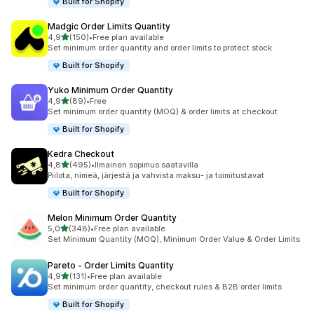
Built for Shopify
Madgic Order Limits Quantity
/ 5 tähteä
4,9
(150)
•
Free plan available
150 arvostelua yhteensä
Set minimum order quantity and order limits to protect stock
Built for Shopify
Yuko Minimum Order Quantity
/ 5 tähteä
4,9
(89)
•
Free
89 arvostelua yhteensä
Set minimum order quantity (MOQ) & order limits at checkout
Built for Shopify
Kedra Checkout
/ 5 tähteä
4,8
(495)
•
Ilmainen sopimus saatavilla
495 arvostelua yhteensä
Piilota, nimeä, järjestä ja vahvista maksu- ja toimitustavat
Built for Shopify
Melon Minimum Order Quantity
/ 5 tähteä
5,0
(348)
•
Free plan available
348 arvostelua yhteensä
Set Minimum Quantity (MOQ), Minimum Order Value & Order Limits
Pareto ‑ Order Limits Quantity
/ 5 tähteä
4,9
(131)
•
Free plan available
131 arvostelua yhteensä
Set minimum order quantity, checkout rules & B2B order limits
Built for Shopify