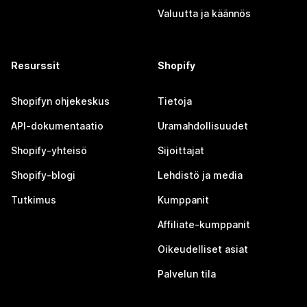
Valuutta ja käännös
Resurssit
Shopify
Shopifyn ohjekeskus
Tietoja
API-dokumentaatio
Uramahdollisuudet
Shopify-yhteisö
Sijoittajat
Shopify-blogi
Lehdistö ja media
Tutkimus
Kumppanit
Affiliate-kumppanit
Oikeudelliset asiat
Palvelun tila