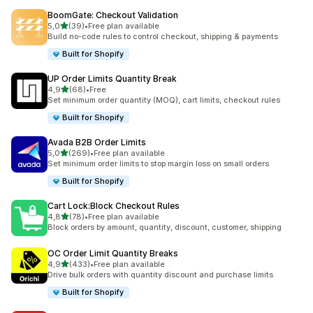
BoomGate: Checkout Validation
/ 5 tähteä
5,0
(39)
•
Free plan available
39 arvostelua yhteensä
Build no-code rules to control checkout, shipping & payments
Built for Shopify
UP Order Limits Quantity Break
/ 5 tähteä
4,9
(68)
•
Free
68 arvostelua yhteensä
Set minimum order quantity (MOQ), cart limits, checkout rules
Built for Shopify
Avada B2B Order Limits
/ 5 tähteä
5,0
(269)
•
Free plan available
269 arvostelua yhteensä
Set minimum order limits to stop margin loss on small orders
Built for Shopify
Cart Lock:Block Checkout Rules
/ 5 tähteä
4,8
(78)
•
Free plan available
78 arvostelua yhteensä
Block orders by amount, quantity, discount, customer, shipping
OC Order Limit Quantity Breaks
/ 5 tähteä
4,9
(433)
•
Free plan available
433 arvostelua yhteensä
Drive bulk orders with quantity discount and purchase limits
Built for Shopify