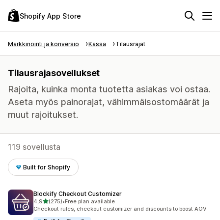
Shopify App Store
Markkinointi ja konversio
Kassa
Tilausrajat
Tilausrajasovellukset
Rajoita, kuinka monta tuotetta asiakas voi ostaa.
Aseta myös painorajat, vähimmäisostomäärät ja
muut rajoitukset.
119 sovellusta
Built for Shopify
Blockify Checkout Customizer
/ 5 tähteä
4,9
(275)
•
Free plan available
275 arvostelua yhteensä
Checkout rules, checkout customizer and discounts to boost AOV