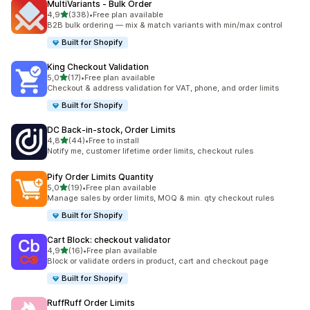
MultiVariants ‑ Bulk Order
/ 5 tähteä
4,9
(338)
•
Free plan available
338 arvostelua yhteensä
B2B bulk ordering — mix & match variants with min/max control
Built for Shopify
King Checkout Validation
/ 5 tähteä
5,0
(17)
•
Free plan available
17 arvostelua yhteensä
Checkout & address validation for VAT, phone, and order limits
Built for Shopify
DC Back‑in‑stock, Order Limits
/ 5 tähteä
4,8
(44)
•
Free to install
44 arvostelua yhteensä
Notify me, customer lifetime order limits, checkout rules
Pify Order Limits Quantity
/ 5 tähteä
5,0
(19)
•
Free plan available
19 arvostelua yhteensä
Manage sales by order limits, MOQ & min. qty checkout rules
Built for Shopify
Cart Block: checkout validator
/ 5 tähteä
4,9
(16)
•
Free plan available
16 arvostelua yhteensä
Block or validate orders in product, cart and checkout page
Built for Shopify
RuffRuff Order Limits