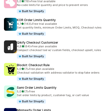
/ 5 tähteä
5,0
(19)
•
Free trial available
19 arvostelua yhteensä
No‑code limits for quantity and price to prevent errors
Built for Shopify
KOR Order Limits Quantity
/ 5 tähteä
4,7
(143)
•
Free trial available
143 arvostelua yhteensä
Set quantity limits, minimum Order Limits, MOQ, Checkout rules
Built for Shopify
Qikify Checkout Customizer
/ 5 tähteä
4,8
(64)
•
Free plan available
64 arvostelua yhteensä
Compact checkout tool w/ custom fields, checkout upsell, rules
Built for Shopify
Blockit: Checkout Rule
/ 5 tähteä
5,0
(7)
•
Free plan available
7 arvostelua yhteensä
Checkout validation with address validator to stop fake orders
Built for Shopify
Sami Order Limits Quantity
/ 5 tähteä
5,0
(7)
•
Free
7 arvostelua yhteensä
Set order limits by product, customer tag, or cart value
Built for Shopify
Minmaxify Order Limits