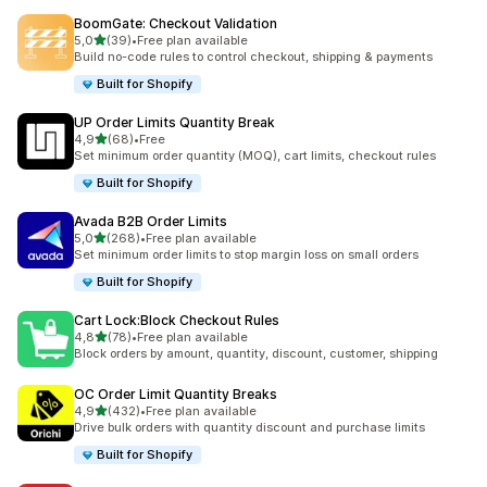
BoomGate: Checkout Validation
/ 5 tähteä
5,0
(39)
•
Free plan available
39 arvostelua yhteensä
Build no-code rules to control checkout, shipping & payments
Built for Shopify
UP Order Limits Quantity Break
/ 5 tähteä
4,9
(68)
•
Free
68 arvostelua yhteensä
Set minimum order quantity (MOQ), cart limits, checkout rules
Built for Shopify
Avada B2B Order Limits
/ 5 tähteä
5,0
(268)
•
Free plan available
268 arvostelua yhteensä
Set minimum order limits to stop margin loss on small orders
Built for Shopify
Cart Lock:Block Checkout Rules
/ 5 tähteä
4,8
(78)
•
Free plan available
78 arvostelua yhteensä
Block orders by amount, quantity, discount, customer, shipping
OC Order Limit Quantity Breaks
/ 5 tähteä
4,9
(432)
•
Free plan available
432 arvostelua yhteensä
Drive bulk orders with quantity discount and purchase limits
Built for Shopify