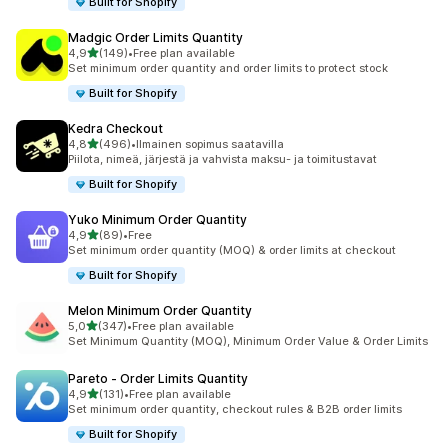
Built for Shopify
Madgic Order Limits Quantity
/ 5 tähteä
4,9
(149)
•
Free plan available
149 arvostelua yhteensä
Set minimum order quantity and order limits to protect stock
Built for Shopify
Kedra Checkout
/ 5 tähteä
4,8
(496)
•
Ilmainen sopimus saatavilla
496 arvostelua yhteensä
Piilota, nimeä, järjestä ja vahvista maksu- ja toimitustavat
Built for Shopify
Yuko Minimum Order Quantity
/ 5 tähteä
4,9
(89)
•
Free
89 arvostelua yhteensä
Set minimum order quantity (MOQ) & order limits at checkout
Built for Shopify
Melon Minimum Order Quantity
/ 5 tähteä
5,0
(347)
•
Free plan available
347 arvostelua yhteensä
Set Minimum Quantity (MOQ), Minimum Order Value & Order Limits
Pareto ‑ Order Limits Quantity
/ 5 tähteä
4,9
(131)
•
Free plan available
131 arvostelua yhteensä
Set minimum order quantity, checkout rules & B2B order limits
Built for Shopify