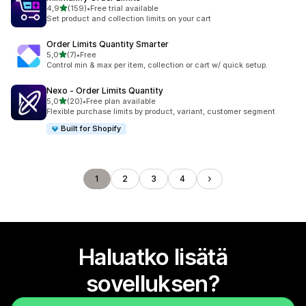
/ 5 tähteä
4,9
(159)
•
Free trial available
159 arvostelua yhteensä
Set product and collection limits on your cart
Order Limits Quantity Smarter
/ 5 tähteä
5,0
(7)
•
Free
7 arvostelua yhteensä
Control min & max per item, collection or cart w/ quick setup.
Nexo ‑ Order Limits Quantity
/ 5 tähteä
5,0
(20)
•
Free plan available
20 arvostelua yhteensä
Flexible purchase limits by product, variant, customer segment
Built for Shopify
1
2
3
4
Haluatko lisätä
sovelluksen?