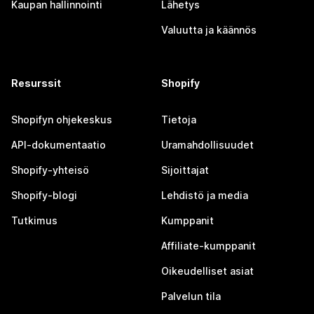
Kaupan hallinnointi
Lähetys
Valuutta ja käännös
Resurssit
Shopify
Shopifyn ohjekeskus
Tietoja
API-dokumentaatio
Uramahdollisuudet
Shopify-yhteisö
Sijoittajat
Shopify-blogi
Lehdistö ja media
Tutkimus
Kumppanit
Affiliate-kumppanit
Oikeudelliset asiat
Palvelun tila