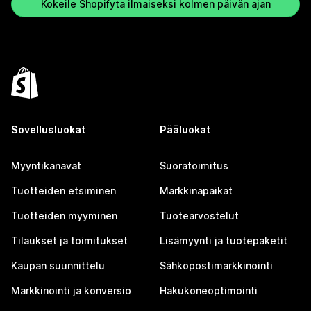
Kokeile Shopifyta ilmaiseksi kolmen päivän ajan
Sovellusluokat
Pääluokat
Myyntikanavat
Suoratoimitus
Tuotteiden etsiminen
Markkinapaikat
Tuotteiden myyminen
Tuotearvostelut
Tilaukset ja toimitukset
Lisämyynti ja tuotepaketit
Kaupan suunnittelu
Sähköpostimarkkinointi
Markkinointi ja konversio
Hakukoneoptimointi