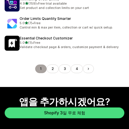
별 5개 중
4.9
(159)
•
Free trial available
총 리뷰 159개
Set product and collection limits on your cart
Order Limits Quantity Smarter
별 5개 중
5.0
(7)
•
Free
총 리뷰 7개
Control min & max per item, collection or cart w/ quick setup.
Essential Checkout Customizer
별 5개 중
5.0
(1)
•
Free
총 리뷰 1개
Validate checkout page & orders, customize payment & delivery
1
2
3
4
앱을 추가하시겠어요?
Shopify 3일 무료 체험