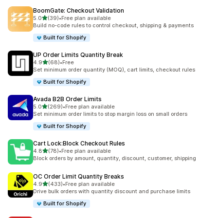
BoomGate: Checkout Validation
별 5개 중
5.0
(39)
•
Free plan available
총 리뷰 39개
Build no-code rules to control checkout, shipping & payments
Built for Shopify
UP Order Limits Quantity Break
별 5개 중
4.9
(68)
•
Free
총 리뷰 68개
Set minimum order quantity (MOQ), cart limits, checkout rules
Built for Shopify
Avada B2B Order Limits
별 5개 중
5.0
(269)
•
Free plan available
총 리뷰 269개
Set minimum order limits to stop margin loss on small orders
Built for Shopify
Cart Lock:Block Checkout Rules
별 5개 중
4.8
(78)
•
Free plan available
총 리뷰 78개
Block orders by amount, quantity, discount, customer, shipping
OC Order Limit Quantity Breaks
별 5개 중
4.9
(433)
•
Free plan available
총 리뷰 433개
Drive bulk orders with quantity discount and purchase limits
Built for Shopify