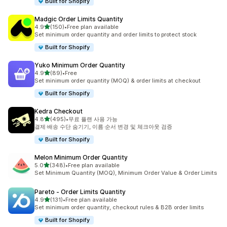
Built for Shopify
Madgic Order Limits Quantity
별 5개 중
4.9
(150)
•
Free plan available
총 리뷰 150개
Set minimum order quantity and order limits to protect stock
Built for Shopify
Yuko Minimum Order Quantity
별 5개 중
4.9
(89)
•
Free
총 리뷰 89개
Set minimum order quantity (MOQ) & order limits at checkout
Built for Shopify
Kedra Checkout
별 5개 중
4.8
(495)
•
무료 플랜 사용 가능
총 리뷰 495개
결제·배송 수단 숨기기, 이름·순서 변경 및 체크아웃 검증
Built for Shopify
Melon Minimum Order Quantity
별 5개 중
5.0
(348)
•
Free plan available
총 리뷰 348개
Set Minimum Quantity (MOQ), Minimum Order Value & Order Limits
Pareto ‑ Order Limits Quantity
별 5개 중
4.9
(131)
•
Free plan available
총 리뷰 131개
Set minimum order quantity, checkout rules & B2B order limits
Built for Shopify