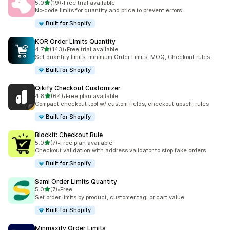
별 5개 중
5.0
(19)
•
Free trial available
총 리뷰 19개
No‑code limits for quantity and price to prevent errors
Built for Shopify
KOR Order Limits Quantity
별 5개 중
4.7
(143)
•
Free trial available
총 리뷰 143개
Set quantity limits, minimum Order Limits, MOQ, Checkout rules
Built for Shopify
Qikify Checkout Customizer
별 5개 중
4.8
(64)
•
Free plan available
총 리뷰 64개
Compact checkout tool w/ custom fields, checkout upsell, rules
Built for Shopify
Blockit: Checkout Rule
별 5개 중
5.0
(7)
•
Free plan available
총 리뷰 7개
Checkout validation with address validator to stop fake orders
Built for Shopify
Sami Order Limits Quantity
별 5개 중
5.0
(7)
•
Free
총 리뷰 7개
Set order limits by product, customer tag, or cart value
Built for Shopify
Minmaxify Order Limits