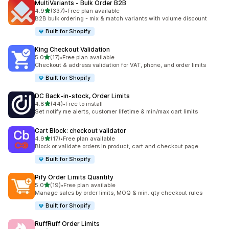
MultiVariants ‑ Bulk Order B2B
별 5개 중
4.9
(337)
•
Free plan available
총 리뷰 337개
B2B bulk ordering - mix & match variants with volume discount
Built for Shopify
King Checkout Validation
별 5개 중
5.0
(17)
•
Free plan available
총 리뷰 17개
Checkout & address validation for VAT, phone, and order limits
Built for Shopify
DC Back‑in‑stock, Order Limits
별 5개 중
4.8
(44)
•
Free to install
총 리뷰 44개
Set notify me alerts, customer lifetime & min/max cart limits
Cart Block: checkout validator
별 5개 중
4.9
(17)
•
Free plan available
총 리뷰 17개
Block or validate orders in product, cart and checkout page
Built for Shopify
Pify Order Limits Quantity
별 5개 중
5.0
(19)
•
Free plan available
총 리뷰 19개
Manage sales by order limits, MOQ & min. qty checkout rules
Built for Shopify
RuffRuff Order Limits