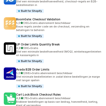
Stel een minimale bestelhoeveelheid, checkout-regels en B2B-
bestellimieten in
Built for Shopify
BoomGate: Checkout Validation
van 5 sterren
5,0
(39)
•
Gratis abonnement beschikbaar
39 recensies in totaal
Bouw regels zonder code om de checkout, verzending en
betalingen te beheren
Built for Shopify
UP Order Limits Quantity Break
van 5 sterren
4,9
(68)
•
Gratis
68 recensies in totaal
Stel een minimale bestelhoeveelheid (MOQ), winkelwagenlimieten
en kassaregels in
Built for Shopify
Avada B2B Order Limits
van 5 sterren
5,0
(268)
•
Gratis abonnement beschikbaar
268 recensies in totaal
Stel minimale bestellimieten in zodat kleine bestellingen je marge
niet langer opeten
Built for Shopify
Cart Lock:Block Checkout Rules
van 5 sterren
4,8
(78)
•
Gratis abonnement beschikbaar
78 recensies in totaal
Blokkeer bestellingen op basis van bedrag, hoeveelheid, korting,
klant of verzending