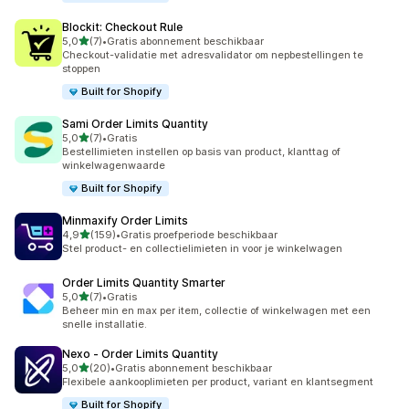
Blockit: Checkout Rule
van 5 sterren
5,0
(7)
•
Gratis abonnement beschikbaar
7 recensies in totaal
Checkout-validatie met adresvalidator om nepbestellingen te
stoppen
Built for Shopify
Sami Order Limits Quantity
van 5 sterren
5,0
(7)
•
Gratis
7 recensies in totaal
Bestellimieten instellen op basis van product, klanttag of
winkelwagenwaarde
Built for Shopify
Minmaxify Order Limits
van 5 sterren
4,9
(159)
•
Gratis proefperiode beschikbaar
159 recensies in totaal
Stel product- en collectielimieten in voor je winkelwagen
Order Limits Quantity Smarter
van 5 sterren
5,0
(7)
•
Gratis
7 recensies in totaal
Beheer min en max per item, collectie of winkelwagen met een
snelle installatie.
Nexo ‑ Order Limits Quantity
van 5 sterren
5,0
(20)
•
Gratis abonnement beschikbaar
20 recensies in totaal
Flexibele aankooplimieten per product, variant en klantsegment
Built for Shopify