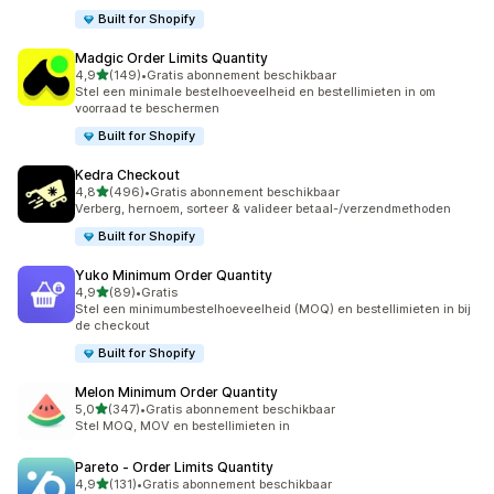
Built for Shopify
Madgic Order Limits Quantity
van 5 sterren
4,9
(149)
•
Gratis abonnement beschikbaar
149 recensies in totaal
Stel een minimale bestelhoeveelheid en bestellimieten in om
voorraad te beschermen
Built for Shopify
Kedra Checkout
van 5 sterren
4,8
(496)
•
Gratis abonnement beschikbaar
496 recensies in totaal
Verberg, hernoem, sorteer & valideer betaal-/verzendmethoden
Built for Shopify
Yuko Minimum Order Quantity
van 5 sterren
4,9
(89)
•
Gratis
89 recensies in totaal
Stel een minimumbestelhoeveelheid (MOQ) en bestellimieten in bij
de checkout
Built for Shopify
Melon Minimum Order Quantity
van 5 sterren
5,0
(347)
•
Gratis abonnement beschikbaar
347 recensies in totaal
Stel MOQ, MOV en bestellimieten in
Pareto ‑ Order Limits Quantity
van 5 sterren
4,9
(131)
•
Gratis abonnement beschikbaar
131 recensies in totaal