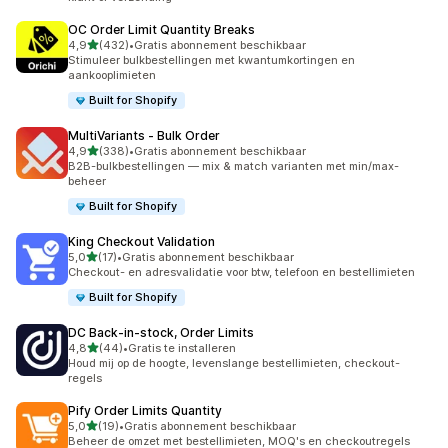
OC Order Limit Quantity Breaks
van 5 sterren
4,9
(432)
•
Gratis abonnement beschikbaar
432 recensies in totaal
Stimuleer bulkbestellingen met kwantumkortingen en
aankooplimieten
Built for Shopify
MultiVariants ‑ Bulk Order
van 5 sterren
4,9
(338)
•
Gratis abonnement beschikbaar
338 recensies in totaal
B2B-bulkbestellingen — mix & match varianten met min/max-
beheer
Built for Shopify
King Checkout Validation
van 5 sterren
5,0
(17)
•
Gratis abonnement beschikbaar
17 recensies in totaal
Checkout- en adresvalidatie voor btw, telefoon en bestellimieten
Built for Shopify
DC Back‑in‑stock, Order Limits
van 5 sterren
4,8
(44)
•
Gratis te installeren
44 recensies in totaal
Houd mij op de hoogte, levenslange bestellimieten, checkout-
regels
Pify Order Limits Quantity
van 5 sterren
5,0
(19)
•
Gratis abonnement beschikbaar
19 recensies in totaal
Beheer de omzet met bestellimieten, MOQ's en checkoutregels