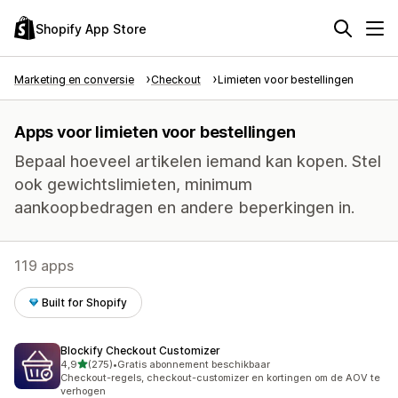
Shopify App Store
Marketing en conversie
Checkout
Limieten voor bestellingen
Apps voor limieten voor bestellingen
Bepaal hoeveel artikelen iemand kan kopen. Stel
ook gewichtslimieten, minimum
aankoopbedragen en andere beperkingen in.
119 apps
Built for Shopify
Blockify Checkout Customizer
van 5 sterren
4,9
(275)
•
Gratis abonnement beschikbaar
275 recensies in totaal
Checkout-regels, checkout-customizer en kortingen om de AOV te
verhogen