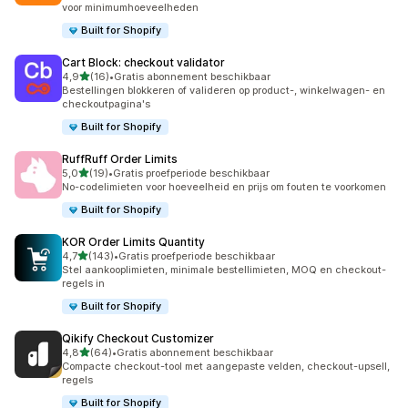
voor minimumhoeveelheden
Built for Shopify
Cart Block: checkout validator
van 5 sterren
4,9
(16)
•
Gratis abonnement beschikbaar
16 recensies in totaal
Bestellingen blokkeren of valideren op product-, winkelwagen- en
checkoutpagina's
Built for Shopify
RuffRuff Order Limits
van 5 sterren
5,0
(19)
•
Gratis proefperiode beschikbaar
19 recensies in totaal
No-codelimieten voor hoeveelheid en prijs om fouten te voorkomen
Built for Shopify
KOR Order Limits Quantity
van 5 sterren
4,7
(143)
•
Gratis proefperiode beschikbaar
143 recensies in totaal
Stel aankooplimieten, minimale bestellimieten, MOQ en checkout-
regels in
Built for Shopify
Qikify Checkout Customizer
van 5 sterren
4,8
(64)
•
Gratis abonnement beschikbaar
64 recensies in totaal
Compacte checkout-tool met aangepaste velden, checkout-upsell,
regels
Built for Shopify