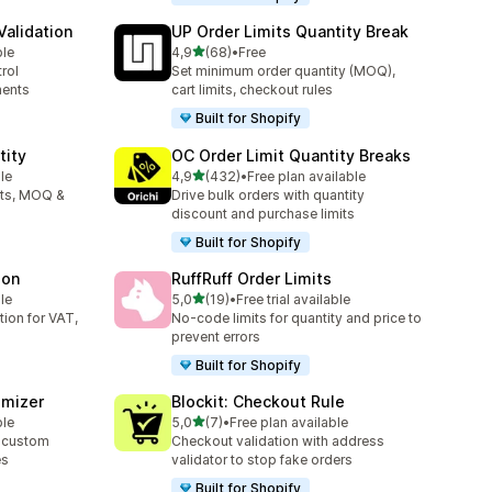
alidation
UP Order Limits Quantity Break
na 5 gwiazdek
ble
4,9
(68)
•
Free
Łączna liczba recenzji: 68
rol
Set minimum order quantity (MOQ),
ments
cart limits, checkout rules
Built for Shopify
tity
OC Order Limit Quantity Breaks
na 5 gwiazdek
le
4,9
(432)
•
Free plan available
Łączna liczba recenzji: 432
its, MOQ &
Drive bulk orders with quantity
discount and purchase limits
Built for Shopify
ion
RuffRuff Order Limits
na 5 gwiazdek
le
5,0
(19)
•
Free trial available
Łączna liczba recenzji: 19
ion for VAT,
No‑code limits for quantity and price to
prevent errors
Built for Shopify
omizer
Blockit: Checkout Rule
na 5 gwiazdek
ble
5,0
(7)
•
Free plan available
Łączna liczba recenzji: 7
 custom
Checkout validation with address
es
validator to stop fake orders
Built for Shopify