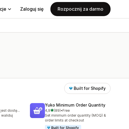
cje
Zaloguj się
Rozpocznij za darmo
Built for Shopify
Yuko Minimum Order Quantity
na 5 gwiazdek
Bezpłatny plan jest dostępny
4,9
(89)
•
Free
6
Łączna liczba recenzji: 89
i waliduj
Set minimum order quantity (MOQ) &
order limits at checkout
Built for Shopify