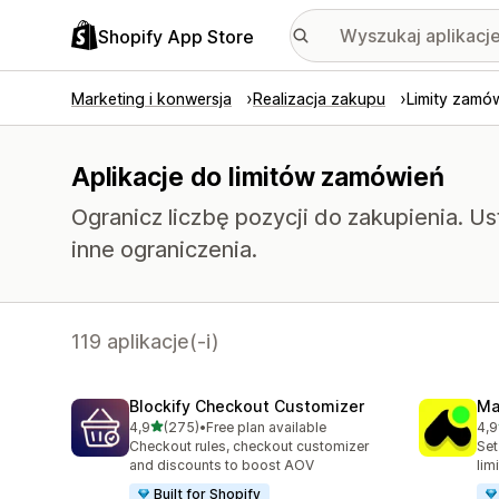
Shopify App Store
Marketing i konwersja
Realizacja zakupu
Limity zamó
Aplikacje do limitów zamówień
Ogranicz liczbę pozycji do zakupienia. U
inne ograniczenia.
119 aplikacje(-i)
Blockify Checkout Customizer
Ma
na 5 gwiazdek
4,9
(275)
•
Free plan available
4,9
Łączna liczba recenzji: 275
Łąc
Checkout rules, checkout customizer
Set
and discounts to boost AOV
lim
Built for Shopify