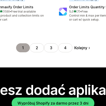
nmaxify Order Limits
Order Limits Quantity
na 5 gwiazdek
na 5 gwiazdek
(159)
•
Free trial available
5,0
(7)
•
Free
zna liczba recenzji: 159
Łączna liczba recenzji: 7
 product and collection limits on
Control min & max per item,
r cart
or cart w/ quick setup.
Kolejny
1
2
3
4
esz dodać aplika
Wypróbuj Shopify za darmo przez 3 dni