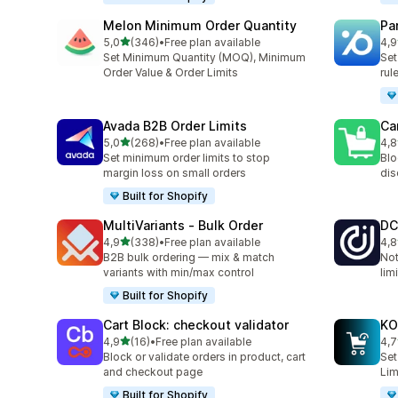
Melon Minimum Order Quantity
Pa
na 5 gwiazdek
5,0
(346)
•
Free plan available
4,9
Łączna liczba recenzji: 346
Łąc
Set Minimum Quantity (MOQ), Minimum
Set
Order Value & Order Limits
rul
Avada B2B Order Limits
Ca
na 5 gwiazdek
5,0
(268)
•
Free plan available
4,8
Łączna liczba recenzji: 268
Łąc
Set minimum order limits to stop
Blo
margin loss on small orders
dis
Built for Shopify
MultiVariants ‑ Bulk Order
DC
na 5 gwiazdek
4,9
(338)
•
Free plan available
4,8
Łączna liczba recenzji: 338
Łąc
B2B bulk ordering — mix & match
Not
variants with min/max control
lim
Built for Shopify
Cart Block: checkout validator
KO
na 5 gwiazdek
4,9
(16)
•
Free plan available
4,7
Łączna liczba recenzji: 16
Łąc
Block or validate orders in product, cart
Set
and checkout page
Lim
Built for Shopify