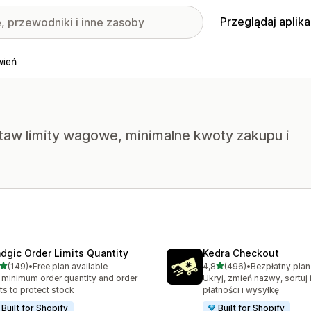
Przeglądaj aplika
wień
staw limity wagowe, minimalne kwoty zakupu i
dgic Order Limits Quantity
Kedra Checkout
na 5 gwiazdek
na 5 gwiazdek
(149)
•
Free plan available
4,8
(496)
•
zna liczba recenzji: 149
Łączna liczba recenzji: 49
 minimum order quantity and order
Ukryj, zmień nazwy, sortuj 
its to protect stock
płatności i wysyłkę
Built for Shopify
Built for Shopify