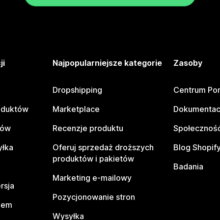
ji
Najpopularniejsze kategorie
Zasoby
Dropshipping
Centrum Po
oduktów
Marketplace
Dokumentac
tów
Recenzje produktu
Społeczność
yłka
Oferuj sprzedaż droższych
Blog Shopif
produktów i pakietów
Badania
Marketing e-mailowy
rsja
Pozycjonowanie stron
pem
Wysyłka