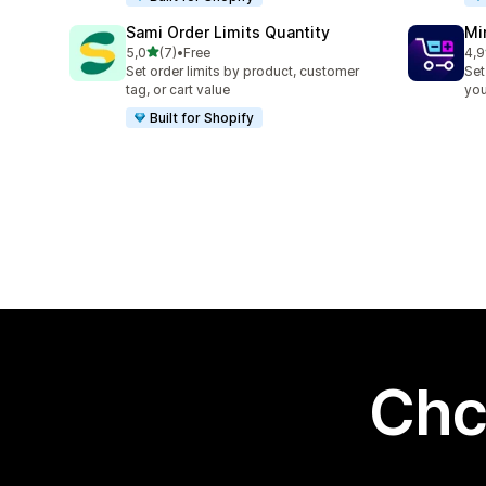
Sami Order Limits Quantity
Mi
na 5 gwiazdek
5,0
(7)
•
Free
4,9
Łączna liczba recenzji: 7
Łąc
Set order limits by product, customer
Set
tag, or cart value
you
Built for Shopify
Chc