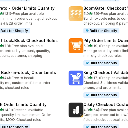
reto ‑ Order Limits Quantity
BoomGate: Checkout V
na 5 gwiazdek
na 5 gwiazdek
(131)
•
Free plan available
5,0
(39)
•
Free plan availa
zna liczba recenzji: 131
Łączna liczba recenzji: 39
 minimum order quantity, checkout
Build no-code rules to cont
es & B2B order limits
checkout, shipping & pay
Built for Shopify
Built for Shopify
rt Lock:Block Checkout Rules
Pify Order Limits Quan
na 5 gwiazdek
na 5 gwiazdek
(78)
•
Free plan available
5,0
(19)
•
Free plan availab
zna liczba recenzji: 78
Łączna liczba recenzji: 19
ck orders by amount, quantity,
Manage sales by order lim
count, customer, shipping
min. qty checkout rules
Built for Shopify
 Back‑in‑stock, Order Limits
King Checkout Validat
na 5 gwiazdek
na 5 gwiazdek
(44)
•
Free to install
5,0
(17)
•
Free plan availab
zna liczba recenzji: 44
Łączna liczba recenzji: 17
ify me, customer lifetime order
Checkout & address validat
its, checkout rules
phone, and order limits
Built for Shopify
R Order Limits Quantity
Qikify Checkout Cust
na 5 gwiazdek
na 5 gwiazdek
(143)
•
Free trial available
4,8
(64)
•
Free plan availa
zna liczba recenzji: 143
Łączna liczba recenzji: 64
 quantity limits, minimum Order
Compact checkout tool w/
its, MOQ, Checkout rules
fields, checkout upsell, rul
Built for Shopify
Built for Shopify