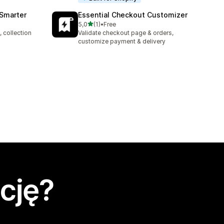
 Smarter
Essential Checkout Customizer
na 5 gwiazdek
5,0
(1)
•
Free
Łączna liczba recenzji: 1
 collection
Validate checkout page & orders,
customize payment & delivery
cję?