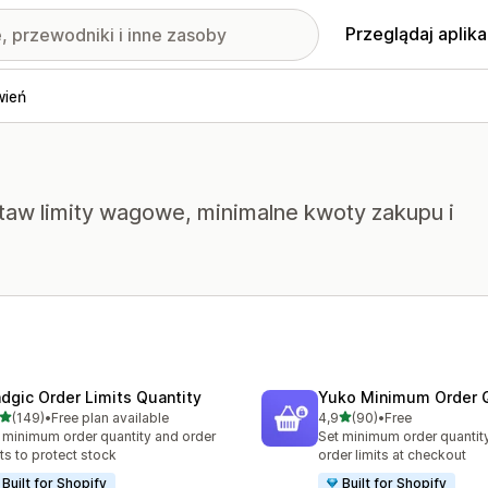
Przeglądaj aplika
wień
staw limity wagowe, minimalne kwoty zakupu i
dgic Order Limits Quantity
Yuko Minimum Order Q
na 5 gwiazdek
na 5 gwiazdek
(149)
•
Free plan available
4,9
(90)
•
Free
zna liczba recenzji: 149
Łączna liczba recenzji: 90
 minimum order quantity and order
Set minimum order quantit
its to protect stock
order limits at checkout
Built for Shopify
Built for Shopify