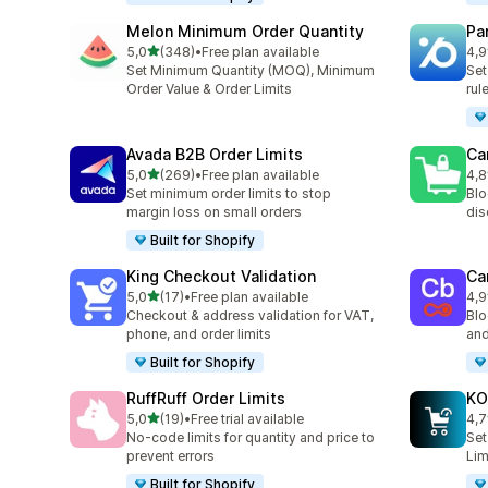
Melon Minimum Order Quantity
Pa
na 5 gwiazdek
5,0
(348)
•
Free plan available
4,9
Łączna liczba recenzji: 348
Łąc
Set Minimum Quantity (MOQ), Minimum
Set
Order Value & Order Limits
rul
Avada B2B Order Limits
Ca
na 5 gwiazdek
5,0
(269)
•
Free plan available
4,8
Łączna liczba recenzji: 269
Łąc
Set minimum order limits to stop
Blo
margin loss on small orders
dis
Built for Shopify
King Checkout Validation
Ca
na 5 gwiazdek
5,0
(17)
•
Free plan available
4,9
Łączna liczba recenzji: 17
Łąc
Checkout & address validation for VAT,
Blo
phone, and order limits
and
Built for Shopify
RuffRuff Order Limits
KO
na 5 gwiazdek
5,0
(19)
•
Free trial available
4,7
Łączna liczba recenzji: 19
Łąc
No‑code limits for quantity and price to
Set
prevent errors
Lim
Built for Shopify