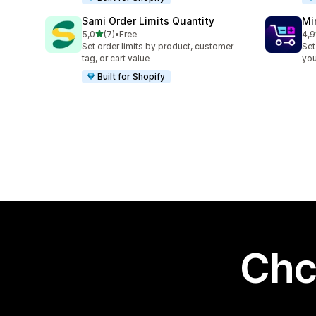
Sami Order Limits Quantity
Mi
na 5 gwiazdek
5,0
(7)
•
Free
4,9
Łączna liczba recenzji: 7
Łąc
Set order limits by product, customer
Set
tag, or cart value
you
Built for Shopify
Chc