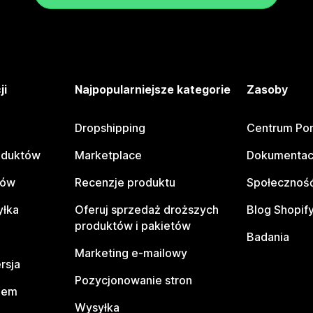
ji
Najpopularniejsze kategorie
Zasoby
Dropshipping
Centrum Po
oduktów
Marketplace
Dokumentac
tów
Recenzje produktu
Społeczność
yłka
Oferuj sprzedaż droższych
Blog Shopif
produktów i pakietów
Badania
Marketing e-mailowy
rsja
Pozycjonowanie stron
pem
Wysyłka