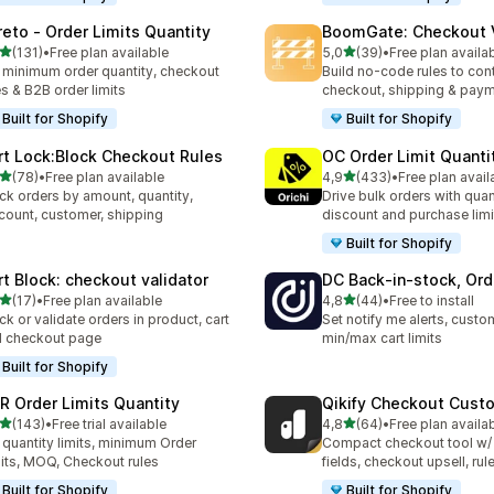
reto ‑ Order Limits Quantity
BoomGate: Checkout V
na 5 gwiazdek
na 5 gwiazdek
(131)
•
Free plan available
5,0
(39)
•
Free plan availa
zna liczba recenzji: 131
Łączna liczba recenzji: 39
 minimum order quantity, checkout
Build no-code rules to cont
es & B2B order limits
checkout, shipping & pay
Built for Shopify
Built for Shopify
rt Lock:Block Checkout Rules
OC Order Limit Quanti
na 5 gwiazdek
na 5 gwiazdek
(78)
•
Free plan available
4,9
(433)
•
Free plan avail
zna liczba recenzji: 78
Łączna liczba recenzji: 43
ck orders by amount, quantity,
Drive bulk orders with quan
count, customer, shipping
discount and purchase limi
Built for Shopify
rt Block: checkout validator
DC Back‑in‑stock, Ord
na 5 gwiazdek
na 5 gwiazdek
(17)
•
Free plan available
4,8
(44)
•
Free to install
zna liczba recenzji: 17
Łączna liczba recenzji: 44
ck or validate orders in product, cart
Set notify me alerts, custom
 checkout page
min/max cart limits
Built for Shopify
R Order Limits Quantity
Qikify Checkout Cust
na 5 gwiazdek
na 5 gwiazdek
(143)
•
Free trial available
4,8
(64)
•
Free plan availa
zna liczba recenzji: 143
Łączna liczba recenzji: 64
 quantity limits, minimum Order
Compact checkout tool w/
its, MOQ, Checkout rules
fields, checkout upsell, rul
Built for Shopify
Built for Shopify