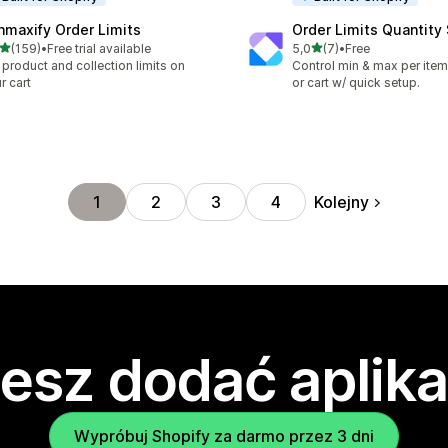
nmaxify Order Limits
Order Limits Quantity
na 5 gwiazdek
na 5 gwiazdek
(159)
•
Free trial available
5,0
(7)
•
Free
zna liczba recenzji: 159
Łączna liczba recenzji: 7
 product and collection limits on
Control min & max per item,
r cart
or cart w/ quick setup.
Kolejny
1
2
3
4
esz dodać aplika
Wypróbuj Shopify za darmo przez 3 dni