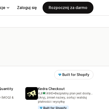
cje
Zaloguj się
Rozpocznij za darmo
Built for Shopify
uantity
Kedra Checkout
na 5 gwiazdek
4,8
(496)
•
Bezpłatny plan jest dostępny
Łączna liczba recenzji: 496
y (MOQ) &
Ukryj, zmień nazwy, sortuj i waliduj
płatności i wysyłkę
Built for Shopify