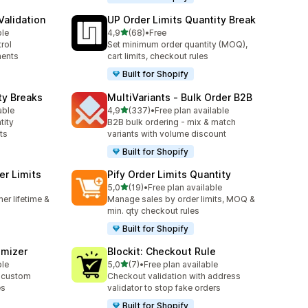
alidation
UP Order Limits Quantity Break
na 5 gwiazdek
ble
4,9
(68)
•
Free
Łączna liczba recenzji: 68
rol
Set minimum order quantity (MOQ),
ments
cart limits, checkout rules
Built for Shopify
ty Breaks
MultiVariants ‑ Bulk Order B2B
na 5 gwiazdek
able
4,9
(337)
•
Free plan available
3
Łączna liczba recenzji: 337
tity
B2B bulk ordering - mix & match
ts
variants with volume discount
Built for Shopify
er Limits
Pify Order Limits Quantity
na 5 gwiazdek
5,0
(19)
•
Free plan available
Łączna liczba recenzji: 19
er lifetime &
Manage sales by order limits, MOQ &
min. qty checkout rules
Built for Shopify
omizer
Blockit: Checkout Rule
na 5 gwiazdek
ble
5,0
(7)
•
Free plan available
Łączna liczba recenzji: 7
 custom
Checkout validation with address
es
validator to stop fake orders
Built for Shopify