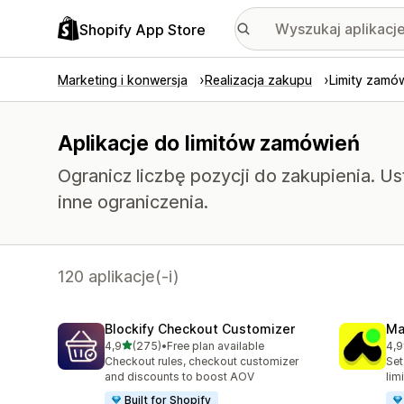
Shopify App Store
Marketing i konwersja
Realizacja zakupu
Limity zamó
Aplikacje do limitów zamówień
Ogranicz liczbę pozycji do zakupienia. U
inne ograniczenia.
120 aplikacje(-i)
Blockify Checkout Customizer
Ma
na 5 gwiazdek
4,9
(275)
•
Free plan available
4,9
Łączna liczba recenzji: 275
Łąc
Checkout rules, checkout customizer
Set
and discounts to boost AOV
lim
Built for Shopify