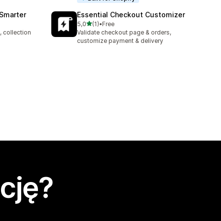
 Smarter
Essential Checkout Customizer
na 5 gwiazdek
5,0
(1)
•
Free
Łączna liczba recenzji: 1
 collection
Validate checkout page & orders,
customize payment & delivery
cję?