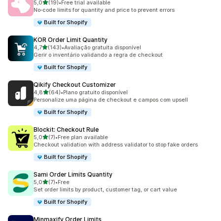
de 5 estrelas
5,0
(19)
•
Free trial available
19 total de avaliações
No‑code limits for quantity and price to prevent errors
Built for Shopify
KOR Order Limit Quantity
de 5 estrelas
4,7
(143)
•
Avaliação gratuita disponível
143 total de avaliações
Gerir o inventário validando a regra de checkout
Built for Shopify
Qikify Checkout Customizer
de 5 estrelas
4,8
(64)
•
Plano gratuito disponível
64 total de avaliações
Personalize uma página de checkout e campos com upsell
Built for Shopify
Blockit: Checkout Rule
de 5 estrelas
5,0
(7)
•
Free plan available
7 total de avaliações
Checkout validation with address validator to stop fake orders
Built for Shopify
Sami Order Limits Quantity
de 5 estrelas
5,0
(7)
•
Free
7 total de avaliações
Set order limits by product, customer tag, or cart value
Built for Shopify
Minmaxify Order Limits