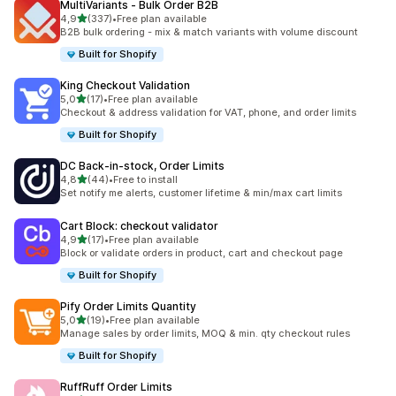
MultiVariants ‑ Bulk Order B2B
de 5 estrelas
4,9
(337)
•
Free plan available
337 total de avaliações
B2B bulk ordering - mix & match variants with volume discount
Built for Shopify
King Checkout Validation
de 5 estrelas
5,0
(17)
•
Free plan available
17 total de avaliações
Checkout & address validation for VAT, phone, and order limits
Built for Shopify
DC Back‑in‑stock, Order Limits
de 5 estrelas
4,8
(44)
•
Free to install
44 total de avaliações
Set notify me alerts, customer lifetime & min/max cart limits
Cart Block: checkout validator
de 5 estrelas
4,9
(17)
•
Free plan available
17 total de avaliações
Block or validate orders in product, cart and checkout page
Built for Shopify
Pify Order Limits Quantity
de 5 estrelas
5,0
(19)
•
Free plan available
19 total de avaliações
Manage sales by order limits, MOQ & min. qty checkout rules
Built for Shopify
RuffRuff Order Limits