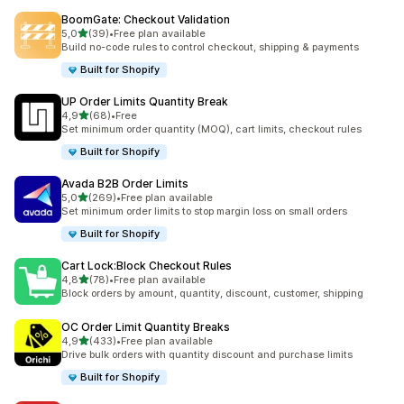
BoomGate: Checkout Validation
de 5 estrelas
5,0
(39)
•
Free plan available
39 total de avaliações
Build no-code rules to control checkout, shipping & payments
Built for Shopify
UP Order Limits Quantity Break
de 5 estrelas
4,9
(68)
•
Free
68 total de avaliações
Set minimum order quantity (MOQ), cart limits, checkout rules
Built for Shopify
Avada B2B Order Limits
de 5 estrelas
5,0
(269)
•
Free plan available
269 total de avaliações
Set minimum order limits to stop margin loss on small orders
Built for Shopify
Cart Lock:Block Checkout Rules
de 5 estrelas
4,8
(78)
•
Free plan available
78 total de avaliações
Block orders by amount, quantity, discount, customer, shipping
OC Order Limit Quantity Breaks
de 5 estrelas
4,9
(433)
•
Free plan available
433 total de avaliações
Drive bulk orders with quantity discount and purchase limits
Built for Shopify