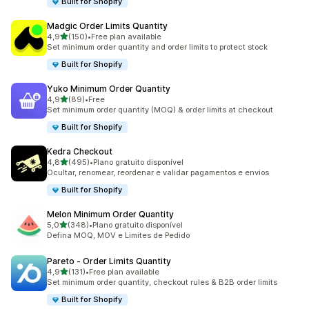
Built for Shopify
Madgic Order Limits Quantity
de 5 estrelas
4,9
(150)
•
Free plan available
150 total de avaliações
Set minimum order quantity and order limits to protect stock
Built for Shopify
Yuko Minimum Order Quantity
de 5 estrelas
4,9
(89)
•
Free
89 total de avaliações
Set minimum order quantity (MOQ) & order limits at checkout
Built for Shopify
Kedra Checkout
de 5 estrelas
4,8
(495)
•
Plano gratuito disponível
495 total de avaliações
Ocultar, renomear, reordenar e validar pagamentos e envios
Built for Shopify
Melon Minimum Order Quantity
de 5 estrelas
5,0
(348)
•
Plano gratuito disponível
348 total de avaliações
Defina MOQ, MOV e Limites de Pedido
Pareto ‑ Order Limits Quantity
de 5 estrelas
4,9
(131)
•
Free plan available
131 total de avaliações
Set minimum order quantity, checkout rules & B2B order limits
Built for Shopify