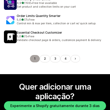
de 5 estrelas
4,9
(159)
•
Free trial available
159 total de avaliações
Set product and collection limits on your cart
Order Limits Quantity Smarter
de 5 estrelas
5,0
(7)
•
Free
7 total de avaliações
Control min & max per item, collection or cart w/ quick setup.
Essential Checkout Customizer
de 5 estrelas
5,0
(1)
•
Free
1 total de avaliações
Validate checkout page & orders, customize payment & delivery
1
2
3
4
Quer adicionar uma
aplicação?
Experimente a Shopify gratuitamente durante 3 dias