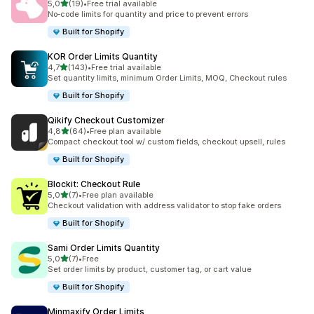
5 yıldız üzerinden
5,0
(19)
•
Free trial available
toplam 19 değerlendirme
No‑code limits for quantity and price to prevent errors
Built for Shopify
KOR Order Limits Quantity
5 yıldız üzerinden
4,7
(143)
•
Free trial available
toplam 143 değerlendirme
Set quantity limits, minimum Order Limits, MOQ, Checkout rules
Built for Shopify
Qikify Checkout Customizer
5 yıldız üzerinden
4,8
(64)
•
Free plan available
toplam 64 değerlendirme
Compact checkout tool w/ custom fields, checkout upsell, rules
Built for Shopify
Blockit: Checkout Rule
5 yıldız üzerinden
5,0
(7)
•
Free plan available
toplam 7 değerlendirme
Checkout validation with address validator to stop fake orders
Built for Shopify
Sami Order Limits Quantity
5 yıldız üzerinden
5,0
(7)
•
Free
toplam 7 değerlendirme
Set order limits by product, customer tag, or cart value
Built for Shopify
Minmaxify Order Limits