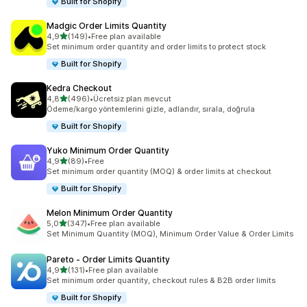
Built for Shopify
Madgic Order Limits Quantity
5 yıldız üzerinden
4,9
(149)
•
Free plan available
toplam 149 değerlendirme
Set minimum order quantity and order limits to protect stock
Built for Shopify
Kedra Checkout
5 yıldız üzerinden
4,8
(496)
•
Ücretsiz plan mevcut
toplam 496 değerlendirme
Ödeme/kargo yöntemlerini gizle, adlandır, sırala, doğrula
Built for Shopify
Yuko Minimum Order Quantity
5 yıldız üzerinden
4,9
(89)
•
Free
toplam 89 değerlendirme
Set minimum order quantity (MOQ) & order limits at checkout
Built for Shopify
Melon Minimum Order Quantity
5 yıldız üzerinden
5,0
(347)
•
Free plan available
toplam 347 değerlendirme
Set Minimum Quantity (MOQ), Minimum Order Value & Order Limits
Pareto ‑ Order Limits Quantity
5 yıldız üzerinden
4,9
(131)
•
Free plan available
toplam 131 değerlendirme
Set minimum order quantity, checkout rules & B2B order limits
Built for Shopify