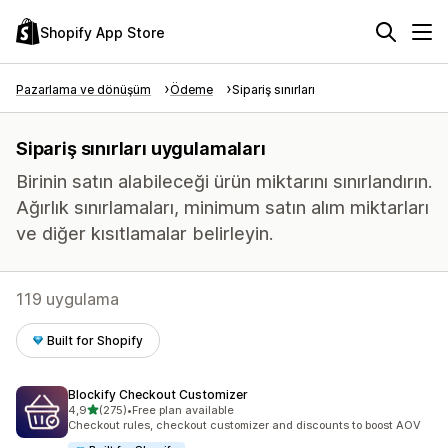
Shopify App Store
Pazarlama ve dönüşüm
Ödeme
Sipariş sınırları
Sipariş sınırları uygulamaları
Birinin satın alabileceği ürün miktarını sınırlandırın.
Ağırlık sınırlamaları, minimum satın alım miktarları
ve diğer kısıtlamalar belirleyin.
119 uygulama
Built for Shopify
Blockify Checkout Customizer
5 yıldız üzerinden
4,9
(275)
•
Free plan available
toplam 275 değerlendirme
Checkout rules, checkout customizer and discounts to boost AOV