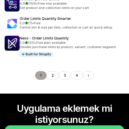
5 yıldız üzerinden
4,9
(159)
•
Free trial available
toplam 159 değerlendirme
Set product and collection limits on your cart
Order Limits Quantity Smarter
5 yıldız üzerinden
5,0
(7)
•
Free
toplam 7 değerlendirme
Control min & max per item, collection or cart w/ quick setup.
Nexo ‑ Order Limits Quantity
5 yıldız üzerinden
5,0
(20)
•
Free plan available
toplam 20 değerlendirme
Flexible purchase limits by product, variant, customer segment
Built for Shopify
1
2
3
4
Uygulama eklemek mi
istiyorsunuz?