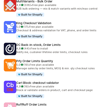
MultiVariants ‑ Bulk Order
5 yıldız üzerinden
4,9
(338)
•
Free plan available
toplam 338 değerlendirme
B2B bulk ordering — mix & match variants with min/max control
Built for Shopify
King Checkout Validation
5 yıldız üzerinden
5,0
(17)
•
Free plan available
toplam 17 değerlendirme
Checkout & address validation for VAT, phone, and order limits
Built for Shopify
DC Back‑in‑stock, Order Limits
5 yıldız üzerinden
4,8
(44)
•
Free to install
toplam 44 değerlendirme
Notify me, customer lifetime order limits, checkout rules
Pify Order Limits Quantity
5 yıldız üzerinden
5,0
(19)
•
Free plan available
toplam 19 değerlendirme
Manage sales by order limits, MOQ & min. qty checkout rules
Built for Shopify
Cart Block: checkout validator
5 yıldız üzerinden
4,9
(16)
•
Free plan available
toplam 16 değerlendirme
Block or validate orders in product, cart and checkout page
Built for Shopify
RuffRuff Order Limits