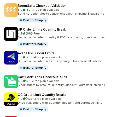
BoomGate: Checkout Validation
5 yıldız üzerinden
5,0
(39)
•
Free plan available
toplam 39 değerlendirme
Build no-code rules to control checkout, shipping & payments
Built for Shopify
UP Order Limits Quantity Break
5 yıldız üzerinden
4,9
(68)
•
Free
toplam 68 değerlendirme
Set minimum order quantity (MOQ), cart limits, checkout rules
Built for Shopify
Avada B2B Order Limits
5 yıldız üzerinden
5,0
(268)
•
Free plan available
toplam 268 değerlendirme
Set minimum order limits to stop margin loss on small orders
Built for Shopify
Cart Lock:Block Checkout Rules
5 yıldız üzerinden
4,8
(78)
•
Free plan available
toplam 78 değerlendirme
Block orders by amount, quantity, discount, customer, shipping
OC Order Limit Quantity Breaks
5 yıldız üzerinden
4,9
(433)
•
Free plan available
toplam 433 değerlendirme
Drive bulk orders with quantity discount and purchase limits
Built for Shopify