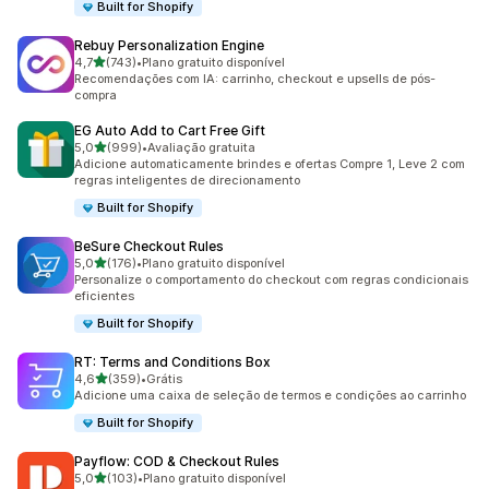
Built for Shopify
Rebuy Personalization Engine
de 5 estrelas
4,7
(743)
•
Plano gratuito disponível
743 avaliações ao todo
Recomendações com IA: carrinho, checkout e upsells de pós-
compra
EG Auto Add to Cart Free Gift
de 5 estrelas
5,0
(999)
•
Avaliação gratuita
999 avaliações ao todo
Adicione automaticamente brindes e ofertas Compre 1, Leve 2 com
regras inteligentes de direcionamento
Built for Shopify
BeSure Checkout Rules
de 5 estrelas
5,0
(176)
•
Plano gratuito disponível
176 avaliações ao todo
Personalize o comportamento do checkout com regras condicionais
eficientes
Built for Shopify
RT: Terms and Conditions Box
de 5 estrelas
4,6
(359)
•
Grátis
359 avaliações ao todo
Adicione uma caixa de seleção de termos e condições ao carrinho
Built for Shopify
Payflow: COD & Checkout Rules
de 5 estrelas
5,0
(103)
•
Plano gratuito disponível
103 avaliações ao todo