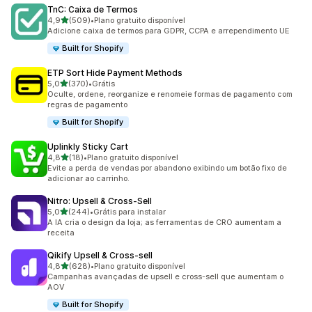
TnC: Caixa de Termos
de 5 estrelas
4,9
(509)
•
Plano gratuito disponível
509 avaliações ao todo
Adicione caixa de termos para GDPR, CCPA e arrependimento UE
Built for Shopify
ETP Sort Hide Payment Methods
de 5 estrelas
5,0
(370)
•
Grátis
370 avaliações ao todo
Oculte, ordene, reorganize e renomeie formas de pagamento com
regras de pagamento
Built for Shopify
Uplinkly Sticky Cart
de 5 estrelas
4,8
(18)
•
Plano gratuito disponível
18 avaliações ao todo
Evite a perda de vendas por abandono exibindo um botão fixo de
adicionar ao carrinho.
Nitro: Upsell & Cross‑Sell
de 5 estrelas
5,0
(244)
•
Grátis para instalar
244 avaliações ao todo
A IA cria o design da loja; as ferramentas de CRO aumentam a
receita
Qikify Upsell & Cross‑sell
de 5 estrelas
4,8
(628)
•
Plano gratuito disponível
628 avaliações ao todo
Campanhas avançadas de upsell e cross-sell que aumentam o
AOV
Built for Shopify