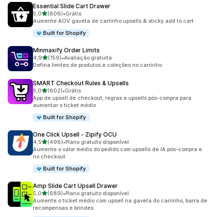
Essential Slide Cart Drawer
de 5 estrelas
5,0
(806)
•
Grátis
806 avaliações ao todo
Aumente AOV gaveta de carrinho upsells & sticky add to cart
Built for Shopify
Minmaxify Order Limits
de 5 estrelas
4,9
(159)
•
Avaliação gratuita
159 avaliações ao todo
Defina limites de produtos e coleções no carrinho
SMART Checkout Rules & Upsells
de 5 estrelas
5,0
(602)
•
Grátis
602 avaliações ao todo
App de upsell de checkout, regras e upsells pós-compra para
aumentar o ticket médio
Built for Shopify
One Click Upsell ‑ Zipify OCU
de 5 estrelas
4,5
(498)
•
Plano gratuito disponível
498 avaliações ao todo
Aumente o valor médio do pedido com upsells de IA pós-compra e
no checkout
Built for Shopify
Amp Slide Cart Upsell Drawer
de 5 estrelas
5,0
(689)
•
Plano gratuito disponível
689 avaliações ao todo
Aumente o ticket médio com upsell na gaveta do carrinho, barra de
recompensas e brindes