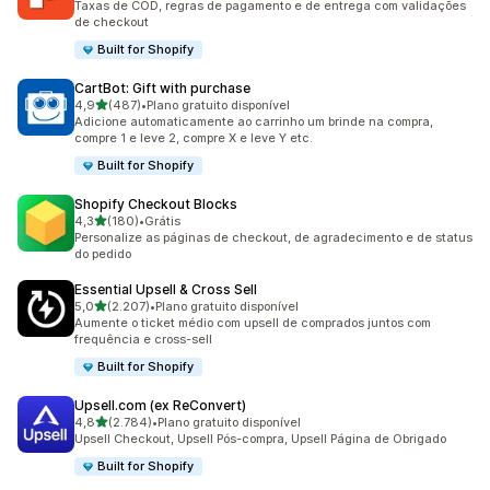
Taxas de COD, regras de pagamento e de entrega com validações
de checkout
Built for Shopify
CartBot: Gift with purchase
de 5 estrelas
4,9
(487)
•
Plano gratuito disponível
487 avaliações ao todo
Adicione automaticamente ao carrinho um brinde na compra,
compre 1 e leve 2, compre X e leve Y etc.
Built for Shopify
Shopify Checkout Blocks
de 5 estrelas
4,3
(180)
•
Grátis
180 avaliações ao todo
Personalize as páginas de checkout, de agradecimento e de status
do pedido
Essential Upsell & Cross Sell
de 5 estrelas
5,0
(2.207)
•
Plano gratuito disponível
2207 avaliações ao todo
Aumente o ticket médio com upsell de comprados juntos com
frequência e cross-sell
Built for Shopify
Upsell.com (ex ReConvert)
de 5 estrelas
4,8
(2.784)
•
Plano gratuito disponível
2784 avaliações ao todo
Upsell Checkout, Upsell Pós-compra, Upsell Página de Obrigado
Built for Shopify