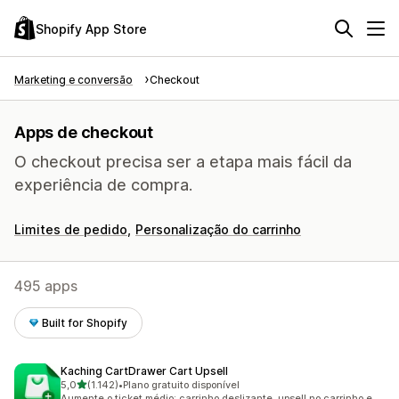
Shopify App Store
Marketing e conversão
Checkout
Apps de checkout
O checkout precisa ser a etapa mais fácil da
experiência de compra.
Limites de pedido
Personalização do carrinho
495 apps
Built for Shopify
Kaching CartDrawer Cart Upsell
de 5 estrelas
5,0
(1.142)
•
Plano gratuito disponível
1142 avaliações ao todo
Aumente o ticket médio: carrinho deslizante, upsell no carrinho e