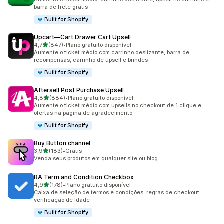
barra de frete grátis
Built for Shopify
Upcart—Cart Drawer Cart Upsell
de 5 estrelas
4,7
(847)
•
Plano gratuito disponível
847 avaliações ao todo
Aumente o ticket médio com carrinho deslizante, barra de
recompensas, carrinho de upsell e brindes
Built for Shopify
Aftersell Post Purchase Upsell
de 5 estrelas
4,8
(884)
•
Plano gratuito disponível
884 avaliações ao todo
Aumente o ticket médio com upsells no checkout de 1 clique e
ofertas na página de agradecimento
Built for Shopify
Buy Button channel
de 5 estrelas
3,9
(183)
•
Grátis
183 avaliações ao todo
Venda seus produtos em qualquer site ou blog.
RA Term and Condition Checkbox
de 5 estrelas
4,9
(178)
•
Plano gratuito disponível
178 avaliações ao todo
Caixa de seleção de termos e condições, regras de checkout,
verificação de idade
Built for Shopify