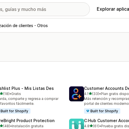
Explorar aplic
ización de clientes - Otros
shlist Plus ‑ Mis Listas Des
Customer Accounts D
de 5 estrellas
de 5 estrellas
(18)
•
Gratis
4.1
(33)
•
Plan gratis dispo
reseñas en total
33 reseñas en total
rda, comparte y regresa a comprar
Más retención y recompra
 favoritos fácilmente.
portal de clientes moderno
Built for Shopify
Built for Shopify
reBright Product Protection
C:Hub Customer Acco
de 5 estrellas
de 5 estrellas
(48)
•
Instalación gratuita
4.8
(61)
•
Prueba gratis di
reseñas en total
61 reseñas en total