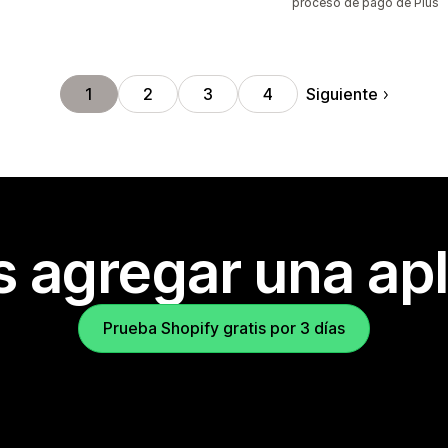
proceso de pago de Plus
Siguiente
1
2
3
4
s agregar una apl
Prueba Shopify gratis por 3 días