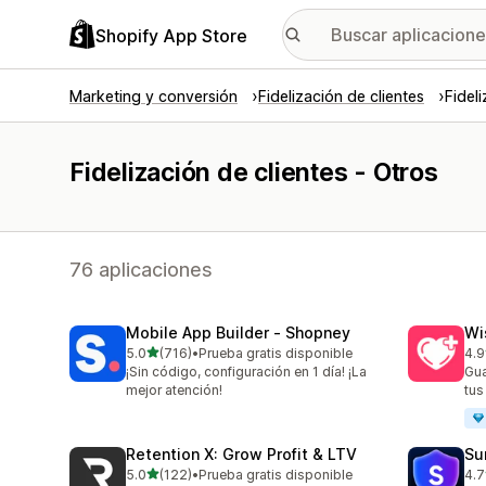
Shopify App Store
Marketing y conversión
Fidelización de clientes
Fidel
Fidelización de clientes - Otros
76 aplicaciones
Mobile App Builder ‑ Shopney
Wi
de 5 estrellas
5.0
(716)
•
Prueba gratis disponible
4.9
716 reseñas en total
18 
¡Sin código, configuración en 1 día! ¡La
Gua
mejor atención!
tus
Retention X: Grow Profit & LTV
Su
de 5 estrellas
5.0
(122)
•
Prueba gratis disponible
4.7
122 reseñas en total
48 