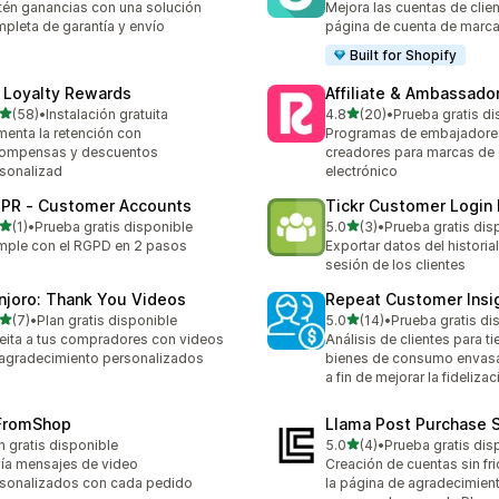
én ganancias con una solución
Mejora las cuentas de clie
pleta de garantía y envío
página de cuenta de marca
Built for Shopify
 Loyalty Rewards
Affiliate & Ambassador
de 5 estrellas
de 5 estrellas
(58)
•
Instalación gratuita
4.8
(20)
•
Prueba gratis di
reseñas en total
20 reseñas en total
enta la retención con
Programas de embajadores,
compensas y descuentos
creadores para marcas de
sonalizad
electrónico
PR ‑ Customer Accounts
Tickr Customer Login 
de 5 estrellas
de 5 estrellas
(1)
•
Prueba gratis disponible
5.0
(3)
•
Prueba gratis dis
eseñas en total
3 reseñas en total
ple con el RGPD en 2 pasos
Exportar datos del historial
sesión de los clientes
njoro: Thank You Videos
Repeat Customer Insi
de 5 estrellas
de 5 estrellas
(7)
•
Plan gratis disponible
5.0
(14)
•
Prueba gratis di
eseñas en total
14 reseñas en total
eita a tus compradores con videos
Análisis de clientes para t
agradecimiento personalizados
bienes de consumo envas
a fin de mejorar la fidelizac
FromShop
Llama Post Purchase 
de 5 estrellas
n gratis disponible
5.0
(4)
•
Prueba gratis dis
4 reseñas en total
ía mensajes de video
Creación de cuentas sin fr
sonalizados con cada pedido
la página de agradecimient