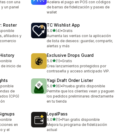
ntes con una
Acelera el pago en POS con códigos
 y un panel
de barras de fidelización y pases de
wallet
: Roster
TC Wishlist App
de 5 estrellas
sponible
5.0
(4)
•
Gratis
4 reseñas en total
 afiliados y
Aumenta las ventas con la aplicación
 comercio
de lista de deseos: guardar, compartir,
alertas y más
History
Exclusive Drops Guard
de 5 estrellas
ponible
5.0
(1)
•
Gratis
1 reseñas en total
 de inicio de
Crea lanzamientos protegidos por
contraseña y acceso anticipado VIP.
ghts
Yagi Draft Order Lister
de 5 estrellas
sponible
5.0
(6)
•
Prueba gratis disponible
6 reseñas en total
iendas de
Permite que los clientes vean y paguen
ados (CPG)
los pedidos preliminares directamente
ión
en tu tienda
Signups
LoyalPass
de 5 estrellas
ponible
5.0
(1)
•
Plan gratis disponible
1 reseñas en total
icciones en
Mejora tu programa de fidelización
o y el
actual