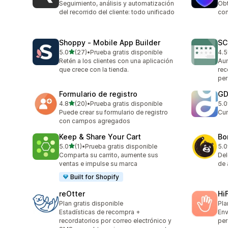
Seguimiento, análisis y automatización
Obt
del recorrido del cliente: todo unificado
com
Shoppy ‑ Mobile App Builder
SC
de 5 estrellas
5.0
(27)
•
Prueba gratis disponible
4.5
27 reseñas en total
58 
Retén a los clientes con una aplicación
Aum
que crece con la tienda.
re
per
Formulario de registro
GD
de 5 estrellas
4.8
(20)
•
Prueba gratis disponible
5.0
20 reseñas en total
1 r
Puede crear su formulario de registro
Cum
con campos agregados
Keep & Share Your Cart
Bo
de 5 estrellas
5.0
(1)
•
Prueba gratis disponible
5.0
1 reseñas en total
7 r
Comparta su carrito, aumente sus
Del
ventas e impulse su marca
de 
Built for Shopify
reOtter
Hi
Plan gratis disponible
Pla
Estadísticas de recompra +
Env
recordatorios por correo electrónico y
per