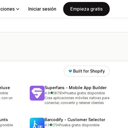
aciones
Iniciar sesión
Empieza gratis
Built for Shopify
eluxe
Superfans ‑ Mobile App Builder
de 5 estrellas
nible
4.9
(879)
•
Prueba gratis disponible
879 reseñas en total
s con un
Crea aplicaciones móviles nativas para
conectar, convertir y retener clientes
unts
Barcodify ‑ Customer Selector
de 5 estrellas
sponible
4.1
(7)
•
Prueba gratis disponible
7 reseñas en total