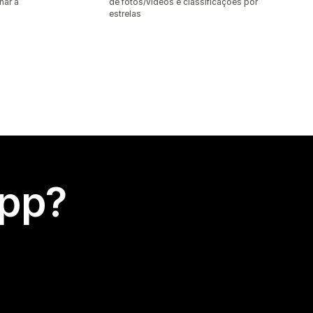
nar a
de fotos/vídeos e classificações por
estrelas
app?