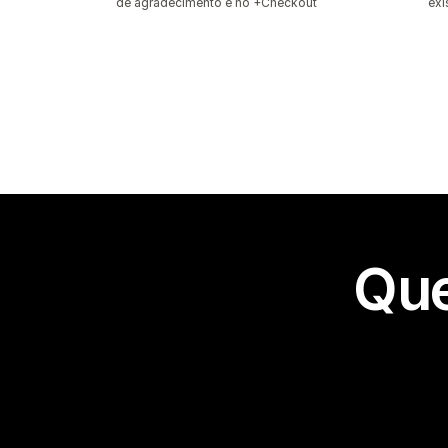
de agradecimento e no +Checkout
exi
Que