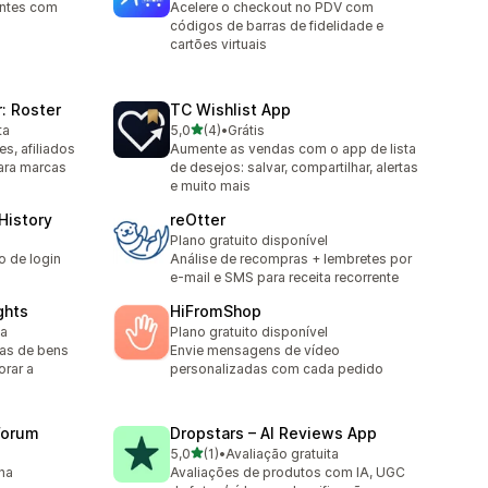
entes com
Acelere o checkout no PDV com
códigos de barras de fidelidade e
cartões virtuais
: Roster
TC Wishlist App
de 5 estrelas
ta
5,0
(4)
•
Grátis
4 avaliações ao todo
s, afiliados
Aumente as vendas com o app de lista
ara marcas
de desejos: salvar, compartilhar, alertas
e muito mais
History
reOtter
a
Plano gratuito disponível
o de login
Análise de recompras + lembretes por
e-mail e SMS para receita recorrente
ghts
HiFromShop
ta
Plano gratuito disponível
jas de bens
Envie mensagens de vídeo
rar a
personalizadas com cada pedido
Forum
Dropstars – AI Reviews App
de 5 estrelas
5,0
(1)
•
Avaliação gratuita
1 avaliações ao todo
na
Avaliações de produtos com IA, UGC