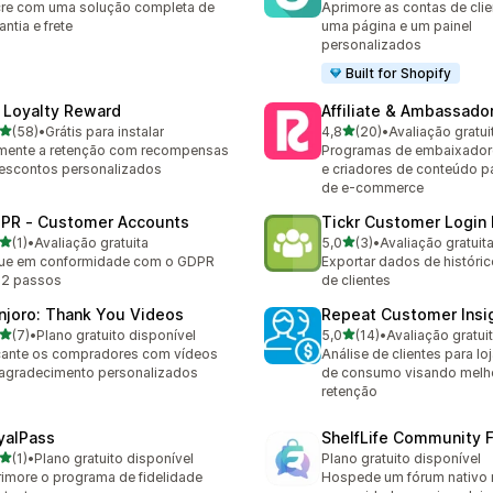
re com uma solução completa de
Aprimore as contas de cli
antia e frete
uma página e um painel
personalizados
Built for Shopify
 Loyalty Reward
Affiliate & Ambassador
de 5 estrelas
de 5 estrelas
(58)
•
Grátis para instalar
4,8
(20)
•
Avaliação gratui
avaliações ao todo
20 avaliações ao todo
mente a retenção com recompensas
Programas de embaixadore
escontos personalizados
e criadores de conteúdo p
de e-commerce
PR ‑ Customer Accounts
Tickr Customer Login 
de 5 estrelas
de 5 estrelas
(1)
•
Avaliação gratuita
5,0
(3)
•
Avaliação gratuit
valiações ao todo
3 avaliações ao todo
que em conformidade com o GDPR
Exportar dados de históric
 2 passos
de clientes
njoro: Thank You Videos
Repeat Customer Insi
de 5 estrelas
de 5 estrelas
(7)
•
Plano gratuito disponível
5,0
(14)
•
Avaliação gratui
valiações ao todo
14 avaliações ao todo
ante os compradores com vídeos
Análise de clientes para lo
agradecimento personalizados
de consumo visando melho
retenção
yalPass
ShelfLife Community 
de 5 estrelas
(1)
•
Plano gratuito disponível
Plano gratuito disponível
valiações ao todo
imore o programa de fidelidade
Hospede um fórum nativo 