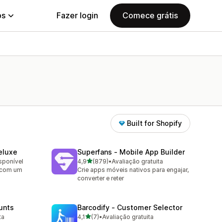
ps
Fazer login
Comece grátis
Built for Shopify
eluxe
Superfans ‑ Mobile App Builder
de 5 estrelas
isponível
4,9
(879)
•
Avaliação gratuita
879 avaliações ao todo
 com um
Crie apps móveis nativos para engajar,
converter e reter
unts
Barcodify ‑ Customer Selector
de 5 estrelas
ta
4,1
(7)
•
Avaliação gratuita
7 avaliações ao todo