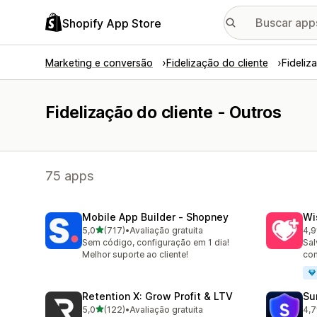
Shopify App Store
Marketing e conversão
Fidelização do cliente
Fideliz
Fidelização do cliente - Outros
75 apps
Mobile App Builder ‑ Shopney
Wi
de 5 estrelas
5,0
(717)
•
Avaliação gratuita
4,9
717 avaliações ao todo
17 
Sem código, configuração em 1 dia!
Sal
Melhor suporte ao cliente!
com
Retention X: Grow Profit & LTV
Su
de 5 estrelas
5,0
(122)
•
Avaliação gratuita
4,7
122 avaliações ao todo
48 