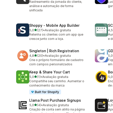
Rastreamento da jornada do cliente,
Luc
análise e automação de forma
gar
unificada
Shoppy ‑ Mobile App Builder
SC
de 5 estrelas
5,0
(27)
•
Avaliação gratuita
4,5
27 avaliações ao todo
58 
Retenha os clientes com um app que
Au
cresce junto com a loja.
e d
Singleton | Rich Registration
GD
de 5 estrelas
4,8
(20)
•
Avaliação gratuita
5,0
20 avaliações ao todo
1 a
Crie o próprio formulário de cadastro
Fi
com campos personalizados
em
Keep & Share Your Cart
Bo
de 5 estrelas
5,0
(1)
•
Avaliação gratuita
5,0
1 avaliações ao todo
7 a
Compartilhe seu carrinho. Aumentar o
Enc
conhecimento da marca
de 
Built for Shopify
Llama Post Purchase Signups
Lo
de 5 estrelas
5,0
(4)
•
Avaliação gratuita
5,0
4 avaliações ao todo
1 a
Criação de conta sem atrito na página
Apr