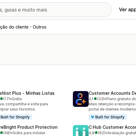
Ver ap
ação do cliente - Outros
shlist Plus ‑ Minhas Listas
Customer Accounts D
de 5 estrelas
de 5 estrelas
(17)
•
Grátis
4,1
(33)
•
Plano gratuito d
avaliações ao todo
33 avaliações ao todo
ve, compartilhe e volte para
Mais retenção e recompra
prar seus favoritos.
portal de clientes moderno
Built for Shopify
Built for Shopify
reBright Product Protection
C:Hub Customer Acco
de 5 estrelas
de 5 estrelas
(48)
•
Grátis para instalar
4,8
(62)
•
Avaliação gratui
avaliações ao todo
62 avaliações ao todo