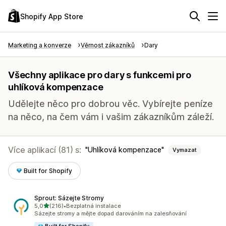
Shopify App Store
Marketing a konverze
Věrnost zákazníků
Dary
Všechny aplikace pro dary s funkcemi pro
uhlíková kompenzace
Udělejte něco pro dobrou věc. Vybírejte peníze
na něco, na čem vám i vašim zákazníkům záleží.
Více aplikací (81) s:
Uhlíková kompenzace
Vymazat
Built for Shopify
Sprout: Sázejte Stromy
z 5 hvězd
5,0
(216)
•
Bezplatná instalace
Celkový počet recenzí: 216
Sázejte stromy a mějte dopad darováním na zalesňování