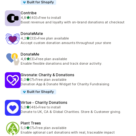
Built for Shopify
Contribe
z 5 hvězd
4,8
(40)
•
Free to install
Celkový počet recenzí: 40
Boost revenue and loyalty with on-brand donations at checkout
DonateMate
z 5 hvězd
4,2
(33)
•
Free plan available
Celkový počet recenzí: 33
Accept custom donation amounts throughout your store
DonateMe
z 5 hvězd
4,6
(3)
•
Free plan available
Celkový počet recenzí: 3
Enable flexible donations and track donor activity.
Givonate: Charity & Donations
z 5 hvězd
5,0
(7)
•
Free plan available
Celkový počet recenzí: 7
Donation App & Donate Widget for Charity Fundraising
Built for Shopify
Virtue ‑ Charity Donations
z 5 hvězd
5,0
(48)
•
Free to install
Celkový počet recenzí: 48
Donate to UK, CA & Global Charities. Store & Customer giving.
Plant Trees
z 5 hvězd
5,0
(7)
•
Free plan available
Celkový počet recenzí: 7
Enable optional cart donations with real, traceable impact