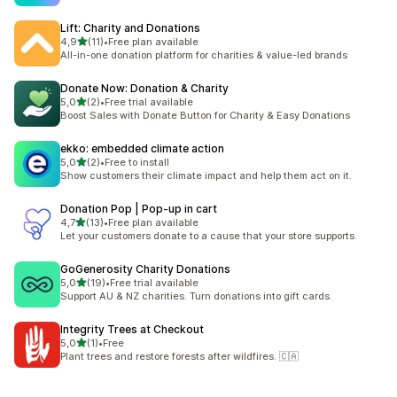
Lift: Charity and Donations
z 5 hvězd
4,9
(11)
•
Free plan available
Celkový počet recenzí: 11
All-in-one donation platform for charities & value-led brands
Donate Now: Donation & Charity
z 5 hvězd
5,0
(2)
•
Free trial available
Celkový počet recenzí: 2
Boost Sales with Donate Button for Charity & Easy Donations
ekko: embedded climate action
z 5 hvězd
5,0
(2)
•
Free to install
Celkový počet recenzí: 2
Show customers their climate impact and help them act on it.
Donation Pop | Pop‑up in cart
z 5 hvězd
4,7
(13)
•
Free plan available
Celkový počet recenzí: 13
Let your customers donate to a cause that your store supports.
GoGenerosity Charity Donations
z 5 hvězd
5,0
(19)
•
Free trial available
Celkový počet recenzí: 19
Support AU & NZ charities. Turn donations into gift cards.
Integrity Trees at Checkout
z 5 hvězd
5,0
(1)
•
Free
Celkový počet recenzí: 1
Plant trees and restore forests after wildfires. 🇨🇦