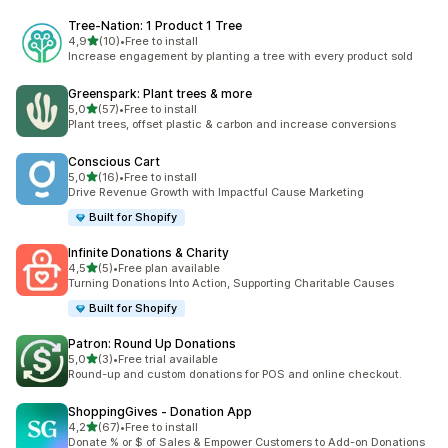
Tree‑Nation: 1 Product 1 Tree
z 5 hvězd
4,9
(10)
•
Free to install
Celkový počet recenzí: 10
Increase engagement by planting a tree with every product sold
Greenspark: Plant trees & more
z 5 hvězd
5,0
(57)
•
Free to install
Celkový počet recenzí: 57
Plant trees, offset plastic & carbon and increase conversions
Conscious Cart
z 5 hvězd
5,0
(16)
•
Free to install
Celkový počet recenzí: 16
Drive Revenue Growth with Impactful Cause Marketing
Built for Shopify
Infinite Donations & Charity
z 5 hvězd
4,5
(5)
•
Free plan available
Celkový počet recenzí: 5
Turning Donations Into Action, Supporting Charitable Causes
Built for Shopify
Patron: Round Up Donations
z 5 hvězd
5,0
(3)
•
Free trial available
Celkový počet recenzí: 3
Round-up and custom donations for POS and online checkout.
ShoppingGives ‑ Donation App
z 5 hvězd
4,2
(67)
•
Free to install
Celkový počet recenzí: 67
Donate % or $ of Sales & Empower Customers to Add-on Donations