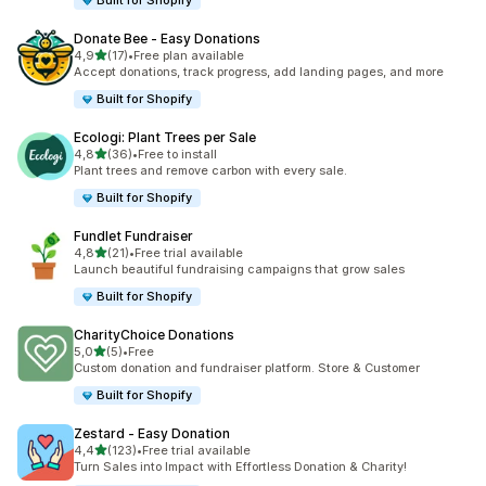
Built for Shopify
Donate Bee ‑ Easy Donations
z 5 hvězd
4,9
(17)
•
Free plan available
Celkový počet recenzí: 17
Accept donations, track progress, add landing pages, and more
Built for Shopify
Ecologi: Plant Trees per Sale
z 5 hvězd
4,8
(36)
•
Free to install
Celkový počet recenzí: 36
Plant trees and remove carbon with every sale.
Built for Shopify
Fundlet Fundraiser
z 5 hvězd
4,8
(21)
•
Free trial available
Celkový počet recenzí: 21
Launch beautiful fundraising campaigns that grow sales
Built for Shopify
CharityChoice Donations
z 5 hvězd
5,0
(5)
•
Free
Celkový počet recenzí: 5
Custom donation and fundraiser platform. Store & Customer
Built for Shopify
Zestard ‑ Easy Donation
z 5 hvězd
4,4
(123)
•
Free trial available
Celkový počet recenzí: 123
Turn Sales into Impact with Effortless Donation & Charity!