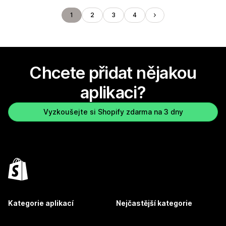
1
2
3
4
Chcete přidat nějakou
aplikaci?
Vyzkoušejte si Shopify zdarma na 3 dny
Kategorie aplikací
Nejčastější kategorie