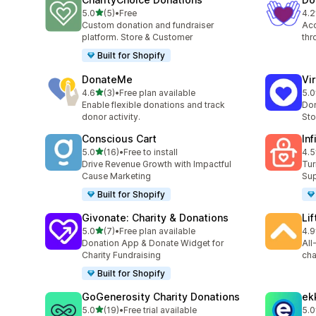
เต็ม 5 ดาว
5.0
(5)
•
Free
4.2
ทั้งหมด 5 รีวิว
ทั้ง
Custom donation and fundraiser
Acc
platform. Store & Customer
thr
Built for Shopify
DonateMe
Vi
เต็ม 5 ดาว
4.6
(3)
•
Free plan available
5.0
ทั้งหมด 3 รีวิว
ทั้ง
Enable flexible donations and track
Don
donor activity.
Sto
Conscious Cart
In
เต็ม 5 ดาว
5.0
(16)
•
Free to install
4.5
ทั้งหมด 16 รีวิว
ทั้ง
Drive Revenue Growth with Impactful
Tur
Cause Marketing
Sup
Built for Shopify
Givonate: Charity & Donations
Li
เต็ม 5 ดาว
5.0
(7)
•
Free plan available
4.9
ทั้งหมด 7 รีวิว
ทั้ง
Donation App & Donate Widget for
All
Charity Fundraising
cha
Built for Shopify
GoGenerosity Charity Donations
ek
เต็ม 5 ดาว
5.0
(19)
•
Free trial available
5.0
ทั้งหมด 19 รีวิว
ทั้ง