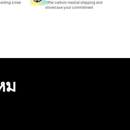
nting a tree
Offer carbon-neutral shipping and
showcase your commitment
ไหม