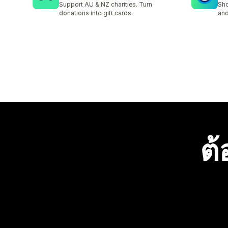
Support AU & NZ charities. Turn
Sho
donations into gift cards.
and
ต้