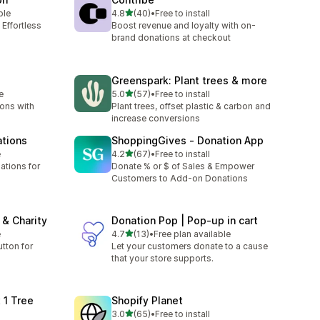
เต็ม 5 ดาว
ble
4.8
(40)
•
Free to install
ทั้งหมด 40 รีวิว
 Effortless
Boost revenue and loyalty with on-
brand donations at checkout
Greenspark: Plant trees & more
เต็ม 5 ดาว
e
5.0
(57)
•
Free to install
ทั้งหมด 57 รีวิว
ions with
Plant trees, offset plastic & carbon and
increase conversions
ations
ShoppingGives ‑ Donation App
เต็ม 5 ดาว
e
4.2
(67)
•
Free to install
ทั้งหมด 67 รีวิว
tions for
Donate % or $ of Sales & Empower
Customers to Add-on Donations
& Charity
Donation Pop | Pop‑up in cart
เต็ม 5 ดาว
e
4.7
(13)
•
Free plan available
ทั้งหมด 13 รีวิว
tton for
Let your customers donate to a cause
that your store supports.
 1 Tree
Shopify Planet
เต็ม 5 ดาว
3.0
(65)
•
Free to install
ทั้งหมด 65 รีวิว