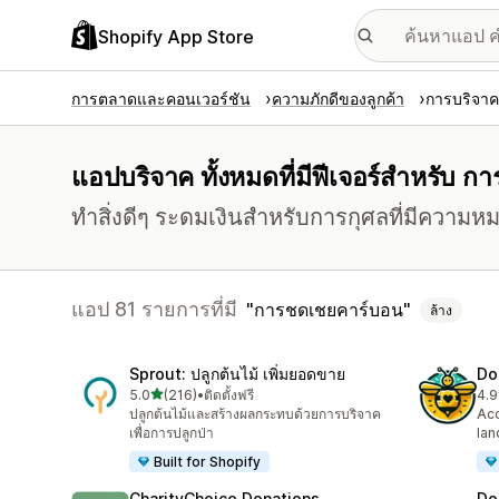
Shopify App Store
การตลาดและคอนเวอร์ชัน
ความภักดีของลูกค้า
การบริจาค
แอปบริจาค ทั้งหมดที่มีฟีเจอร์สำหรับ 
ทำสิ่งดีๆ ระดมเงินสำหรับการกุศลที่มีความห
แอป 81 รายการที่มี
การชดเชยคาร์บอน
ล้าง
Sprout: ปลูกต้นไม้ เพิ่มยอดขาย
Do
เต็ม 5 ดาว
5.0
(216)
•
ติดตั้งฟรี
4.9
ทั้งหมด 216 รีวิว
ทั้ง
ปลูกต้นไม้และสร้างผลกระทบด้วยการบริจาค
Acc
เพื่อการปลูกป่า
lan
Built for Shopify
CharityChoice Donations
Do