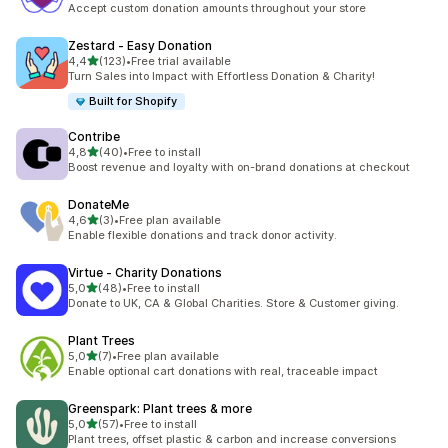
Accept custom donation amounts throughout your store
Zestard ‑ Easy Donation
de 5 estrelas
4,4
(123)
•
Free trial available
123 total de avaliações
Turn Sales into Impact with Effortless Donation & Charity!
Built for Shopify
Contribe
de 5 estrelas
4,8
(40)
•
Free to install
40 total de avaliações
Boost revenue and loyalty with on-brand donations at checkout
DonateMe
de 5 estrelas
4,6
(3)
•
Free plan available
3 total de avaliações
Enable flexible donations and track donor activity.
Virtue ‑ Charity Donations
de 5 estrelas
5,0
(48)
•
Free to install
48 total de avaliações
Donate to UK, CA & Global Charities. Store & Customer giving.
Plant Trees
de 5 estrelas
5,0
(7)
•
Free plan available
7 total de avaliações
Enable optional cart donations with real, traceable impact
Greenspark: Plant trees & more
de 5 estrelas
5,0
(57)
•
Free to install
57 total de avaliações
Plant trees, offset plastic & carbon and increase conversions