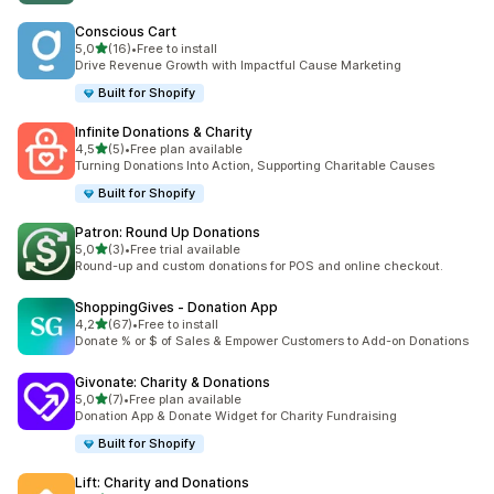
Conscious Cart
de 5 estrelas
5,0
(16)
•
Free to install
16 total de avaliações
Drive Revenue Growth with Impactful Cause Marketing
Built for Shopify
Infinite Donations & Charity
de 5 estrelas
4,5
(5)
•
Free plan available
5 total de avaliações
Turning Donations Into Action, Supporting Charitable Causes
Built for Shopify
Patron: Round Up Donations
de 5 estrelas
5,0
(3)
•
Free trial available
3 total de avaliações
Round-up and custom donations for POS and online checkout.
ShoppingGives ‑ Donation App
de 5 estrelas
4,2
(67)
•
Free to install
67 total de avaliações
Donate % or $ of Sales & Empower Customers to Add-on Donations
Givonate: Charity & Donations
de 5 estrelas
5,0
(7)
•
Free plan available
7 total de avaliações
Donation App & Donate Widget for Charity Fundraising
Built for Shopify
Lift: Charity and Donations