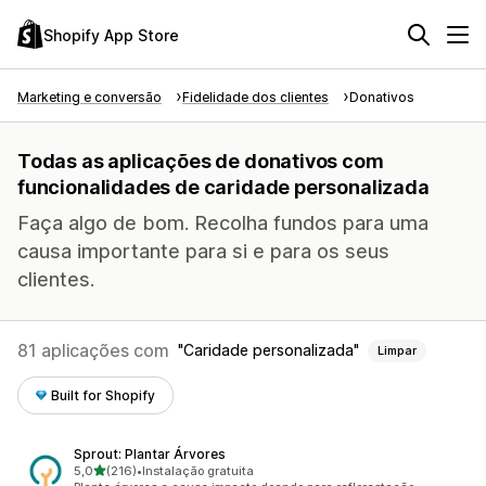
Shopify App Store
Marketing e conversão
Fidelidade dos clientes
Donativos
Todas as aplicações de donativos com
funcionalidades de caridade personalizada
Faça algo de bom. Recolha fundos para uma
causa importante para si e para os seus
clientes.
81 aplicações com
Caridade personalizada
Limpar
Built for Shopify
Sprout: Plantar Árvores
de 5 estrelas
5,0
(216)
•
Instalação gratuita
216 total de avaliações