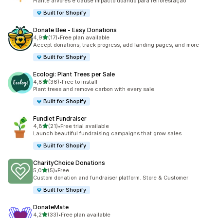
Plante árvores e cause impacto doando para reflorestação
Built for Shopify
Donate Bee ‑ Easy Donations
de 5 estrelas
4,9
(17)
•
Free plan available
17 total de avaliações
Accept donations, track progress, add landing pages, and more
Built for Shopify
Ecologi: Plant Trees per Sale
de 5 estrelas
4,8
(36)
•
Free to install
36 total de avaliações
Plant trees and remove carbon with every sale.
Built for Shopify
Fundlet Fundraiser
de 5 estrelas
4,8
(21)
•
Free trial available
21 total de avaliações
Launch beautiful fundraising campaigns that grow sales
Built for Shopify
CharityChoice Donations
de 5 estrelas
5,0
(5)
•
Free
5 total de avaliações
Custom donation and fundraiser platform. Store & Customer
Built for Shopify
DonateMate
de 5 estrelas
4,2
(33)
•
Free plan available
33 total de avaliações