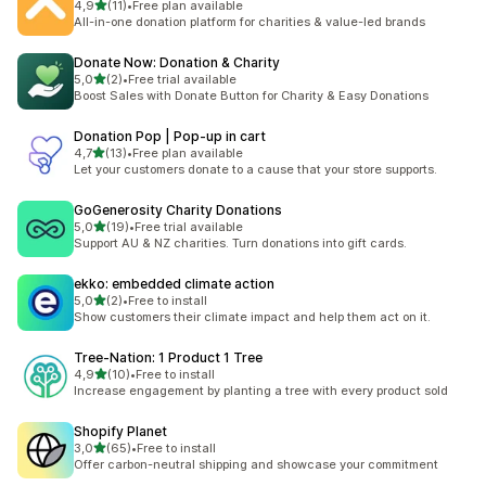
de 5 estrelas
4,9
(11)
•
Free plan available
11 total de avaliações
All-in-one donation platform for charities & value-led brands
Donate Now: Donation & Charity
de 5 estrelas
5,0
(2)
•
Free trial available
2 total de avaliações
Boost Sales with Donate Button for Charity & Easy Donations
Donation Pop | Pop‑up in cart
de 5 estrelas
4,7
(13)
•
Free plan available
13 total de avaliações
Let your customers donate to a cause that your store supports.
GoGenerosity Charity Donations
de 5 estrelas
5,0
(19)
•
Free trial available
19 total de avaliações
Support AU & NZ charities. Turn donations into gift cards.
ekko: embedded climate action
de 5 estrelas
5,0
(2)
•
Free to install
2 total de avaliações
Show customers their climate impact and help them act on it.
Tree‑Nation: 1 Product 1 Tree
de 5 estrelas
4,9
(10)
•
Free to install
10 total de avaliações
Increase engagement by planting a tree with every product sold
Shopify Planet
de 5 estrelas
3,0
(65)
•
Free to install
65 total de avaliações
Offer carbon-neutral shipping and showcase your commitment