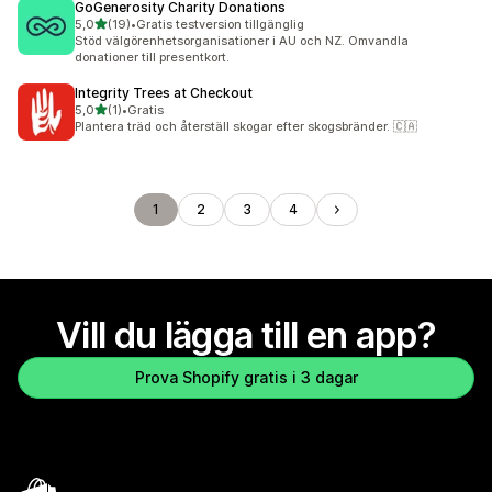
GoGenerosity Charity Donations
av 5 stjärnor
5,0
(19)
•
Gratis testversion tillgänglig
19 recensioner totalt
Stöd välgörenhetsorganisationer i AU och NZ. Omvandla
donationer till presentkort.
Integrity Trees at Checkout
av 5 stjärnor
5,0
(1)
•
Gratis
1 recensioner totalt
Plantera träd och återställ skogar efter skogsbränder. 🇨🇦
1
2
3
4
Vill du lägga till en app?
Prova Shopify gratis i 3 dagar