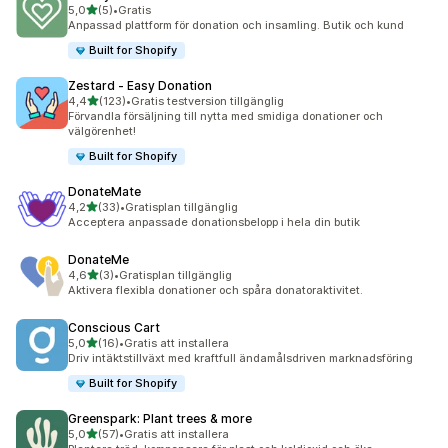
av 5 stjärnor
5,0
(5)
•
Gratis
5 recensioner totalt
Anpassad plattform för donation och insamling. Butik och kund
Built for Shopify
Zestard ‑ Easy Donation
av 5 stjärnor
4,4
(123)
•
Gratis testversion tillgänglig
123 recensioner totalt
Förvandla försäljning till nytta med smidiga donationer och
välgörenhet!
Built for Shopify
DonateMate
av 5 stjärnor
4,2
(33)
•
Gratisplan tillgänglig
33 recensioner totalt
Acceptera anpassade donationsbelopp i hela din butik
DonateMe
av 5 stjärnor
4,6
(3)
•
Gratisplan tillgänglig
3 recensioner totalt
Aktivera flexibla donationer och spåra donatoraktivitet.
Conscious Cart
av 5 stjärnor
5,0
(16)
•
Gratis att installera
16 recensioner totalt
Driv intäktstillväxt med kraftfull ändamålsdriven marknadsföring
Built for Shopify
Greenspark: Plant trees & more
av 5 stjärnor
5,0
(57)
•
Gratis att installera
57 recensioner totalt