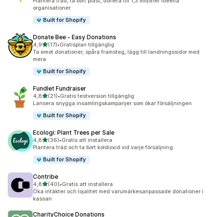
Plantera träd, ta bort plast, donera till 1,3 miljoner ideella
organisationer
Built for Shopify
Donate Bee ‑ Easy Donations
av 5 stjärnor
4,9
(17)
•
Gratisplan tillgänglig
17 recensioner totalt
Ta emot donationer, spåra framsteg, lägg till landningssidor med
mera
Built for Shopify
Fundlet Fundraiser
av 5 stjärnor
4,8
(21)
•
Gratis testversion tillgänglig
21 recensioner totalt
Lansera snygga insamlingskampanjer som ökar försäljningen
Built for Shopify
Ecologi: Plant Trees per Sale
av 5 stjärnor
4,8
(36)
•
Gratis att installera
36 recensioner totalt
Plantera träd och ta bort koldioxid vid varje försäljning.
Built for Shopify
Contribe
av 5 stjärnor
4,8
(40)
•
Gratis att installera
40 recensioner totalt
Öka intäkter och lojalitet med varumärkesanpassade donationer i
kassan
CharityChoice Donations