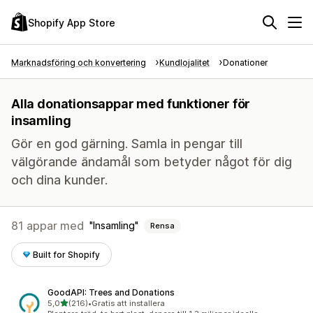
Shopify App Store
Marknadsföring och konvertering
Kundlojalitet
Donationer
Alla donationsappar med funktioner för
insamling
Gör en god gärning. Samla in pengar till
välgörande ändamål som betyder något för dig
och dina kunder.
81 appar med
Insamling
Rensa
Built for Shopify
GoodAPI: Trees and Donations
av 5 stjärnor
5,0
(216)
•
Gratis att installera
216 recensioner totalt