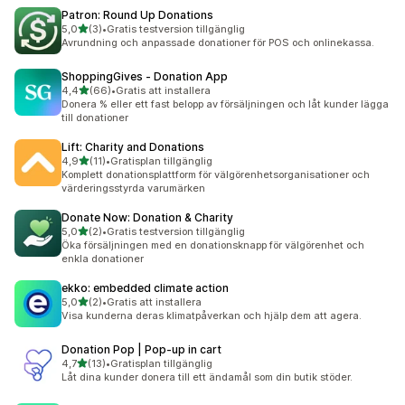
Patron: Round Up Donations
av 5 stjärnor
5,0
(3)
•
Gratis testversion tillgänglig
3 recensioner totalt
Avrundning och anpassade donationer för POS och onlinekassa.
ShoppingGives ‑ Donation App
av 5 stjärnor
4,4
(66)
•
Gratis att installera
66 recensioner totalt
Donera % eller ett fast belopp av försäljningen och låt kunder lägga
till donationer
Lift: Charity and Donations
av 5 stjärnor
4,9
(11)
•
Gratisplan tillgänglig
11 recensioner totalt
Komplett donationsplattform för välgörenhetsorganisationer och
värderingsstyrda varumärken
Donate Now: Donation & Charity
av 5 stjärnor
5,0
(2)
•
Gratis testversion tillgänglig
2 recensioner totalt
Öka försäljningen med en donationsknapp för välgörenhet och
enkla donationer
ekko: embedded climate action
av 5 stjärnor
5,0
(2)
•
Gratis att installera
2 recensioner totalt
Visa kunderna deras klimatpåverkan och hjälp dem att agera.
Donation Pop | Pop‑up in cart
av 5 stjärnor
4,7
(13)
•
Gratisplan tillgänglig
13 recensioner totalt
Låt dina kunder donera till ett ändamål som din butik stöder.