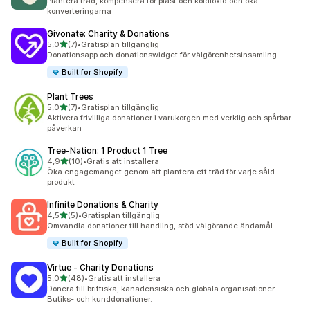
Plantera träd, kompensera för plast och koldioxid och öka
konverteringarna
Givonate: Charity & Donations
av 5 stjärnor
5,0
(7)
•
Gratisplan tillgänglig
7 recensioner totalt
Donationsapp och donationswidget för välgörenhetsinsamling
Built for Shopify
Plant Trees
av 5 stjärnor
5,0
(7)
•
Gratisplan tillgänglig
7 recensioner totalt
Aktivera frivilliga donationer i varukorgen med verklig och spårbar
påverkan
Tree‑Nation: 1 Product 1 Tree
av 5 stjärnor
4,9
(10)
•
Gratis att installera
10 recensioner totalt
Öka engagemanget genom att plantera ett träd för varje såld
produkt
Infinite Donations & Charity
av 5 stjärnor
4,5
(5)
•
Gratisplan tillgänglig
5 recensioner totalt
Omvandla donationer till handling, stöd välgörande ändamål
Built for Shopify
Virtue ‑ Charity Donations
av 5 stjärnor
5,0
(48)
•
Gratis att installera
48 recensioner totalt
Donera till brittiska, kanadensiska och globala organisationer.
Butiks- och kunddonationer.