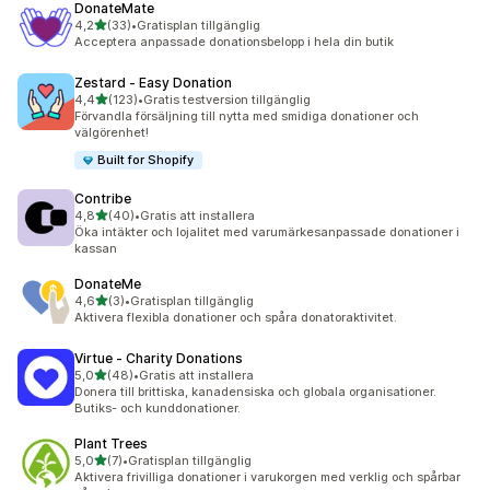
DonateMate
av 5 stjärnor
4,2
(33)
•
Gratisplan tillgänglig
33 recensioner totalt
Acceptera anpassade donationsbelopp i hela din butik
Zestard ‑ Easy Donation
av 5 stjärnor
4,4
(123)
•
Gratis testversion tillgänglig
123 recensioner totalt
Förvandla försäljning till nytta med smidiga donationer och
välgörenhet!
Built for Shopify
Contribe
av 5 stjärnor
4,8
(40)
•
Gratis att installera
40 recensioner totalt
Öka intäkter och lojalitet med varumärkesanpassade donationer i
kassan
DonateMe
av 5 stjärnor
4,6
(3)
•
Gratisplan tillgänglig
3 recensioner totalt
Aktivera flexibla donationer och spåra donatoraktivitet.
Virtue ‑ Charity Donations
av 5 stjärnor
5,0
(48)
•
Gratis att installera
48 recensioner totalt
Donera till brittiska, kanadensiska och globala organisationer.
Butiks- och kunddonationer.
Plant Trees
av 5 stjärnor
5,0
(7)
•
Gratisplan tillgänglig
7 recensioner totalt
Aktivera frivilliga donationer i varukorgen med verklig och spårbar