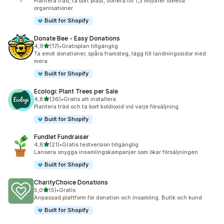
Plantera träd, ta bort plast, donera till 1,3 miljoner ideella
organisationer
Built for Shopify
Donate Bee ‑ Easy Donations
av 5 stjärnor
4,9
(17)
•
Gratisplan tillgänglig
17 recensioner totalt
Ta emot donationer, spåra framsteg, lägg till landningssidor med
mera
Built for Shopify
Ecologi: Plant Trees per Sale
av 5 stjärnor
4,8
(36)
•
Gratis att installera
36 recensioner totalt
Plantera träd och ta bort koldioxid vid varje försäljning.
Built for Shopify
Fundlet Fundraiser
av 5 stjärnor
4,8
(21)
•
Gratis testversion tillgänglig
21 recensioner totalt
Lansera snygga insamlingskampanjer som ökar försäljningen
Built for Shopify
CharityChoice Donations
av 5 stjärnor
5,0
(5)
•
Gratis
5 recensioner totalt
Anpassad plattform för donation och insamling. Butik och kund
Built for Shopify