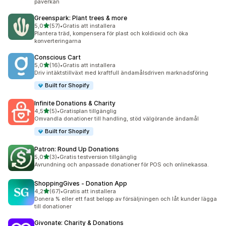
påverkan
Greenspark: Plant trees & more
av 5 stjärnor
5,0
(57)
•
Gratis att installera
57 recensioner totalt
Plantera träd, kompensera för plast och koldioxid och öka
konverteringarna
Conscious Cart
av 5 stjärnor
5,0
(16)
•
Gratis att installera
16 recensioner totalt
Driv intäktstillväxt med kraftfull ändamålsdriven marknadsföring
Built for Shopify
Infinite Donations & Charity
av 5 stjärnor
4,5
(5)
•
Gratisplan tillgänglig
5 recensioner totalt
Omvandla donationer till handling, stöd välgörande ändamål
Built for Shopify
Patron: Round Up Donations
av 5 stjärnor
5,0
(3)
•
Gratis testversion tillgänglig
3 recensioner totalt
Avrundning och anpassade donationer för POS och onlinekassa.
ShoppingGives ‑ Donation App
av 5 stjärnor
4,2
(67)
•
Gratis att installera
67 recensioner totalt
Donera % eller ett fast belopp av försäljningen och låt kunder lägga
till donationer
Givonate: Charity & Donations