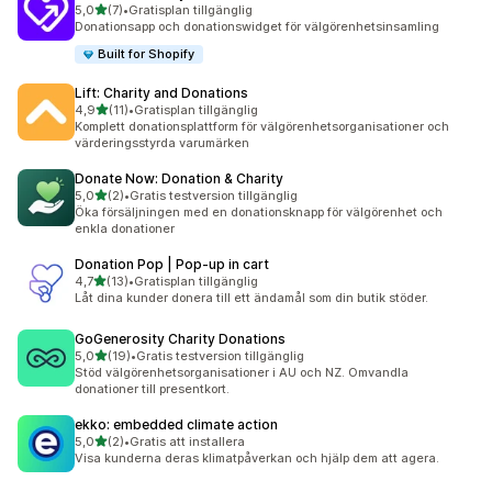
av 5 stjärnor
5,0
(7)
•
Gratisplan tillgänglig
7 recensioner totalt
Donationsapp och donationswidget för välgörenhetsinsamling
Built for Shopify
Lift: Charity and Donations
av 5 stjärnor
4,9
(11)
•
Gratisplan tillgänglig
11 recensioner totalt
Komplett donationsplattform för välgörenhetsorganisationer och
värderingsstyrda varumärken
Donate Now: Donation & Charity
av 5 stjärnor
5,0
(2)
•
Gratis testversion tillgänglig
2 recensioner totalt
Öka försäljningen med en donationsknapp för välgörenhet och
enkla donationer
Donation Pop | Pop‑up in cart
av 5 stjärnor
4,7
(13)
•
Gratisplan tillgänglig
13 recensioner totalt
Låt dina kunder donera till ett ändamål som din butik stöder.
GoGenerosity Charity Donations
av 5 stjärnor
5,0
(19)
•
Gratis testversion tillgänglig
19 recensioner totalt
Stöd välgörenhetsorganisationer i AU och NZ. Omvandla
donationer till presentkort.
ekko: embedded climate action
av 5 stjärnor
5,0
(2)
•
Gratis att installera
2 recensioner totalt
Visa kunderna deras klimatpåverkan och hjälp dem att agera.