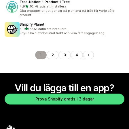
Tree‑Nation: 1 Product 1 Tree
av 5 stjärnor
4,9
(10)
•
Gratis att installera
10 recensioner totalt
Öka engagemanget genom att plantera ett träd för varje såld
produkt
Shopify Planet
av 5 stjärnor
3,0
(65)
•
Gratis att installera
65 recensioner totalt
Erbjud koldioxidneutral frakt och visa ditt engagemang
1
2
3
4
Vill du lägga till en app?
Prova Shopify gratis i 3 dagar