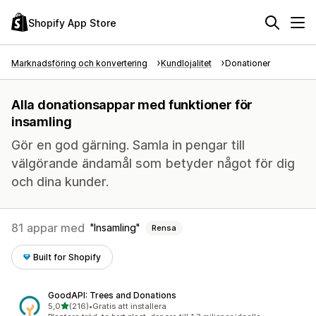
Shopify App Store
Marknadsföring och konvertering
Kundlojalitet
Donationer
Alla donationsappar med funktioner för
insamling
Gör en god gärning. Samla in pengar till
välgörande ändamål som betyder något för dig
och dina kunder.
81 appar med
Insamling
Rensa
Built for Shopify
GoodAPI: Trees and Donations
av 5 stjärnor
5,0
(216)
•
Gratis att installera
216 recensioner totalt