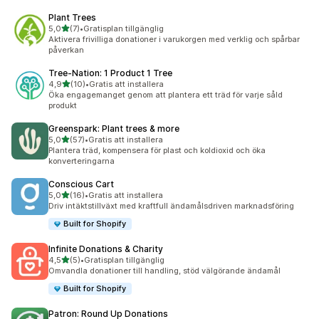
Plant Trees
av 5 stjärnor
5,0
(7)
•
Gratisplan tillgänglig
7 recensioner totalt
Aktivera frivilliga donationer i varukorgen med verklig och spårbar
påverkan
Tree‑Nation: 1 Product 1 Tree
av 5 stjärnor
4,9
(10)
•
Gratis att installera
10 recensioner totalt
Öka engagemanget genom att plantera ett träd för varje såld
produkt
Greenspark: Plant trees & more
av 5 stjärnor
5,0
(57)
•
Gratis att installera
57 recensioner totalt
Plantera träd, kompensera för plast och koldioxid och öka
konverteringarna
Conscious Cart
av 5 stjärnor
5,0
(16)
•
Gratis att installera
16 recensioner totalt
Driv intäktstillväxt med kraftfull ändamålsdriven marknadsföring
Built for Shopify
Infinite Donations & Charity
av 5 stjärnor
4,5
(5)
•
Gratisplan tillgänglig
5 recensioner totalt
Omvandla donationer till handling, stöd välgörande ändamål
Built for Shopify
Patron: Round Up Donations