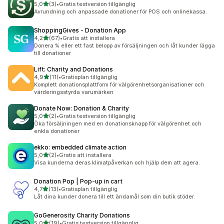
av 5 stjärnor
5,0
(3)
•
Gratis testversion tillgänglig
3 recensioner totalt
Avrundning och anpassade donationer för POS och onlinekassa.
ShoppingGives ‑ Donation App
av 5 stjärnor
4,2
(67)
•
Gratis att installera
67 recensioner totalt
Donera % eller ett fast belopp av försäljningen och låt kunder lägga
till donationer
Lift: Charity and Donations
av 5 stjärnor
4,9
(11)
•
Gratisplan tillgänglig
11 recensioner totalt
Komplett donationsplattform för välgörenhetsorganisationer och
värderingsstyrda varumärken
Donate Now: Donation & Charity
av 5 stjärnor
5,0
(2)
•
Gratis testversion tillgänglig
2 recensioner totalt
Öka försäljningen med en donationsknapp för välgörenhet och
enkla donationer
ekko: embedded climate action
av 5 stjärnor
5,0
(2)
•
Gratis att installera
2 recensioner totalt
Visa kunderna deras klimatpåverkan och hjälp dem att agera.
Donation Pop | Pop‑up in cart
av 5 stjärnor
4,7
(13)
•
Gratisplan tillgänglig
13 recensioner totalt
Låt dina kunder donera till ett ändamål som din butik stöder.
GoGenerosity Charity Donations
av 5 stjärnor
5,0
(19)
•
Gratis testversion tillgänglig