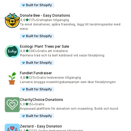
Built for Shopify
Donate Bee ‑ Easy Donations
av 5 stjärnor
4,9
(17)
•
Gratisplan tillgänglig
17 recensioner totalt
Ta emot donationer, spåra framsteg, lägg till landningssidor med
mera
Built for Shopify
Ecologi: Plant Trees per Sale
av 5 stjärnor
4,8
(36)
•
Gratis att installera
36 recensioner totalt
Plantera träd och ta bort koldioxid vid varje försäljning.
Built for Shopify
Fundlet Fundraiser
av 5 stjärnor
4,8
(21)
•
Gratis testversion tillgänglig
21 recensioner totalt
Lansera snygga insamlingskampanjer som ökar försäljningen
Built for Shopify
CharityChoice Donations
av 5 stjärnor
5,0
(5)
•
Gratis
5 recensioner totalt
Anpassad plattform för donation och insamling. Butik och kund
Built for Shopify
Zestard ‑ Easy Donation
av 5 stjärnor
4,4
(123)
•
Gratis testversion tillgänglig