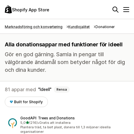
Shopify App Store
Marknadsföring och konvertering
Kundlojalitet
Donationer
Alla donationsappar med funktioner för ideell
Gör en god gärning. Samla in pengar till
välgörande ändamål som betyder något för dig
och dina kunder.
81 appar med
Ideell
Rensa
Built for Shopify
GoodAPI: Trees and Donations
av 5 stjärnor
5,0
(216)
•
Gratis att installera
216 recensioner totalt
Plantera träd, ta bort plast, donera till 1,3 miljoner ideella
organisationer