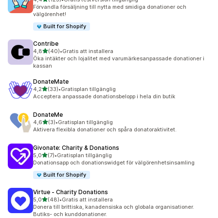
123 recensioner totalt
Förvandla försäljning till nytta med smidiga donationer och
välgörenhet!
Built for Shopify
Contribe
av 5 stjärnor
4,8
(40)
•
Gratis att installera
40 recensioner totalt
Öka intäkter och lojalitet med varumärkesanpassade donationer i
kassan
DonateMate
av 5 stjärnor
4,2
(33)
•
Gratisplan tillgänglig
33 recensioner totalt
Acceptera anpassade donationsbelopp i hela din butik
DonateMe
av 5 stjärnor
4,6
(3)
•
Gratisplan tillgänglig
3 recensioner totalt
Aktivera flexibla donationer och spåra donatoraktivitet.
Givonate: Charity & Donations
av 5 stjärnor
5,0
(7)
•
Gratisplan tillgänglig
7 recensioner totalt
Donationsapp och donationswidget för välgörenhetsinsamling
Built for Shopify
Virtue ‑ Charity Donations
av 5 stjärnor
5,0
(48)
•
Gratis att installera
48 recensioner totalt
Donera till brittiska, kanadensiska och globala organisationer.
Butiks- och kunddonationer.