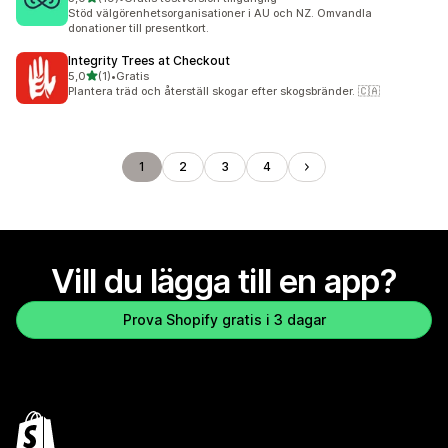
19 recensioner totalt
Stöd välgörenhetsorganisationer i AU och NZ. Omvandla
donationer till presentkort.
Integrity Trees at Checkout
av 5 stjärnor
5,0
(1)
•
Gratis
1 recensioner totalt
Plantera träd och återställ skogar efter skogsbränder. 🇨🇦
1
2
3
4
Vill du lägga till en app?
Prova Shopify gratis i 3 dagar