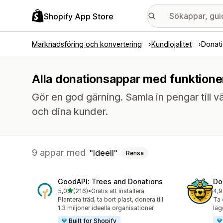
Shopify App Store
Marknadsföring och konvertering
Kundlojalitet
Donati
Alla donationsappar med funktioner 
Gör en god gärning. Samla in pengar till
och dina kunder.
9 appar med
Ideell
Rensa
GoodAPI: Trees and Donations
Do
av 5 stjärnor
5,0
(216)
•
Gratis att installera
4,9
216 recensioner totalt
17 
Plantera träd, ta bort plast, donera till
Ta 
1,3 miljoner ideella organisationer
läg
Built for Shopify