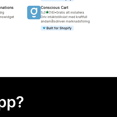
onations
Conscious Cart
av 5 stjärnor
lig
5,0
(16)
•
Gratis att installera
16 recensioner totalt
onswidget
Driv intäktstillväxt med kraftfull
ändamålsdriven marknadsföring
Built for Shopify
app?