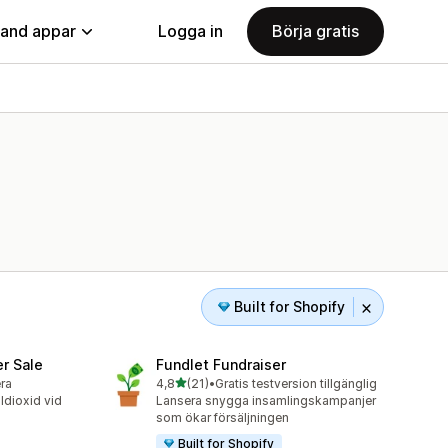
land appar
Logga in
Börja gratis
Built for Shopify
er Sale
Fundlet Fundraiser
av 5 stjärnor
era
4,8
(21)
•
Gratis testversion tillgänglig
21 recensioner totalt
oldioxid vid
Lansera snygga insamlingskampanjer
som ökar försäljningen
Built for Shopify