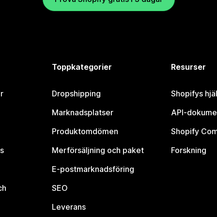
Toppkategorier
Resurser
r
Dropshipping
Shopifys hjä
Marknadsplatser
API-dokume
Produktomdömen
Shopify Co
s
Merförsäljning och paket
Forskning
E-postmarknadsföring
ch
SEO
Leverans