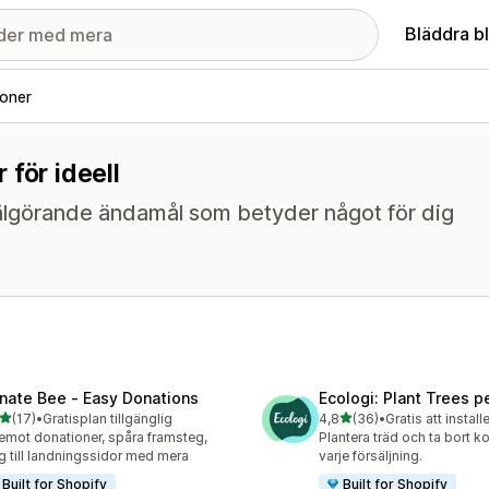
Bläddra b
oner
för ideell
 välgörande ändamål som betyder något för dig
nate Bee ‑ Easy Donations
Ecologi: Plant Trees p
av 5 stjärnor
av 5 stjärnor
(17)
•
Gratisplan tillgänglig
4,8
(36)
•
Gratis att install
recensioner totalt
36 recensioner totalt
emot donationer, spåra framsteg,
Plantera träd och ta bort k
g till landningssidor med mera
varje försäljning.
Built for Shopify
Built for Shopify