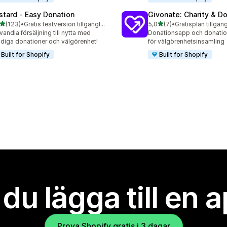
stard ‑ Easy Donation
Givonate: Charity & D
av 5 stjärnor
av 5 stjärnor
(123)
•
Gratis testversion tillgänglig
5,0
(7)
•
Gratisplan tillgäng
 recensioner totalt
7 recensioner totalt
vandla försäljning till nytta med
Donationsapp och donati
diga donationer och välgörenhet!
för välgörenhetsinsamling
Built for Shopify
Built for Shopify
l du lägga till en 
Prova Shopify gratis i 3 dagar