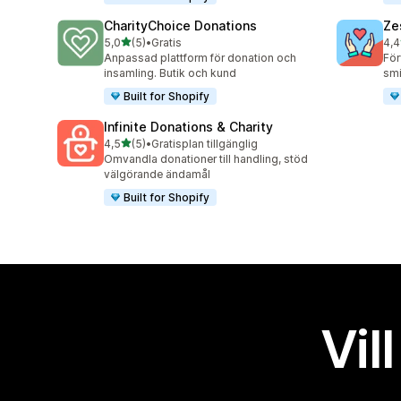
CharityChoice Donations
Ze
av 5 stjärnor
5,0
(5)
•
Gratis
4,4
5 recensioner totalt
123
Anpassad plattform för donation och
För
insamling. Butik och kund
smi
Built for Shopify
Infinite Donations & Charity
av 5 stjärnor
4,5
(5)
•
Gratisplan tillgänglig
5 recensioner totalt
Omvandla donationer till handling, stöd
välgörande ändamål
Built for Shopify
Vil