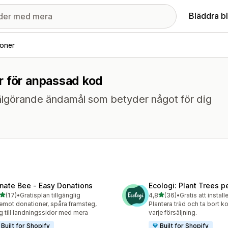
Bläddra b
oner
r för anpassad kod
 välgörande ändamål som betyder något för dig
nate Bee ‑ Easy Donations
Ecologi: Plant Trees p
av 5 stjärnor
av 5 stjärnor
(17)
•
Gratisplan tillgänglig
4,8
(36)
•
Gratis att install
recensioner totalt
36 recensioner totalt
emot donationer, spåra framsteg,
Plantera träd och ta bort k
g till landningssidor med mera
varje försäljning.
Built for Shopify
Built for Shopify