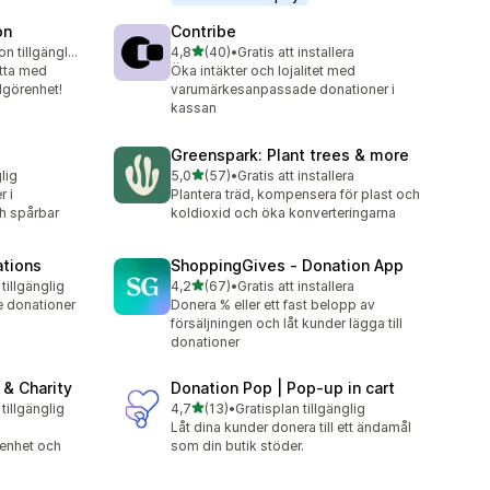
on
Contribe
av 5 stjärnor
Gratis testversion tillgänglig
4,8
(40)
•
Gratis att installera
40 recensioner totalt
ytta med
Öka intäkter och lojalitet med
lgörenhet!
varumärkesanpassade donationer i
kassan
Greenspark: Plant trees & more
av 5 stjärnor
lig
5,0
(57)
•
Gratis att installera
57 recensioner totalt
r i
Plantera träd, kompensera för plast och
h spårbar
koldioxid och öka konverteringarna
ations
ShoppingGives ‑ Donation App
av 5 stjärnor
tillgänglig
4,2
(67)
•
Gratis att installera
67 recensioner totalt
 donationer
Donera % eller ett fast belopp av
försäljningen och låt kunder lägga till
donationer
& Charity
Donation Pop | Pop‑up in cart
av 5 stjärnor
tillgänglig
4,7
(13)
•
Gratisplan tillgänglig
13 recensioner totalt
Låt dina kunder donera till ett ändamål
enhet och
som din butik stöder.