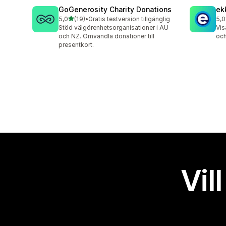
GoGenerosity Charity Donations
ek
av 5 stjärnor
5,0
(19)
•
Gratis testversion tillgänglig
5,0
19 recensioner totalt
2 r
Stöd välgörenhetsorganisationer i AU
Vis
och NZ. Omvandla donationer till
och
presentkort.
Vil