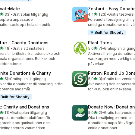
nateMate
Zestard ‑ Easy Donati
av 5 stjärnor
av 5 stjärnor
(33)
•
Gratisplan tillgänglig
4,4
(123)
•
recensioner totalt
123 recensioner totalt
ceptera anpassade
Förvandla försäljning till n
ationsbelopp i hela din butik
smidiga donationer och vä
Built for Shopify
rtue ‑ Charity Donations
Plant Trees
av 5 stjärnor
av 5 stjärnor
(48)
•
Gratis att installera
5,0
(7)
•
Gratisplan tillgäng
recensioner totalt
7 recensioner totalt
era till brittiska, kanadensiska och
Aktivera frivilliga donatione
bala organisationer. Butiks- och
varukorgen med verklig oc
ddonationer.
påverkan
finite Donations & Charity
Patron: Round Up Don
av 5 stjärnor
av 5 stjärnor
(5)
•
Gratisplan tillgänglig
5,0
(3)
•
Gratis testversion 
ecensioner totalt
3 recensioner totalt
andla donationer till handling, stöd
Avrundning och anpassade
görande ändamål
för POS och onlinekassa.
Built for Shopify
ft: Charity and Donations
Donate Now: Donation 
av 5 stjärnor
av 5 stjärnor
(11)
•
Gratisplan tillgänglig
5,0
(2)
•
Gratis testversion 
recensioner totalt
2 recensioner totalt
plett donationsplattform för
Öka försäljningen med en
görenhetsorganisationer och
donationsknapp för välgör
deringsstyrda varumärken
enkla donationer