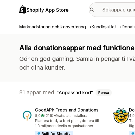
Shopify App Store
Marknadsföring och konvertering
Kundlojalitet
Donati
Alla donationsappar med funktione
Gör en god gärning. Samla in pengar till
och dina kunder.
81 appar med
Anpassad kod
Rensa
GoodAPI: Trees and Donations
Do
av 5 stjärnor
5,0
(216)
•
Gratis att installera
4,9
216 recensioner totalt
17 
Plantera träd, ta bort plast, donera till
Ta 
1,3 miljoner ideella organisationer
läg
Built for Shopify