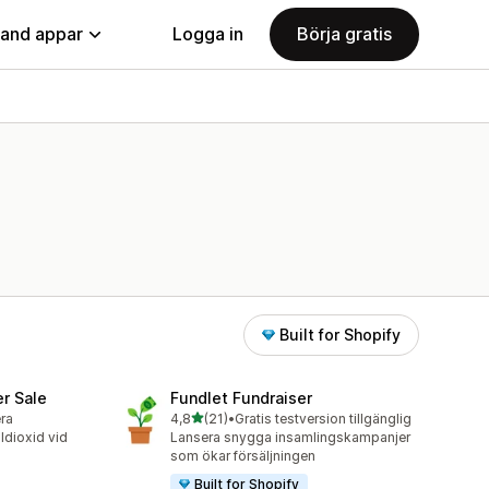
land appar
Logga in
Börja gratis
Built for Shopify
er Sale
Fundlet Fundraiser
av 5 stjärnor
era
4,8
(21)
•
Gratis testversion tillgänglig
21 recensioner totalt
oldioxid vid
Lansera snygga insamlingskampanjer
som ökar försäljningen
Built for Shopify