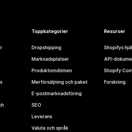
Toppkategorier
Resurser
r
Dropshipping
Shopifys hjä
Marknadsplatser
API-dokume
Produktomdömen
Shopify Co
s
Merförsäljning och paket
Forskning
E-postmarknadsföring
ch
SEO
Leverans
Valuta och språk