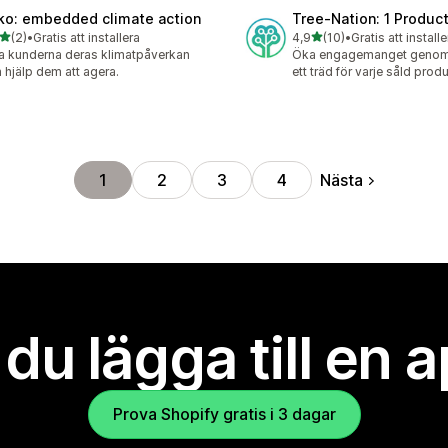
ko: embedded climate action
Tree‑Nation: 1 Product
av 5 stjärnor
av 5 stjärnor
(2)
•
Gratis att installera
4,9
(10)
•
Gratis att installe
ecensioner totalt
10 recensioner totalt
a kunderna deras klimatpåverkan
Öka engagemanget genom a
 hjälp dem att agera.
ett träd för varje såld prod
Nästa
1
2
3
4
l du lägga till en 
Prova Shopify gratis i 3 dagar