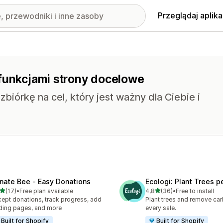
Przeglądaj aplika
 funkcjami strony docelowe
biórkę na cel, który jest ważny dla Ciebie i
nate Bee ‑ Easy Donations
Ecologi: Plant Trees p
na 5 gwiazdek
na 5 gwiazdek
(17)
•
Free plan available
4,8
(36)
•
Free to install
zna liczba recenzji: 17
Łączna liczba recenzji: 36
ept donations, track progress, add
Plant trees and remove car
ding pages, and more
every sale.
Built for Shopify
Built for Shopify