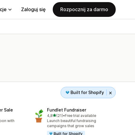
cje
Zaloguj się
Rozpocznij za darmo
Built for Shopify
er Sale
Fundlet Fundraiser
na 5 gwiazdek
4,8
(21)
•
Free trial available
Łączna liczba recenzji: 21
bon with
Launch beautiful fundraising
campaigns that grow sales
Built for Shopify