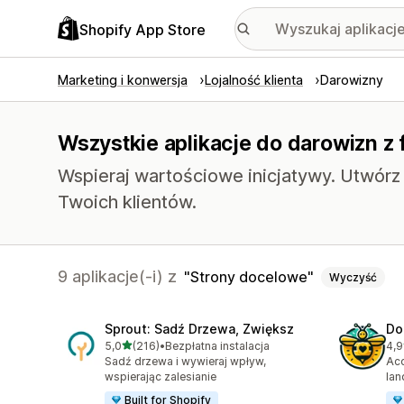
Shopify App Store
Marketing i konwersja
Lojalność klienta
Darowizny
Wszystkie aplikacje do darowizn z
Wspieraj wartościowe inicjatywy. Utwórz z
Twoich klientów.
9 aplikacje(-i) z
Strony docelowe
Wyczyść
Sprout: Sadź Drzewa, Zwiększ
Do
na 5 gwiazdek
5,0
(216)
•
Bezpłatna instalacja
4,9
Łączna liczba recenzji: 216
Łąc
Sadź drzewa i wywieraj wpływ,
Acc
wspierając zalesianie
lan
Built for Shopify