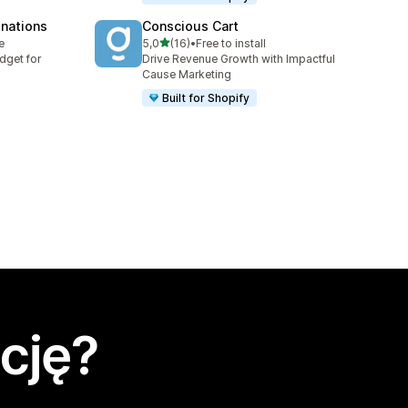
onations
Conscious Cart
na 5 gwiazdek
e
5,0
(16)
•
Free to install
Łączna liczba recenzji: 16
dget for
Drive Revenue Growth with Impactful
Cause Marketing
Built for Shopify
cję?