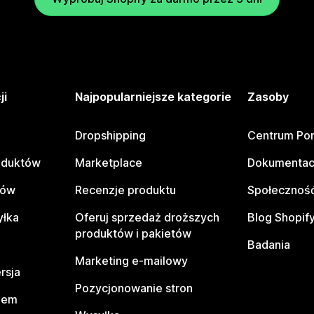
ji
Najpopularniejsze kategorie
Zasoby
Dropshipping
Centrum Po
oduktów
Marketplace
Dokumentac
tów
Recenzje produktu
Społeczność
yłka
Oferuj sprzedaż droższych
Blog Shopif
produktów i pakietów
Badania
Marketing e-mailowy
rsja
Pozycjonowanie stron
pem