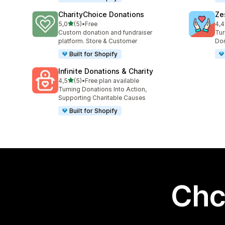
CharityChoice Donations
Ze
na 5 gwiazdek
5,0
(5)
•
Free
4,4
Łączna liczba recenzji: 5
Łąc
Custom donation and fundraiser
Tur
platform. Store & Customer
Don
Built for Shopify
Infinite Donations & Charity
na 5 gwiazdek
4,5
(5)
•
Free plan available
Łączna liczba recenzji: 5
Turning Donations Into Action,
Supporting Charitable Causes
Built for Shopify
Chc