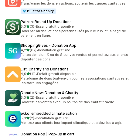
5 avis au total
Transformer les dons en actions, soutenir les causes caritatives
Built for Shopify
Patron: Round Up Donations
étoile(s) sur 5
5,0
(3)
•
Essai gratuit disponible
3 avis au total
Dons par arrondi et dons personnalisés pour le PDV et la page de
paiement en ligne.
ShoppingGives ‑ Donation App
étoile(s) sur 5
4,2
(67)
•
Installation gratuite
67 avis au total
Faites don d’un % ou de $ sur vos ventes et permettez aux clients
d’ajouter des dons
Lift: Charity and Donations
étoile(s) sur 5
4,9
(11)
•
Forfait gratuit disponible
11 avis au total
Plateforme de dons tout-en-un pour les associations caritatives et
les marques engagées
Donate Now: Donation & Charity
étoile(s) sur 5
5,0
(2)
•
Essai gratuit disponible
2 avis au total
Boostez les ventes avec un bouton de don caritatif facile
ekko: embedded climate action
étoile(s) sur 5
5,0
(2)
•
Installation gratuite
2 avis au total
Montrez aux clients leur impact climatique et aidez-les à agir.
Donation Pop | Pop‑up in cart