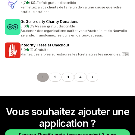
étoile(s) sur 5
4,7
(13)
•
Forfait gratuit disponible
13 avis au total
Permettez à vos clients de faire un don à une cause que votre
boutique soutient.
GoGenerosity Charity Donations
étoile(s) sur 5
5,0
(19)
•
Essai gratuit disponible
19 avis au total
Soutenez des organisations caritatives d’Australie et de Nouvelle-
Zélande. Transformez les dons en cartes-cadeaux.
Integrity Trees at Checkout
étoile(s) sur 5
5,0
(1)
•
Gratuite
1 avis au total
Plantez des arbres et restaurez les forêts après les incendies. 🇨🇦
1
2
3
4
Vous souhaitez ajouter une
application ?
Essayez Shopify gratuitement pendant 3 jours