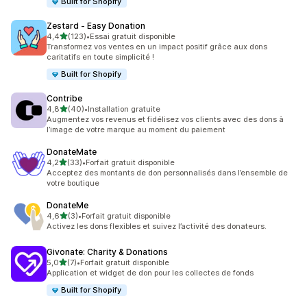
Built for Shopify
Zestard ‑ Easy Donation
étoile(s) sur 5
4,4
(123)
•
Essai gratuit disponible
123 avis au total
Transformez vos ventes en un impact positif grâce aux dons
caritatifs en toute simplicité !
Built for Shopify
Contribe
étoile(s) sur 5
4,8
(40)
•
Installation gratuite
40 avis au total
Augmentez vos revenus et fidélisez vos clients avec des dons à
l’image de votre marque au moment du paiement
DonateMate
étoile(s) sur 5
4,2
(33)
•
Forfait gratuit disponible
33 avis au total
Acceptez des montants de don personnalisés dans l’ensemble de
votre boutique
DonateMe
étoile(s) sur 5
4,6
(3)
•
Forfait gratuit disponible
3 avis au total
Activez les dons flexibles et suivez l’activité des donateurs.
Givonate: Charity & Donations
étoile(s) sur 5
5,0
(7)
•
Forfait gratuit disponible
7 avis au total
Application et widget de don pour les collectes de fonds
Built for Shopify