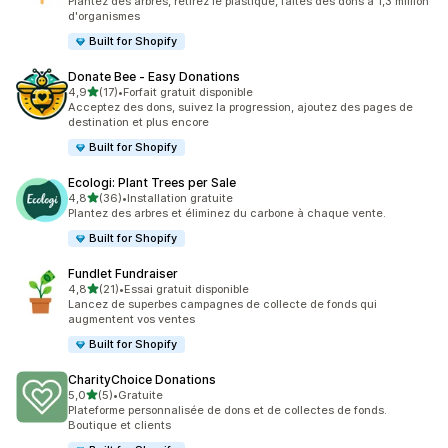
Plantez des arbres, retirez le plastique, faites des dons à 1,3 million
d'organismes
Built for Shopify
Donate Bee ‑ Easy Donations
étoile(s) sur 5
4,9
(17)
•
Forfait gratuit disponible
17 avis au total
Acceptez des dons, suivez la progression, ajoutez des pages de
destination et plus encore
Built for Shopify
Ecologi: Plant Trees per Sale
étoile(s) sur 5
4,8
(36)
•
Installation gratuite
36 avis au total
Plantez des arbres et éliminez du carbone à chaque vente.
Built for Shopify
Fundlet Fundraiser
étoile(s) sur 5
4,8
(21)
•
Essai gratuit disponible
21 avis au total
Lancez de superbes campagnes de collecte de fonds qui
augmentent vos ventes
Built for Shopify
CharityChoice Donations
étoile(s) sur 5
5,0
(5)
•
Gratuite
5 avis au total
Plateforme personnalisée de dons et de collectes de fonds.
Boutique et clients