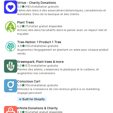
Virtue ‑ Charity Donations
étoile(s) sur 5
5,0
(48)
•
Installation gratuite
48 avis au total
Faites des dons à des associations britanniques, canadiennes et
mondiales. Dons de la boutique et des clients.
Plant Trees
étoile(s) sur 5
5,0
(7)
•
Forfait gratuit disponible
7 avis au total
Activez des dons facultatifs dans le panier avec un impact réel et
traçable
Tree‑Nation: 1 Product 1 Tree
étoile(s) sur 5
4,9
(10)
•
Installation gratuite
10 avis au total
Augmentez l’engagement en plantant un arbre pour chaque produit
vendu
Greenspark: Plant trees & more
étoile(s) sur 5
5,0
(57)
•
Installation gratuite
57 avis au total
Plantez des arbres, compensez le plastique et le carbone, et
augmentez vos conversions
Conscious Cart
étoile(s) sur 5
5,0
(16)
•
Installation gratuite
16 avis au total
Stimulez la croissance de vos revenus grâce à un marketing
engagé percutant
Built for Shopify
Infinite Donations & Charity
étoile(s) sur 5
4,5
(5)
•
Forfait gratuit disponible