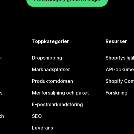
Toppkategorier
Resurser
r
Dropshipping
Shopifys hjä
Marknadsplatser
API-dokume
Produktomdömen
Shopify Co
s
Merförsäljning och paket
Forskning
E-postmarknadsföring
ch
SEO
Leverans