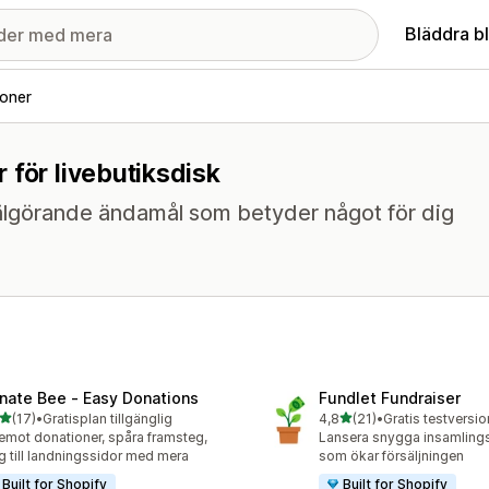
Bläddra b
oner
 för livebutiksdisk
 välgörande ändamål som betyder något för dig
nate Bee ‑ Easy Donations
Fundlet Fundraiser
av 5 stjärnor
av 5 stjärnor
(17)
•
Gratisplan tillgänglig
4,8
(21)
•
Gratis testversio
recensioner totalt
21 recensioner totalt
emot donationer, spåra framsteg,
Lansera snygga insamling
g till landningssidor med mera
som ökar försäljningen
Built for Shopify
Built for Shopify