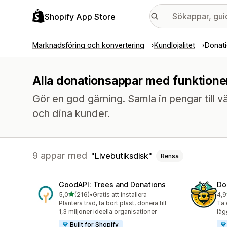
Shopify App Store
Marknadsföring och konvertering
Kundlojalitet
Donati
Alla donationsappar med funktioner
Gör en god gärning. Samla in pengar till
och dina kunder.
9 appar med
Livebutiksdisk
Rensa
GoodAPI: Trees and Donations
Do
av 5 stjärnor
5,0
(216)
•
Gratis att installera
4,9
216 recensioner totalt
17 
Plantera träd, ta bort plast, donera till
Ta 
1,3 miljoner ideella organisationer
läg
Built for Shopify