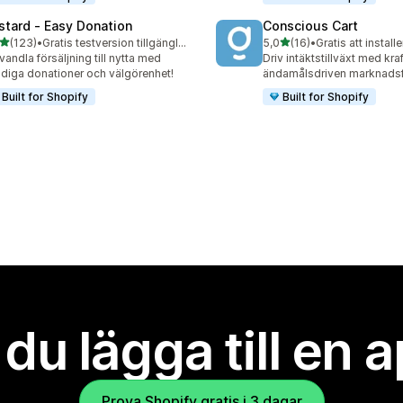
stard ‑ Easy Donation
Conscious Cart
av 5 stjärnor
av 5 stjärnor
(123)
•
Gratis testversion tillgänglig
5,0
(16)
•
Gratis att installe
 recensioner totalt
16 recensioner totalt
vandla försäljning till nytta med
Driv intäktstillväxt med kraf
diga donationer och välgörenhet!
ändamålsdriven marknadsf
Built for Shopify
Built for Shopify
l du lägga till en 
Prova Shopify gratis i 3 dagar