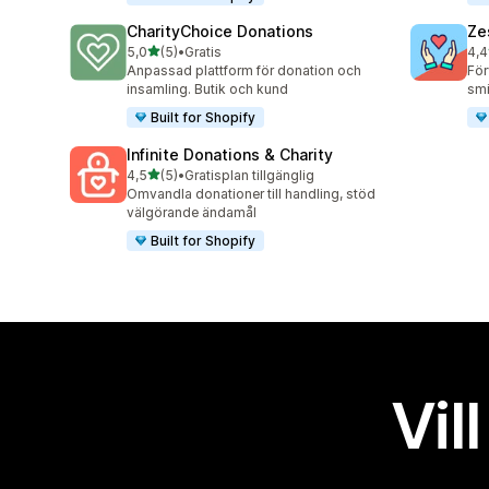
CharityChoice Donations
Ze
av 5 stjärnor
5,0
(5)
•
Gratis
4,4
5 recensioner totalt
123
Anpassad plattform för donation och
För
insamling. Butik och kund
smi
Built for Shopify
Infinite Donations & Charity
av 5 stjärnor
4,5
(5)
•
Gratisplan tillgänglig
5 recensioner totalt
Omvandla donationer till handling, stöd
välgörande ändamål
Built for Shopify
Vil