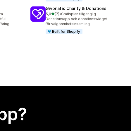
Givonate: Charity & Donations
av 5 stjärnor
ra
5,0
(7)
•
Gratisplan tillgänglig
7 recensioner totalt
tfull
Donationsapp och donationswidget
öring
för välgörenhetsinsamling
Built for Shopify
app?