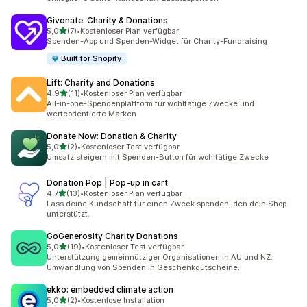
Givonate: Charity & Donations
von 5 Sternen
5,0
(7)
•
Kostenloser Plan verfügbar
7 Rezensionen insgesamt
Spenden-App und Spenden-Widget für Charity-Fundraising
Built for Shopify
Lift: Charity and Donations
von 5 Sternen
4,9
(11)
•
Kostenloser Plan verfügbar
11 Rezensionen insgesamt
All-in-one-Spendenplattform für wohltätige Zwecke und
werteorientierte Marken
Donate Now: Donation & Charity
von 5 Sternen
5,0
(2)
•
Kostenloser Test verfügbar
2 Rezensionen insgesamt
Umsatz steigern mit Spenden-Button für wohltätige Zwecke
Donation Pop | Pop‑up in cart
von 5 Sternen
4,7
(13)
•
Kostenloser Plan verfügbar
13 Rezensionen insgesamt
Lass deine Kundschaft für einen Zweck spenden, den dein Shop
unterstützt.
GoGenerosity Charity Donations
von 5 Sternen
5,0
(19)
•
Kostenloser Test verfügbar
19 Rezensionen insgesamt
Unterstützung gemeinnütziger Organisationen in AU und NZ.
Umwandlung von Spenden in Geschenkgutscheine.
ekko: embedded climate action
von 5 Sternen
5,0
(2)
•
Kostenlose Installation
2 Rezensionen insgesamt