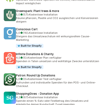
Impact ermöglichen
Greenspark: Plant trees & more
von 5 Sternen
5,0
(57)
•
Kostenlose Installation
57 Rezensionen insgesamt
Bäume pflanzen, Plastik und CO2 ausgleichen und Konversionen
steigern
Conscious Cart
von 5 Sternen
5,0
(16)
•
Kostenlose Installation
16 Rezensionen insgesamt
Steigere das Umsatzwachstum mit wirkungsvollem Cause-
Marketing
Built for Shopify
Infinite Donations & Charity
von 5 Sternen
4,5
(5)
•
Kostenloser Plan verfügbar
5 Rezensionen insgesamt
Spenden in Taten umsetzen und wohltätige Zwecke unterstützen
Built for Shopify
Patron: Round Up Donations
von 5 Sternen
5,0
(3)
•
Kostenloser Test verfügbar
3 Rezensionen insgesamt
Aufrunden und individuelle Spenden für den POS- und Online-
Checkout.
ShoppingGives ‑ Donation App
von 5 Sternen
4,2
(67)
•
Kostenlose Installation
67 Rezensionen insgesamt
Spende einen %-Satz oder Festbetrag des Umsatzes und
ermögliche deiner Kundschaft Zusatzspenden