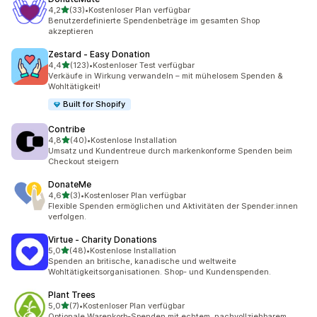
von 5 Sternen
4,2
(33)
•
Kostenloser Plan verfügbar
33 Rezensionen insgesamt
Benutzerdefinierte Spendenbeträge im gesamten Shop
akzeptieren
Zestard ‑ Easy Donation
von 5 Sternen
4,4
(123)
•
Kostenloser Test verfügbar
123 Rezensionen insgesamt
Verkäufe in Wirkung verwandeln – mit mühelosem Spenden &
Wohltätigkeit!
Built for Shopify
Contribe
von 5 Sternen
4,8
(40)
•
Kostenlose Installation
40 Rezensionen insgesamt
Umsatz und Kundentreue durch markenkonforme Spenden beim
Checkout steigern
DonateMe
von 5 Sternen
4,6
(3)
•
Kostenloser Plan verfügbar
3 Rezensionen insgesamt
Flexible Spenden ermöglichen und Aktivitäten der Spender:innen
verfolgen.
Virtue ‑ Charity Donations
von 5 Sternen
5,0
(48)
•
Kostenlose Installation
48 Rezensionen insgesamt
Spenden an britische, kanadische und weltweite
Wohltätigkeitsorganisationen. Shop- und Kundenspenden.
Plant Trees
von 5 Sternen
5,0
(7)
•
Kostenloser Plan verfügbar
7 Rezensionen insgesamt
Optionale Warenkorb-Spenden mit echtem, nachvollziehbarem