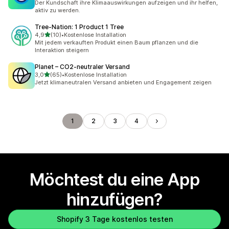
Der Kundschaft ihre Klimaauswirkungen aufzeigen und ihr helfen,
aktiv zu werden.
Tree‑Nation: 1 Product 1 Tree
von 5 Sternen
4,9
(10)
•
Kostenlose Installation
10 Rezensionen insgesamt
Mit jedem verkauften Produkt einen Baum pflanzen und die
Interaktion steigern
Planet – CO2‑neutraler Versand
von 5 Sternen
3,0
(65)
•
Kostenlose Installation
65 Rezensionen insgesamt
Jetzt klimaneutralen Versand anbieten und Engagement zeigen
1
2
3
4
Möchtest du eine App
hinzufügen?
Shopify 3 Tage kostenlos testen