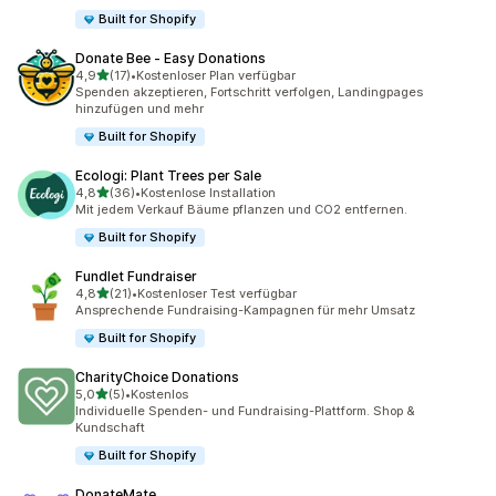
Built for Shopify
Donate Bee ‑ Easy Donations
von 5 Sternen
4,9
(17)
•
Kostenloser Plan verfügbar
17 Rezensionen insgesamt
Spenden akzeptieren, Fortschritt verfolgen, Landingpages
hinzufügen und mehr
Built for Shopify
Ecologi: Plant Trees per Sale
von 5 Sternen
4,8
(36)
•
Kostenlose Installation
36 Rezensionen insgesamt
Mit jedem Verkauf Bäume pflanzen und CO2 entfernen.
Built for Shopify
Fundlet Fundraiser
von 5 Sternen
4,8
(21)
•
Kostenloser Test verfügbar
21 Rezensionen insgesamt
Ansprechende Fundraising-Kampagnen für mehr Umsatz
Built for Shopify
CharityChoice Donations
von 5 Sternen
5,0
(5)
•
Kostenlos
5 Rezensionen insgesamt
Individuelle Spenden- und Fundraising-Plattform. Shop &
Kundschaft
Built for Shopify
DonateMate