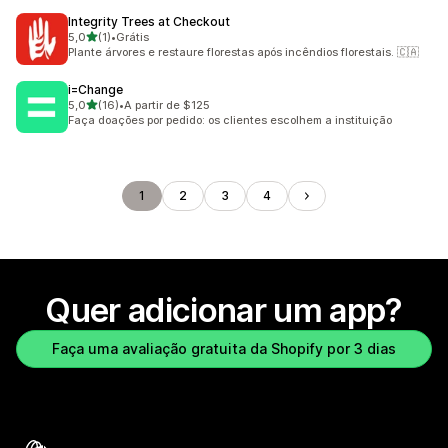
Integrity Trees at Checkout
de 5 estrelas
5,0
(1)
•
Grátis
1 avaliações ao todo
Plante árvores e restaure florestas após incêndios florestais. 🇨🇦
i=Change
de 5 estrelas
5,0
(16)
•
A partir de $125
16 avaliações ao todo
Faça doações por pedido: os clientes escolhem a instituição
1
2
3
4
Quer adicionar um app?
Faça uma avaliação gratuita da Shopify por 3 dias