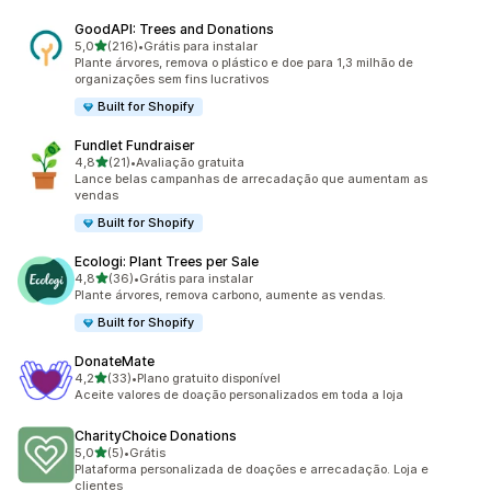
GoodAPI: Trees and Donations
de 5 estrelas
5,0
(216)
•
Grátis para instalar
216 avaliações ao todo
Plante árvores, remova o plástico e doe para 1,3 milhão de
organizações sem fins lucrativos
Built for Shopify
Fundlet Fundraiser
de 5 estrelas
4,8
(21)
•
Avaliação gratuita
21 avaliações ao todo
Lance belas campanhas de arrecadação que aumentam as
vendas
Built for Shopify
Ecologi: Plant Trees per Sale
de 5 estrelas
4,8
(36)
•
Grátis para instalar
36 avaliações ao todo
Plante árvores, remova carbono, aumente as vendas.
Built for Shopify
DonateMate
de 5 estrelas
4,2
(33)
•
Plano gratuito disponível
33 avaliações ao todo
Aceite valores de doação personalizados em toda a loja
CharityChoice Donations
de 5 estrelas
5,0
(5)
•
Grátis
5 avaliações ao todo
Plataforma personalizada de doações e arrecadação. Loja e
clientes