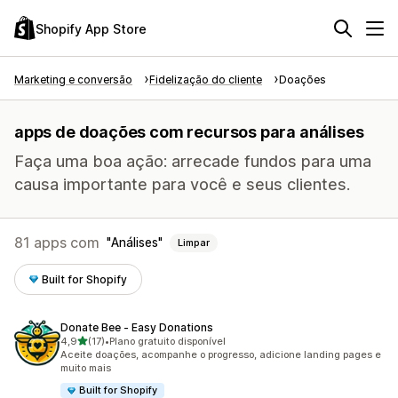
Shopify App Store
Marketing e conversão
Fidelização do cliente
Doações
apps de doações com recursos para análises
Faça uma boa ação: arrecade fundos para uma
causa importante para você e seus clientes.
81 apps com
Análises
Limpar
Built for Shopify
Donate Bee ‑ Easy Donations
de 5 estrelas
4,9
(17)
•
Plano gratuito disponível
17 avaliações ao todo
Aceite doações, acompanhe o progresso, adicione landing pages e
muito mais
Built for Shopify