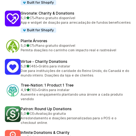
Built for Shopify
Givonate: Charity & Donations
de 5 estrelas
5,0
(7)
•
Plano gratuito disponível
7 avaliações ao todo
App e widget de doação para arrecadação de fundos beneficentes
Built for Shopify
Plante Árvores
de 5 estrelas
5,0
(7)
•
Plano gratuito disponível
7 avaliações ao todo
Permita doações no carrinho com impacto real e rastreável
Virtue ‑ Charity Donations
de 5 estrelas
5,0
(48)
•
Grátis para instalar
48 avaliações ao todo
Doe para instituições de caridade do Reino Unido, do Canadá e do
mundo inteiro. Doações da loja e de clientes.
Tree‑Nation: 1 Product 1 Tree
de 5 estrelas
4,9
(10)
•
Grátis para instalar
10 avaliações ao todo
Aumente o engajamento plantando uma árvore a cada produto
vendido
Patron: Round Up Donations
de 5 estrelas
5,0
(3)
•
Avaliação gratuita
3 avaliações ao todo
Arredondamento e doações personalizadas para o POS e o
checkout online.
Infinite Donations & Charity