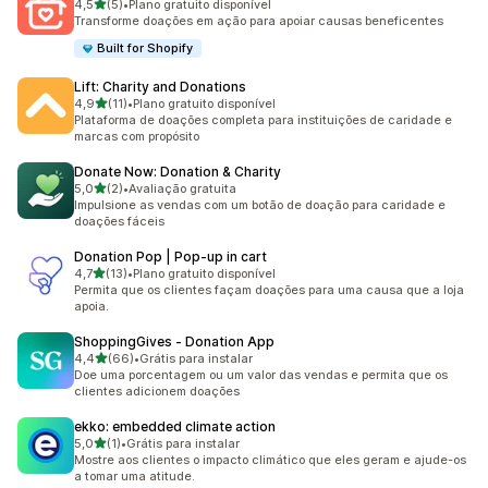
de 5 estrelas
4,5
(5)
•
Plano gratuito disponível
5 avaliações ao todo
Transforme doações em ação para apoiar causas beneficentes
Built for Shopify
Lift: Charity and Donations
de 5 estrelas
4,9
(11)
•
Plano gratuito disponível
11 avaliações ao todo
Plataforma de doações completa para instituições de caridade e
marcas com propósito
Donate Now: Donation & Charity
de 5 estrelas
5,0
(2)
•
Avaliação gratuita
2 avaliações ao todo
Impulsione as vendas com um botão de doação para caridade e
doações fáceis
Donation Pop | Pop‑up in cart
de 5 estrelas
4,7
(13)
•
Plano gratuito disponível
13 avaliações ao todo
Permita que os clientes façam doações para uma causa que a loja
apoia.
ShoppingGives ‑ Donation App
de 5 estrelas
4,4
(66)
•
Grátis para instalar
66 avaliações ao todo
Doe uma porcentagem ou um valor das vendas e permita que os
clientes adicionem doações
ekko: embedded climate action
de 5 estrelas
5,0
(1)
•
Grátis para instalar
1 avaliações ao todo
Mostre aos clientes o impacto climático que eles geram e ajude-os
a tomar uma atitude.