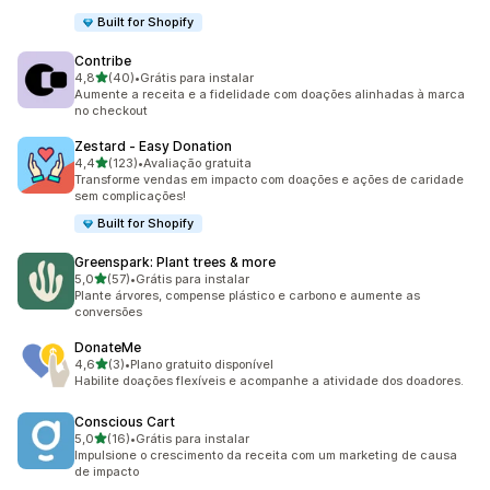
Built for Shopify
Contribe
de 5 estrelas
4,8
(40)
•
Grátis para instalar
40 avaliações ao todo
Aumente a receita e a fidelidade com doações alinhadas à marca
no checkout
Zestard ‑ Easy Donation
de 5 estrelas
4,4
(123)
•
Avaliação gratuita
123 avaliações ao todo
Transforme vendas em impacto com doações e ações de caridade
sem complicações!
Built for Shopify
Greenspark: Plant trees & more
de 5 estrelas
5,0
(57)
•
Grátis para instalar
57 avaliações ao todo
Plante árvores, compense plástico e carbono e aumente as
conversões
DonateMe
de 5 estrelas
4,6
(3)
•
Plano gratuito disponível
3 avaliações ao todo
Habilite doações flexíveis e acompanhe a atividade dos doadores.
Conscious Cart
de 5 estrelas
5,0
(16)
•
Grátis para instalar
16 avaliações ao todo
Impulsione o crescimento da receita com um marketing de causa
de impacto