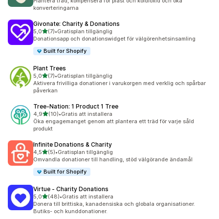
Plantera träd, kompensera för plast och koldioxid och öka
konverteringarna
Givonate: Charity & Donations
av 5 stjärnor
5,0
(7)
•
Gratisplan tillgänglig
7 recensioner totalt
Donationsapp och donationswidget för välgörenhetsinsamling
Built for Shopify
Plant Trees
av 5 stjärnor
5,0
(7)
•
Gratisplan tillgänglig
7 recensioner totalt
Aktivera frivilliga donationer i varukorgen med verklig och spårbar
påverkan
Tree‑Nation: 1 Product 1 Tree
av 5 stjärnor
4,9
(10)
•
Gratis att installera
10 recensioner totalt
Öka engagemanget genom att plantera ett träd för varje såld
produkt
Infinite Donations & Charity
av 5 stjärnor
4,5
(5)
•
Gratisplan tillgänglig
5 recensioner totalt
Omvandla donationer till handling, stöd välgörande ändamål
Built for Shopify
Virtue ‑ Charity Donations
av 5 stjärnor
5,0
(48)
•
Gratis att installera
48 recensioner totalt
Donera till brittiska, kanadensiska och globala organisationer.
Butiks- och kunddonationer.