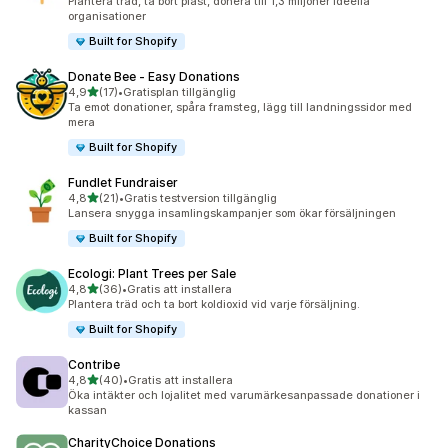
Plantera träd, ta bort plast, donera till 1,3 miljoner ideella
organisationer
Built for Shopify
Donate Bee ‑ Easy Donations
av 5 stjärnor
4,9
(17)
•
Gratisplan tillgänglig
17 recensioner totalt
Ta emot donationer, spåra framsteg, lägg till landningssidor med
mera
Built for Shopify
Fundlet Fundraiser
av 5 stjärnor
4,8
(21)
•
Gratis testversion tillgänglig
21 recensioner totalt
Lansera snygga insamlingskampanjer som ökar försäljningen
Built for Shopify
Ecologi: Plant Trees per Sale
av 5 stjärnor
4,8
(36)
•
Gratis att installera
36 recensioner totalt
Plantera träd och ta bort koldioxid vid varje försäljning.
Built for Shopify
Contribe
av 5 stjärnor
4,8
(40)
•
Gratis att installera
40 recensioner totalt
Öka intäkter och lojalitet med varumärkesanpassade donationer i
kassan
CharityChoice Donations