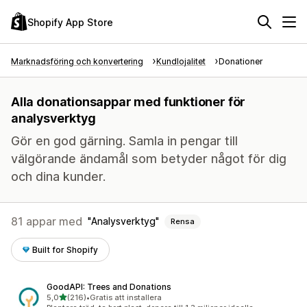
Shopify App Store
Marknadsföring och konvertering
Kundlojalitet
Donationer
Alla donationsappar med funktioner för
analysverktyg
Gör en god gärning. Samla in pengar till
välgörande ändamål som betyder något för dig
och dina kunder.
81 appar med
Analysverktyg
Rensa
Built for Shopify
GoodAPI: Trees and Donations
av 5 stjärnor
5,0
(216)
•
Gratis att installera
216 recensioner totalt