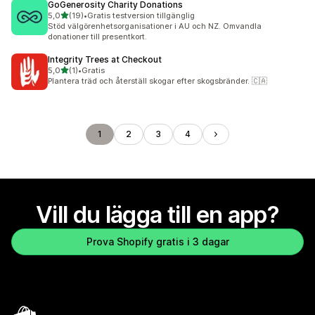
GoGenerosity Charity Donations
av 5 stjärnor
5,0
(19)
•
Gratis testversion tillgänglig
19 recensioner totalt
Stöd välgörenhetsorganisationer i AU och NZ. Omvandla
donationer till presentkort.
Integrity Trees at Checkout
av 5 stjärnor
5,0
(1)
•
Gratis
1 recensioner totalt
Plantera träd och återställ skogar efter skogsbränder. 🇨🇦
1
2
3
4
Vill du lägga till en app?
Prova Shopify gratis i 3 dagar