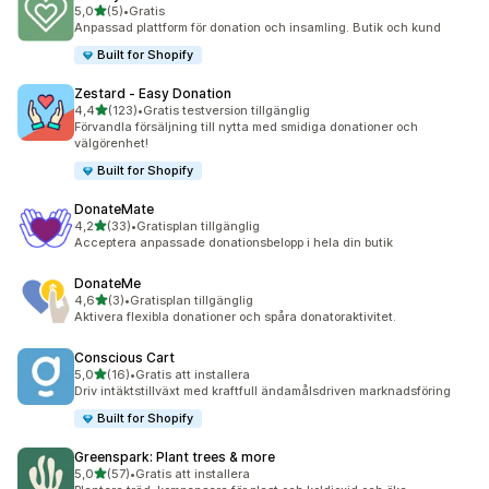
av 5 stjärnor
5,0
(5)
•
Gratis
5 recensioner totalt
Anpassad plattform för donation och insamling. Butik och kund
Built for Shopify
Zestard ‑ Easy Donation
av 5 stjärnor
4,4
(123)
•
Gratis testversion tillgänglig
123 recensioner totalt
Förvandla försäljning till nytta med smidiga donationer och
välgörenhet!
Built for Shopify
DonateMate
av 5 stjärnor
4,2
(33)
•
Gratisplan tillgänglig
33 recensioner totalt
Acceptera anpassade donationsbelopp i hela din butik
DonateMe
av 5 stjärnor
4,6
(3)
•
Gratisplan tillgänglig
3 recensioner totalt
Aktivera flexibla donationer och spåra donatoraktivitet.
Conscious Cart
av 5 stjärnor
5,0
(16)
•
Gratis att installera
16 recensioner totalt
Driv intäktstillväxt med kraftfull ändamålsdriven marknadsföring
Built for Shopify
Greenspark: Plant trees & more
av 5 stjärnor
5,0
(57)
•
Gratis att installera
57 recensioner totalt