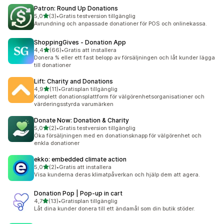
Patron: Round Up Donations
av 5 stjärnor
5,0
(3)
•
Gratis testversion tillgänglig
3 recensioner totalt
Avrundning och anpassade donationer för POS och onlinekassa.
ShoppingGives ‑ Donation App
av 5 stjärnor
4,4
(66)
•
Gratis att installera
66 recensioner totalt
Donera % eller ett fast belopp av försäljningen och låt kunder lägga
till donationer
Lift: Charity and Donations
av 5 stjärnor
4,9
(11)
•
Gratisplan tillgänglig
11 recensioner totalt
Komplett donationsplattform för välgörenhetsorganisationer och
värderingsstyrda varumärken
Donate Now: Donation & Charity
av 5 stjärnor
5,0
(2)
•
Gratis testversion tillgänglig
2 recensioner totalt
Öka försäljningen med en donationsknapp för välgörenhet och
enkla donationer
ekko: embedded climate action
av 5 stjärnor
5,0
(2)
•
Gratis att installera
2 recensioner totalt
Visa kunderna deras klimatpåverkan och hjälp dem att agera.
Donation Pop | Pop‑up in cart
av 5 stjärnor
4,7
(13)
•
Gratisplan tillgänglig
13 recensioner totalt
Låt dina kunder donera till ett ändamål som din butik stöder.