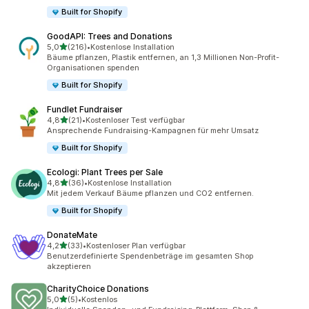
Built for Shopify
GoodAPI: Trees and Donations
von 5 Sternen
5,0
(216)
•
Kostenlose Installation
216 Rezensionen insgesamt
Bäume pflanzen, Plastik entfernen, an 1,3 Millionen Non-Profit-
Organisationen spenden
Built for Shopify
Fundlet Fundraiser
von 5 Sternen
4,8
(21)
•
Kostenloser Test verfügbar
21 Rezensionen insgesamt
Ansprechende Fundraising-Kampagnen für mehr Umsatz
Built for Shopify
Ecologi: Plant Trees per Sale
von 5 Sternen
4,8
(36)
•
Kostenlose Installation
36 Rezensionen insgesamt
Mit jedem Verkauf Bäume pflanzen und CO2 entfernen.
Built for Shopify
DonateMate
von 5 Sternen
4,2
(33)
•
Kostenloser Plan verfügbar
33 Rezensionen insgesamt
Benutzerdefinierte Spendenbeträge im gesamten Shop
akzeptieren
CharityChoice Donations
von 5 Sternen
5,0
(5)
•
Kostenlos
5 Rezensionen insgesamt