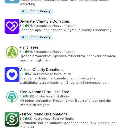
Marketing
Built for Shopify
Givonate: Charity & Donations
von 5 Sternen
5,0
(7)
•
Kostenloser Plan verfügbar
7 Rezensionen insgesamt
Spenden-App und Spenden-Widget für Charity-Fundraising
Built for Shopify
Plant Trees
von 5 Sternen
5,0
(7)
•
Kostenloser Plan verfügbar
7 Rezensionen insgesamt
Optionale Warenkorb-Spenden mit echtem, nachvollziehbarem
Impact ermöglichen
Virtue ‑ Charity Donations
von 5 Sternen
5,0
(48)
•
Kostenlose Installation
48 Rezensionen insgesamt
Spenden an britische, kanadische und weltweite
Wohltätigkeitsorganisationen. Shop- und Kundenspenden.
Tree‑Nation: 1 Product 1 Tree
von 5 Sternen
4,9
(10)
•
Kostenlose Installation
10 Rezensionen insgesamt
Mit jedem verkauften Produkt einen Baum pflanzen und die
Interaktion steigern
Patron: Round Up Donations
von 5 Sternen
5,0
(3)
•
Kostenloser Test verfügbar
3 Rezensionen insgesamt
Aufrunden und individuelle Spenden für den POS- und Online-
Checkout.