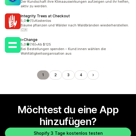
Der Kundschaft ihre Klimaauswirkungen aufzeigen und ihr helfen,
aktiv zu werden.
Integrity Trees at Checkout
von 5 Sternen
5,0
(1)
•
Kostenlos
1 Rezensionen insgesamt
Bäume pflanzen und Wälder nach Waldbränden wiederherstellen.
🇨🇦
i=Change
von 5 Sternen
5,0
(16)
•
Ab $125
16 Rezensionen insgesamt
Bei Bestellungen spenden – Kund:innen wählen die
Wohltätigkeitsorganisation aus
1
2
3
4
Möchtest du eine App
hinzufügen?
Shopify 3 Tage kostenlos testen