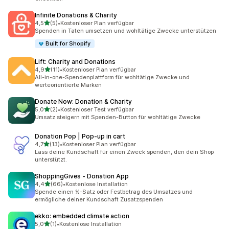
Infinite Donations & Charity
von 5 Sternen
4,5
(5)
•
Kostenloser Plan verfügbar
5 Rezensionen insgesamt
Spenden in Taten umsetzen und wohltätige Zwecke unterstützen
Built for Shopify
Lift: Charity and Donations
von 5 Sternen
4,9
(11)
•
Kostenloser Plan verfügbar
11 Rezensionen insgesamt
All-in-one-Spendenplattform für wohltätige Zwecke und
werteorientierte Marken
Donate Now: Donation & Charity
von 5 Sternen
5,0
(2)
•
Kostenloser Test verfügbar
2 Rezensionen insgesamt
Umsatz steigern mit Spenden-Button für wohltätige Zwecke
Donation Pop | Pop‑up in cart
von 5 Sternen
4,7
(13)
•
Kostenloser Plan verfügbar
13 Rezensionen insgesamt
Lass deine Kundschaft für einen Zweck spenden, den dein Shop
unterstützt.
ShoppingGives ‑ Donation App
von 5 Sternen
4,4
(66)
•
Kostenlose Installation
66 Rezensionen insgesamt
Spende einen %-Satz oder Festbetrag des Umsatzes und
ermögliche deiner Kundschaft Zusatzspenden
ekko: embedded climate action
von 5 Sternen
5,0
(1)
•
Kostenlose Installation
1 Rezensionen insgesamt