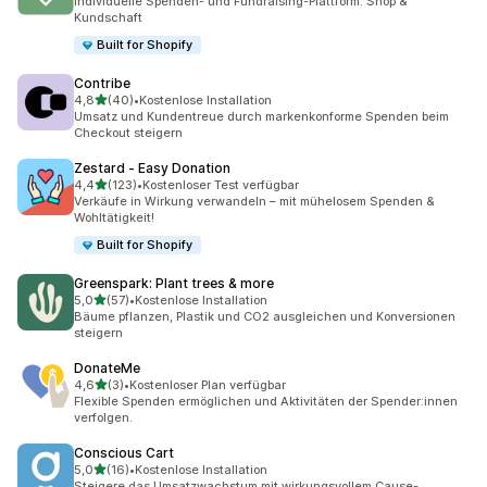
Individuelle Spenden- und Fundraising-Plattform. Shop &
Kundschaft
Built for Shopify
Contribe
von 5 Sternen
4,8
(40)
•
Kostenlose Installation
40 Rezensionen insgesamt
Umsatz und Kundentreue durch markenkonforme Spenden beim
Checkout steigern
Zestard ‑ Easy Donation
von 5 Sternen
4,4
(123)
•
Kostenloser Test verfügbar
123 Rezensionen insgesamt
Verkäufe in Wirkung verwandeln – mit mühelosem Spenden &
Wohltätigkeit!
Built for Shopify
Greenspark: Plant trees & more
von 5 Sternen
5,0
(57)
•
Kostenlose Installation
57 Rezensionen insgesamt
Bäume pflanzen, Plastik und CO2 ausgleichen und Konversionen
steigern
DonateMe
von 5 Sternen
4,6
(3)
•
Kostenloser Plan verfügbar
3 Rezensionen insgesamt
Flexible Spenden ermöglichen und Aktivitäten der Spender:innen
verfolgen.
Conscious Cart
von 5 Sternen
5,0
(16)
•
Kostenlose Installation
16 Rezensionen insgesamt
Steigere das Umsatzwachstum mit wirkungsvollem Cause-