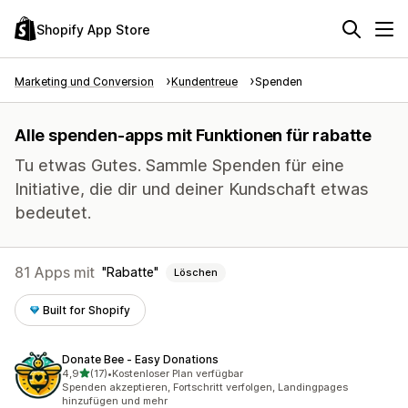
Shopify App Store
Marketing und Conversion
Kundentreue
Spenden
Alle spenden-apps mit Funktionen für rabatte
Tu etwas Gutes. Sammle Spenden für eine
Initiative, die dir und deiner Kundschaft etwas
bedeutet.
81 Apps mit
Rabatte
Löschen
Built for Shopify
Donate Bee ‑ Easy Donations
von 5 Sternen
4,9
(17)
•
Kostenloser Plan verfügbar
17 Rezensionen insgesamt
Spenden akzeptieren, Fortschritt verfolgen, Landingpages
hinzufügen und mehr