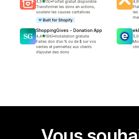
étoile(s) sur 5
4,5
(5)
•
Forfait gratuit disponible
4,9
5 avis au total
11 
Transformer les dons en actions,
Pla
soutenir les causes caritatives
les
ma
Built for Shopify
ShoppingGives ‑ Donation App
ek
étoile(s) sur 5
4,4
(66)
•
Installation gratuite
5,0
66 avis au total
1 a
Faites don d’un % ou de $ sur vos
Mon
ventes et permettez aux clients
cli
d’ajouter des dons
Vous souhai