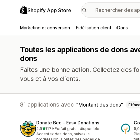
Shopify App Store
Marketing et conversion
Fidélisation client
Dons
Toutes les applications de dons av
dons
Faites une bonne action. Collectez des fo
vous et à vos clients.
81 applications avec
Montant des dons
Efface
Donate Bee ‑ Easy Donations
Go
étoile(s) sur 5
4,9
(17)
•
Forfait gratuit disponible
5,0
17 avis au total
216
Acceptez des dons, suivez la
Pla
progression, ajoutez des pages de
fai