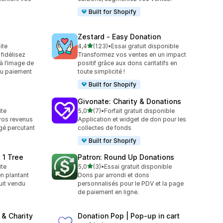
Built for Shopify
Zestard ‑ Easy Donation
étoile(s) sur 5
ite
4,4
(123)
•
Essai gratuit disponible
123 avis au total
fidélisez
Transformez vos ventes en un impact
à l’image de
positif grâce aux dons caritatifs en
u paiement
toute simplicité !
Built for Shopify
Givonate: Charity & Donations
étoile(s) sur 5
ite
5,0
(7)
•
Forfait gratuit disponible
7 avis au total
vos revenus
Application et widget de don pour les
gé percutant
collectes de fonds
Built for Shopify
 1 Tree
Patron: Round Up Donations
étoile(s) sur 5
ite
5,0
(3)
•
Essai gratuit disponible
3 avis au total
n plantant
Dons par arrondi et dons
uit vendu
personnalisés pour le PDV et la page
de paiement en ligne.
& Charity
Donation Pop | Pop‑up in cart