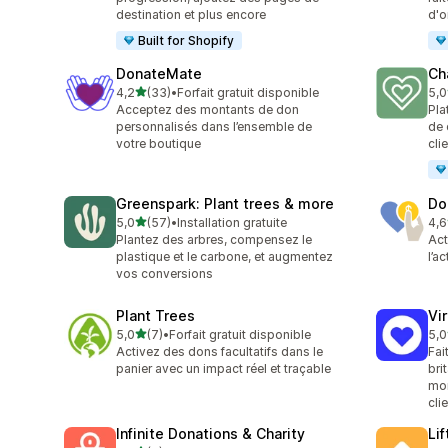
destination et plus encore
d'o
Built for Shopify
DonateMate
Ch
étoile(s) sur 5
4,2
(33)
•
Forfait gratuit disponible
5,0
33 avis au total
5 a
Acceptez des montants de don
Pla
personnalisés dans l’ensemble de
de 
votre boutique
cli
Greenspark: Plant trees & more
Do
étoile(s) sur 5
5,0
(57)
•
Installation gratuite
4,6
57 avis au total
3 a
Plantez des arbres, compensez le
Act
plastique et le carbone, et augmentez
l’a
vos conversions
Plant Trees
Vi
étoile(s) sur 5
5,0
(7)
•
Forfait gratuit disponible
5,0
7 avis au total
48 
Activez des dons facultatifs dans le
Fai
panier avec un impact réel et traçable
bri
mon
cli
Infinite Donations & Charity
Li