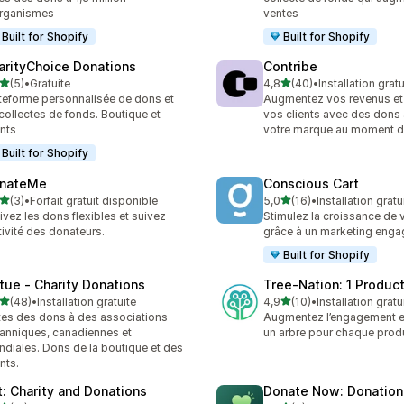
rganismes
ventes
Built for Shopify
Built for Shopify
arityChoice Donations
Contribe
étoile(s) sur 5
étoile(s) sur 5
(5)
•
Gratuite
4,8
(40)
•
Installation gratu
vis au total
40 avis au total
teforme personnalisée de dons et
Augmentez vos revenus et 
collectes de fonds. Boutique et
vos clients avec des dons 
ents
votre marque au moment d
Built for Shopify
nateMe
Conscious Cart
étoile(s) sur 5
étoile(s) sur 5
(3)
•
Forfait gratuit disponible
5,0
(16)
•
Installation gratu
vis au total
16 avis au total
ivez les dons flexibles et suivez
Stimulez la croissance de 
ctivité des donateurs.
grâce à un marketing enga
Built for Shopify
rtue ‑ Charity Donations
Tree‑Nation: 1 Product
étoile(s) sur 5
étoile(s) sur 5
(48)
•
Installation gratuite
4,9
(10)
•
Installation gratu
avis au total
10 avis au total
tes des dons à des associations
Augmentez l’engagement e
tanniques, canadiennes et
un arbre pour chaque prod
diales. Dons de la boutique et des
ents.
ft: Charity and Donations
Donate Now: Donation 