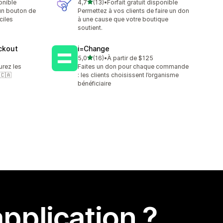
étoile(s) sur 5
onible
4,7
(13)
•
Forfait gratuit disponible
13 avis au total
un bouton de
Permettez à vos clients de faire un don
ciles
à une cause que votre boutique
soutient.
eckout
i=Change
étoile(s) sur 5
5,0
(16)
•
À partir de $125
16 avis au total
urez les
Faites un don pour chaque commande
 🇨🇦
: les clients choisissent l’organisme
bénéficiaire
pplication ?