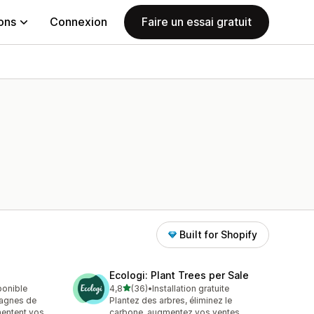
ions
Connexion
Faire un essai gratuit
Built for Shopify
Ecologi: Plant Trees per Sale
étoile(s) sur 5
ponible
4,8
(36)
•
Installation gratuite
36 avis au total
agnes de
Plantez des arbres, éliminez le
mentent vos
carbone, augmentez vos ventes.