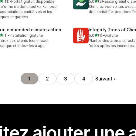
étoile(s) sur 5
étoile(s) sur 5
(11)
•
Forfait gratuit disponible
5,0
(2)
•
Essai gratuit disp
avis au total
2 avis au total
teforme de dons tout-en-un pour
Stimulez vos ventes avec 
 associations caritatives et les
don caritatif et des dons fa
rques engagées
ko: embedded climate action
Integrity Trees at Ch
étoile(s) sur 5
étoile(s) sur 5
(1)
•
Installation gratuite
5,0
(1)
•
Gratuite
vis au total
1 avis au total
trez aux clients leur impact
Plantez des arbres et resta
matique et aidez-les à agir.
forêts après les incendies.
Suivant
1
2
3
4
tez ajouter une a