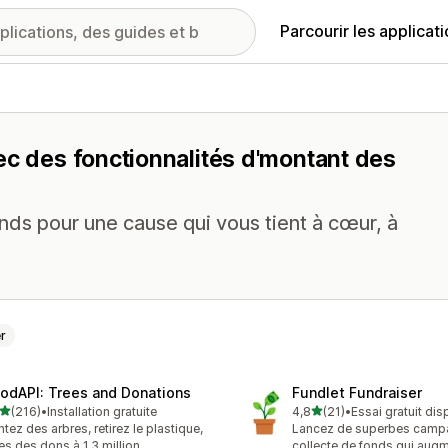
Parcourir les applicat
ec des fonctionnalités d'montant des
nds pour une cause qui vous tient à cœur, à
r
odAPI: Trees and Donations
Fundlet Fundraiser
étoile(s) sur 5
étoile(s) sur 5
(216)
•
Installation gratuite
4,8
(21)
•
Essai gratuit dis
 avis au total
21 avis au total
ntez des arbres, retirez le plastique,
Lancez de superbes camp
tes des dons à 1,3 million
collecte de fonds qui aug